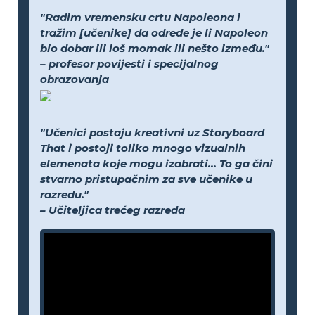
"Radim vremensku crtu Napoleona i
tražim [učenike] da odrede je li Napoleon
bio dobar ili loš momak ili nešto između."
– profesor povijesti i specijalnog
obrazovanja
"Učenici postaju kreativni uz Storyboard
That i postoji toliko mnogo vizualnih
elemenata koje mogu izabrati... To ga čini
stvarno pristupačnim za sve učenike u
razredu."
– Učiteljica trećeg razreda