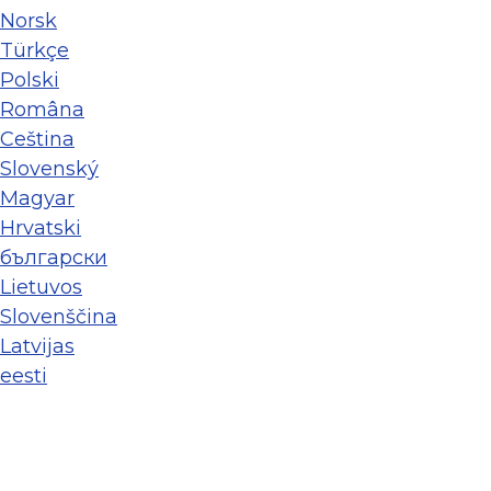
Norsk
Türkçe
Polski
Româna
Ceština
Slovenský
Magyar
Hrvatski
български
Lietuvos
Slovenščina
Latvijas
eesti