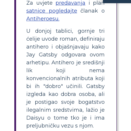
Za uvjete
predavanja
i plan
Jayu Gatsbyju nedostaju konvencio
Uklapa li se strašna s
Da, užasna smrt Jaya Gatsbyja odgovara profilu mnogih antiheroja. Njegove pogreške i posljedice njegovih sumnjivih postupaka dovele su do njegove propasti
Postoji li ikakav dokaz da antijun
Posebno se dekadencija i materijalizam doba jazza mogu shvatiti kao rezultat kulture u kojoj živi 
Koje bi važne teme
Zamke opsjednute ljubavi, posljedice traženja američkog sna 
satnice pogledajte
članak o
Antiheroesu.
U donjoj tablici, gornje tri
ćelije uvode roman, definiraju
antihero i objašnjavaju kako
Jay Gatsby odgovara ovom
arhetipu. Antihero je središnji
lik koji nema
konvencionalnih atributa koji
bi ih "dobro" učinili. Gatsby
izgleda kao dobra osoba, ali
je postigao svoje bogatstvo
ilegalnim sredstvima, lažio je
Daisyu o tome tko je i ima
preljubničku vezu s njom.