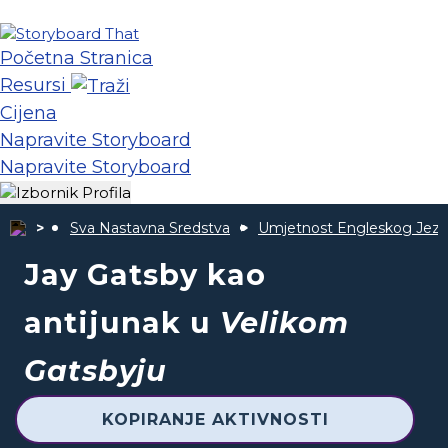
Početna Stranica
Resursi
Cijena
Napravite Storyboard
Napravite Storyboard
Sva Nastavna Sredstva
Umjetnost Engleskog Jezi
Jay Gatsby kao
antijunak u
Velikom
Gatsbyju
KOPIRANJE AKTIVNOSTI