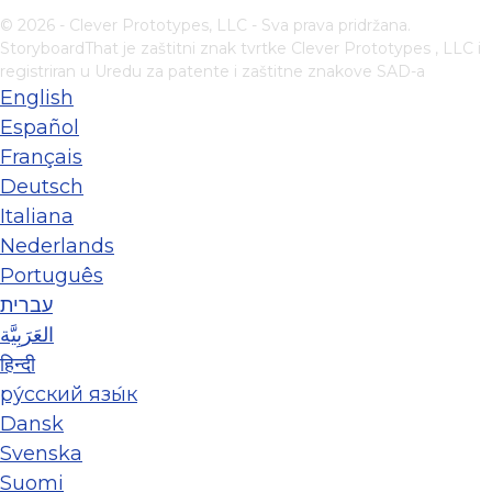
© 2026 - Clever Prototypes, LLC - Sva prava pridržana.
StoryboardThat je zaštitni znak tvrtke
Clever Prototypes , LLC
i
registriran u Uredu za patente i zaštitne znakove SAD-a
English
Español
Français
Deutsch
Italiana
Nederlands
Português
עברית
العَرَبِيَّة
हिन्दी
ру́сский язы́к
Dansk
Svenska
Suomi