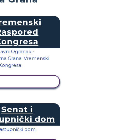
remenski
Raspored
Kongresa
KAŽI AKTIVNOST
Senat i
upnički dom