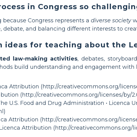
ocess in Congress so challengi
g because Congress represents a
diverse society
w
ebate, and balancing different interests to create
n ideas for teaching about the L
ted law-making activities
, debates, storyboar
thods build understanding and engagement with
enca Attribution (http://creativecommons.org/licens
ribution (http://creativecommons.org/licenses/by/2.
The U.S. Food and Drug Administration • Licenca
l)
nca Attribution (http://creativecommons.org/license
icenca Attribution (http://creativecommons.org/li