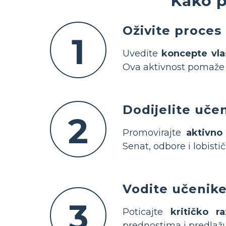
Kako p
Oživite proces
1
Uvedite
koncepte vla
Ova aktivnost pomaže
Dodijelite uče
2
Promovirajte
aktivno
Senat, odbore i lobisti
Vodite učenike
3
Poticajte
kritičko ra
prednostima i predlažu