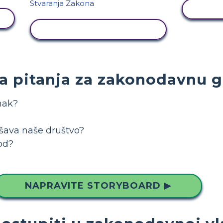
PRI
PRIKAŽI AKTIVNOST
 pitanja za zakonodavnu 
nak?
šava naše društvo?
od?
NAPRAVITE STORYBOARD ▶