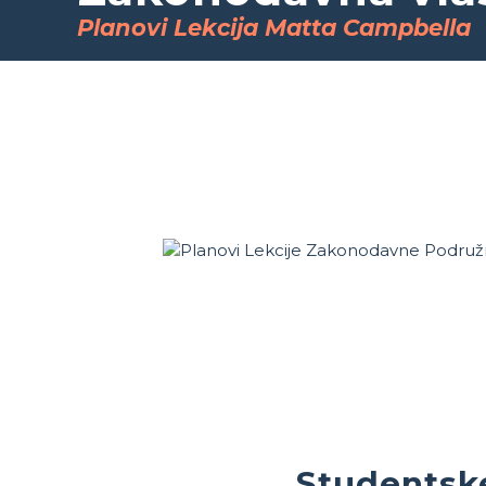
Planovi Lekcija Matta Campbella
Studentsk