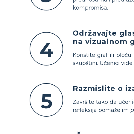
kompromisa.
Održavajte gla
na vizualnom 
4
Koristite graf ili ploč
skupštini. Učenici vide
Razmislite o i
5
Završite tako da učeni
refleksija pomaže im
p