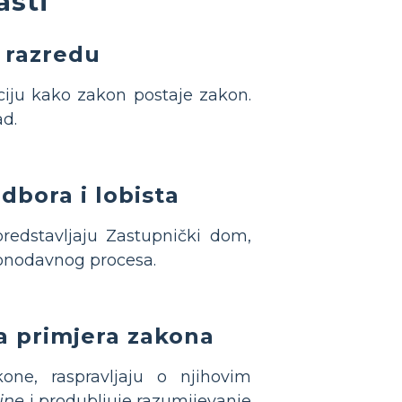
asti
 razredu
ciju kako zakon postaje zakon.
ad.
dbora i lobista
edstavljaju Zastupnički dom,
nodavnog procesa.
a primjera zakona
ne, raspravljaju o njihovim
ine
i produbljuje razumijevanje