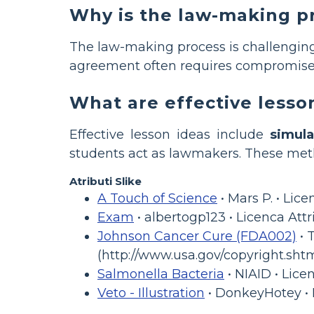
Why is the law-making pr
The law-making process is challengin
agreement often requires compromise, d
What are effective lesso
Effective lesson ideas include
simula
students act as lawmakers. These me
Atributi Slike
A Touch of Science
• Mars P. • Lic
Exam
• albertogp123 • Licenca Att
Johnson Cancer Cure (FDA002)
• 
(http://www.usa.gov/copyright.shtm
Salmonella Bacteria
• NIAID • Lice
Veto - Illustration
• DonkeyHotey • L