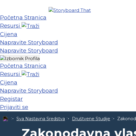
Početna Stranica
Resursi
Cijena
Napravite Storyboard
Napravite Storyboard
Početna Stranica
Resursi
Cijena
Napravite Storyboard
Registar
Prijaviti se
Sva Nastavna Sredstva
Društvene Studije
Zakonoda
Zakonodavna vla