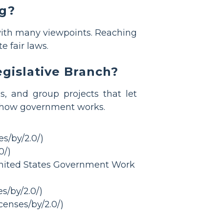
ng?
ith many viewpoints. Reaching
 fair laws.
egislative Branch?
ds, and group projects that let
 how government works.
es/by/2.0/)
0/)
 United States Government Work
s/by/2.0/)
censes/by/2.0/)