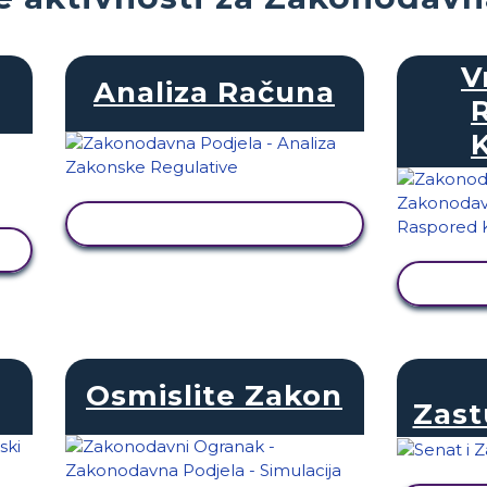
V
Analiza Računa
PRIKAŽI AKTIVNOST
PRI
Osmislite Zakon
Zast