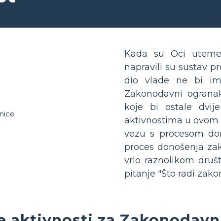
Kada su Oci utemelji
napravili su sustav pr
dio vlade ne bi im
Zakonodavni ogranak
koje bi ostale dvije
aktivnostima u ovom pl
vezu s procesom don
proces donošenja za
vrlo raznolikom druš
pitanje "Što radi zak
e aktivnosti za Zakonodavn