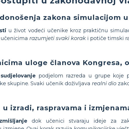
ostupiti u zakonodavnoj vl
 donošenja zakona simulacijom u
sti
u život vodeći učenike kroz praktičnu simula
 učenicima
razumjeti svaki korak
i potiče timski r
nicima uloge članova Kongresa, o
 sudjelovanje
podjelom razreda u grupe koje pr
čke skupine. Svaki učenik doživljava
realni dio
zako
 u izradi, raspravama i izmjenam
zmišljanje
dok učenici stvaraju ideje za zako
 izmjene. Ovaj korak razvija
komunikacijske vješt