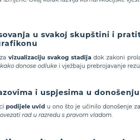
sovanja u svakoj skupštini i pra
grafikonu
u za
vizualizaciju svakog stadija
dok zakoni prol
kako donose odluke
i vježbaju prebrojavanje rezul
zazovima i uspjesima u donošenj
ci
podijele uvid
u ono što je učinilo donošenje z
ovezati rad u razredu s pravom vladom
.