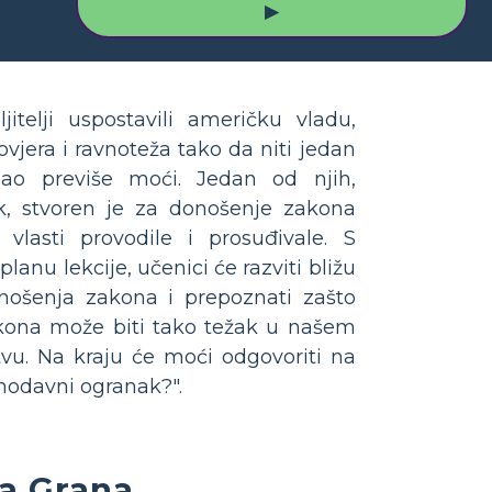
▶
telji uspostavili američku vladu,
ovjera i ravnoteža tako da niti jedan
ao previše moći. Jedan od njih,
, stvoren je za donošenje zakona
 vlasti provodile i prosuđivale. S
anu lekcije, učenici će razviti bližu
ošenja zakona i prepoznati zašto
kona može biti tako težak u našem
tvu. Na kraju će moći odgovoriti na
onodavni ogranak?".
a Grana