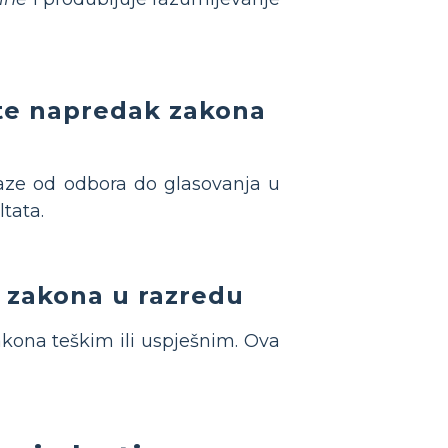
tite napredak zakona
aze od odbora do glasovanja u
tata.
u zakona u razredu
akona teškim ili uspješnim. Ova