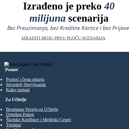
Izrađeno je preko
40
milijuna
scenarija
Bez Preuzimanja, bez Kreditne Kartice i bez Prijave
IZRADITI MOJU PRVU PLOČU SCENARIJA
Pomoć
Pomoć i česta pitanja
Stvoritelj Storyboarda
Kako ispisati
Za Učitelje
Besplatna Verzija za Učitelje
Distrikta Paketi
Školske Knjižnice i Medijski Centri
Treninzi