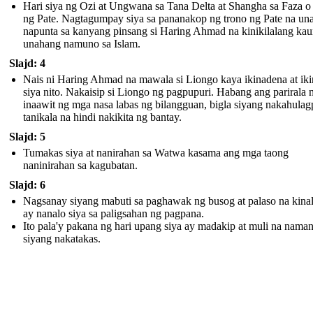
Hari siya ng Ozi at Ungwana sa Tana Delta at Shangha sa Faza o 
ng Pate. Nagtagumpay siya sa pananakop ng trono ng Pate na un
napunta sa kanyang pinsang si Haring Ahmad na kinikilalang kau
unahang namuno sa Islam.
Slajd: 4
Nais ni Haring Ahmad na mawala si Liongo kaya ikinadena at ik
siya nito. Nakaisip si Liongo ng pagpupuri. Habang ang parirala n
inaawit ng mga nasa labas ng bilangguan, bigla siyang nakahulag
tanikala na hindi nakikita ng bantay.
Slajd: 5
Tumakas siya at nanirahan sa Watwa kasama ang mga taong
naninirahan sa kagubatan.
Slajd: 6
Nagsanay siyang mabuti sa paghawak ng busog at palaso na kina
ay nanalo siya sa paligsahan ng pagpana.
Ito pala'y pakana ng hari upang siya ay madakip at muli na nama
siyang nakatakas.