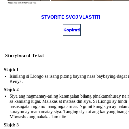
STVORITE SVOJ VLASTITI
Kopirati
Storyboard Tekst
Slajd: 1
Isinilang si Liongo sa isang pitong bayang nasa baybaying-dagat 
Kenya.
Slajd: 2
Siya ang nagmamay-ari ng karangalan bilang pinakamahusay na 
sa kanilang lugar. Malakas at mataas din siya. Si Liongo ay hindi
nasusugatan ng ano mang mga armas. Ngunit kung siya ay natam
karayon ay mamamatay siya . Tanging siya at ang kanyang inang s
Mbwasho ang nakakaalam nito.
Slajd: 3