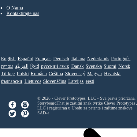
O Nama
Kontaktirajte nas
English
Español
Français
Deutsch
Italiana
Nederlands
Português
עברית
العَرَبِيَّة
हिन्दी
ру́сский язы́к
Dansk
Svenska
Suomi
Norsk
Türkçe
Polski
Româna
Ceština
Slovenský
Magyar
Hrvatski
български
Lietuvos
Slovenščina
Latvijas
eesti
© 2026 - Clever Prototypes, LLC - Sva prava pridržana.
StoryboardThat je zaštitni znak tvrtke
Clever Prototypes 
LLC
i registriran u Uredu za patente i zaštitne znakove
SAD-a