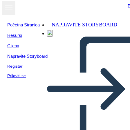
P
NAPRAVITE STORYBOARD
Početna Stranica
Resursi
Prikaži kao
Cijena
dijaprojekciju
Napravite Storyboard
Registar
Prijaviti se
Liongo