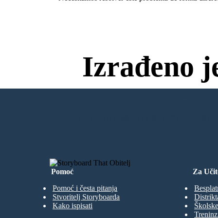
Izrađeno j
Bez Preuzim
IZRADITI MOJU PRVU PLOČU SC
Pomoć
Za Učit
Pomoć i česta pitanja
Besplat
Stvoritelj Storyboarda
Distrikt
Kako ispisati
Školske
Treninz