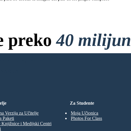
e preko
40 miliju
anja, bez Kreditne Kartice i 
ENARIJA
elje
Za Studente
na Verzija za Učitelje
Moja Učionica
a Paketi
Photos For Class
 Knjižnice i Medijski Centri
i