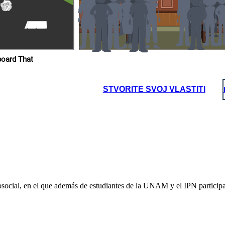
ue se celebraron del 12
el 2 de octubre los estudiantes se dieron cita en Tlatelolco,
az Ordaz (1964-1970) le
cerca de las 6 de la tarde un helicóptero disparo luces de
magen del país
la Ciudad de México con
bengalas dando señal a los francotiradores y militares para
 pusiera de pretexto la
disparar
brado La marcha
ropios en Storyboard That
STVORITE SVOJ VLASTITI
on cita en Tlatelolco,
ero disparo luces de
ores y militares para
ocial, en el que además de estudiantes de la UNAM y el IPN participaro