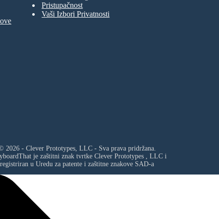
Pristupačnost
Vaši Izbori Privatnosti
move
© 2026 - Clever Prototypes, LLC - Sva prava pridržana.
yboardThat je zaštitni znak tvrtke
Clever Prototypes , LLC
i
registriran u Uredu za patente i zaštitne znakove SAD-a