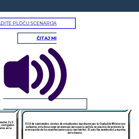
ADITE PLOČU SCENARIJA
ČITAJ MI
onales 2 y 5
El 13 de septiembre, cientos de estudiantes marcharon por la Ciudad de México con
pañuelos en la boca como un mensaje para que la policía no pusiera de pretexto la
provocación de los manifestantes para reprimirlos. El acto fue nombrado La marcha
del silencio .