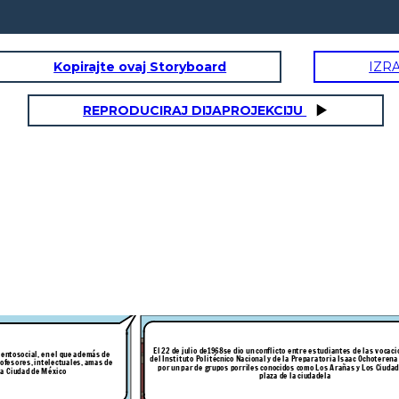
Kopirajte ovaj Storyboard
IZR
REPRODUCIRAJ DIJAPROJEKCIJU
e las vocacionales 2 y 5
El 13 de septiembre, cientos de estudiantes marcharon por la Ciudad de México con
pañuelos en la boca como un mensaje para que la policía no pusiera de pretexto la
provocación de los manifestantes para reprimirlos. El acto fue nombrado La marcha
del silencio .
edan todos
tenidos!!
El 22 de julio de
1968
se dio un conflicto entre estudiantes de las vocaci
iento
social, en el que además de
del Instituto Politécnico Nacional y de la Preparatoria Isaac Ochoterena , instigados
rofesores, intelectuales, amas de
por un par de grupos porriles conocidos como Los Arañas y Los Ciudadelos en la
la Ciudad de México
plaza de la ciudadela
ue se celebraron del 12
el 2 de octubre los estudiantes se dieron cita en Tlatelolco,
az Ordaz (1964-1970) le
cerca de las 6 de la tarde un helicóptero disparo luces de