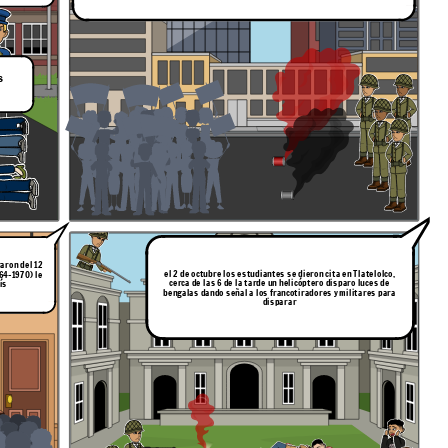
s
aron del 12
el 2 de octubre los estudiantes se dieron cita en Tlatelolco,
964-1970) le
cerca de las 6 de la tarde un helicóptero disparo luces de
ís
bengalas dando señal a los francotiradores y militares para
disparar