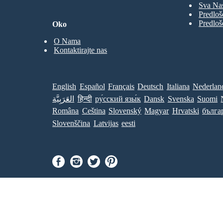
Sva Nas
Predloš
Predloš
Oko
O Nama
Kontaktirajte nas
English
Español
Français
Deutsch
Italiana
Nederlan
العَرَبِيَّة
हिन्दी
ру́сский язы́к
Dansk
Svenska
Suomi
Româna
Ceština
Slovenský
Magyar
Hrvatski
бълга
Slovenščina
Latvijas
eesti