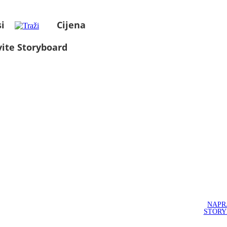
i
Cijena
ite Storyboard
NAPR
STOR