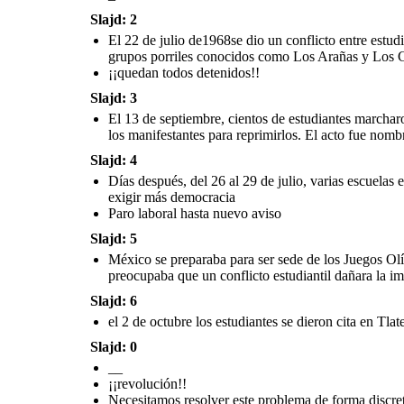
Slajd: 2
El 22 de julio de1968se dio un conflicto entre estudi
grupos porriles conocidos como Los Arañas y Los Ci
el 2 de octubre los estudiantes se dieron cita en Tlatelolco,
cerca de las 6 de la tarde un helicóptero disparo luces de
¡¡quedan todos detenidos!!
bengalas dando señal a los francotiradores y militares para
disparar
Slajd: 3
El 13 de septiembre, cientos de estudiantes marcha
los manifestantes para reprimirlos. El acto fue nomb
Slajd: 4
Días después, del 26 al 29 de julio, varias escuelas
exigir más democracia
Paro laboral hasta nuevo aviso
Slajd: 5
México se preparaba para ser sede de los Juegos Olí
preocupaba que un conflicto estudiantil dañara la im
Slajd: 6
el 2 de octubre los estudiantes se dieron cita en Tlat
Slajd: 0
__
¡¡revolución!!
Necesitamos resolver este problema de forma discret