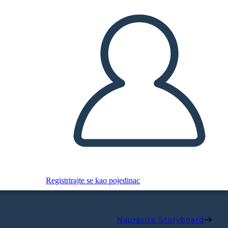
Registrirajte se kao pojedinac
Napravite Storyboard