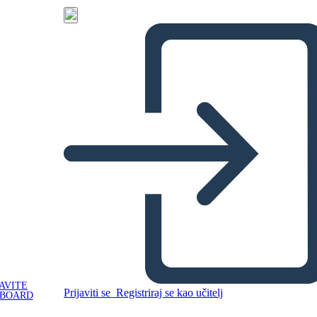
AVITE
Prijaviti se
Registriraj se kao učitelj
YBOARD