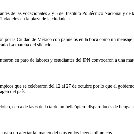
antes de las vocacionales 2 y 5 del Instituto Politécnico Nacional y de 
udadelos en la plaza de la ciudadela
ron por la Ciudad de México con pañuelos en la boca como un mensaje pa
rado La marcha del silencio .
 entraron en paro de labores y estudiantes del IPN convocaron a una marc
mpicos que se celebraron del 12 al 27 de octubre por lo que al gobiern
agen del país
elolco, cerca de las 6 de la tarde un helicóptero disparo luces de bengala
a para no afectar la imagen del país en los juegos olímpicos