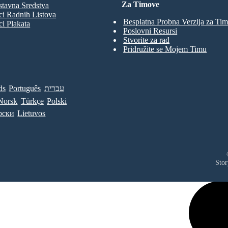
Za Timove
tavna Sredstva
ci Radnih Listova
Besplatna Probna Verzija za Ti
ci Plakata
Poslovni Resursi
Stvorite za rad
Pridružite se Mojem Timu
ds
Português
עברית
Norsk
Türkçe
Polski
рски
Lietuvos
Stor