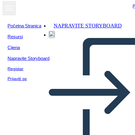
P
NAPRAVITE STORYBOARD
Početna Stranica
Resursi
Prikaži kao
Cijena
dijaprojekciju
Napravite Storyboard
Registar
Prijaviti se
Garantizar la paz
ciudadana,seguridad integral