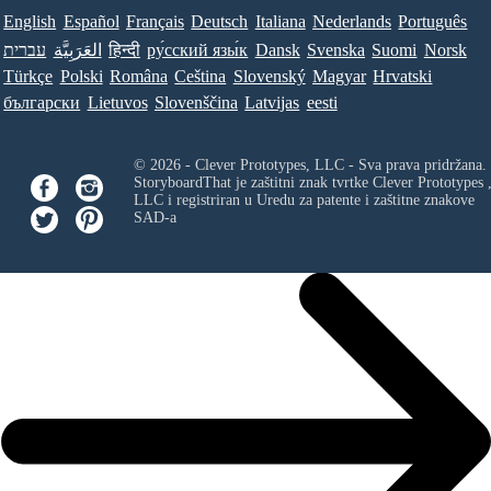
English
Español
Français
Deutsch
Italiana
Nederlands
Português
עברית
العَرَبِيَّة
हिन्दी
ру́сский язы́к
Dansk
Svenska
Suomi
Norsk
Türkçe
Polski
Româna
Ceština
Slovenský
Magyar
Hrvatski
български
Lietuvos
Slovenščina
Latvijas
eesti
© 2026 - Clever Prototypes, LLC - Sva prava pridržana.
StoryboardThat je zaštitni znak tvrtke
Clever Prototypes 
LLC
i registriran u Uredu za patente i zaštitne znakove
SAD-a