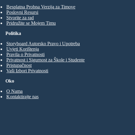
Besplatna Probna Verzija za Timove
Poslovni Resursi
Stvorite za rad
Pridružite se Mojem Timu
Politika
Storyboard Autorsko Pravo i Upotreba
Uvjeti Korištenja
Pravila o Privatnosti
Privatnost i Sigurnost za Škole i Studente
Pristupačnost
Vaši Izbori Privatnosti
Oko
O Nama
Kontaktirajte nas