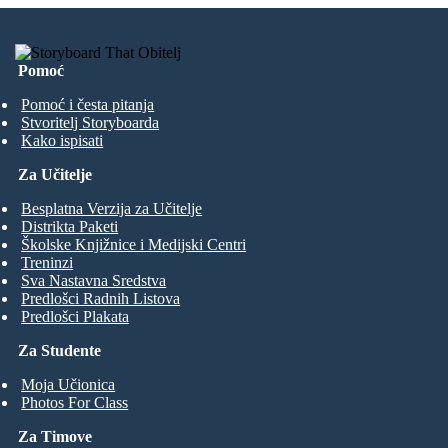
Pomoć
Pomoć i česta pitanja
Stvoritelj Storyboarda
Kako ispisati
Za Učitelje
Besplatna Verzija za Učitelje
Distrikta Paketi
Školske Knjižnice i Medijski Centri
Treninzi
Sva Nastavna Sredstva
Predlošci Radnih Listova
Predlošci Plakata
Za Studente
Moja Učionica
Photos For Class
Za Timove