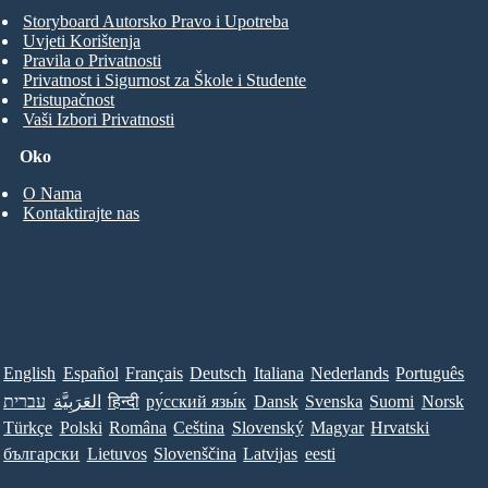
Storyboard Autorsko Pravo i Upotreba
Uvjeti Korištenja
Pravila o Privatnosti
Privatnost i Sigurnost za Škole i Studente
Pristupačnost
Vaši Izbori Privatnosti
Oko
O Nama
Kontaktirajte nas
English
Español
Français
Deutsch
Italiana
Nederlands
Português
עברית
العَرَبِيَّة
हिन्दी
ру́сский язы́к
Dansk
Svenska
Suomi
Norsk
Türkçe
Polski
Româna
Ceština
Slovenský
Magyar
Hrvatski
български
Lietuvos
Slovenščina
Latvijas
eesti