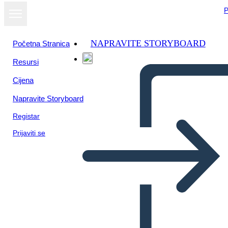
P
NAPRAVITE STORYBOARD
Početna Stranica
Resursi
Prikaži kao
Cijena
dijaprojekciju
Napravite Storyboard
Registar
Prijaviti se
Storyboard estudiante
Unadista Auténtico