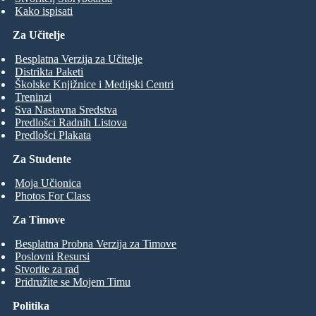
Kako ispisati
Za Učitelje
Besplatna Verzija za Učitelje
Distrikta Paketi
Školske Knjižnice i Medijski Centri
Treninzi
Sva Nastavna Sredstva
Predlošci Radnih Listova
Predlošci Plakata
Za Studente
Moja Učionica
Photos For Class
Za Timove
Besplatna Probna Verzija za Timove
Poslovni Resursi
Stvorite za rad
Pridružite se Mojem Timu
Politika