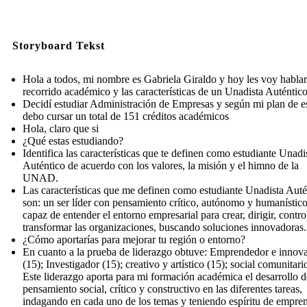
Storyboard Tekst
Hola a todos, mi nombre es Gabriela Giraldo y hoy les voy habla
recorrido académico y las características de un Unadista Auténtico
Decidí estudiar Administración de Empresas y según mi plan de e
debo cursar un total de 151 créditos académicos
Hola, claro que si
¿Qué estas estudiando?
Identifica las características que te definen como estudiante Unadi
Auténtico de acuerdo con los valores, la misión y el himno de la
UNAD.
Las características que me definen como estudiante Unadista Auté
son: un ser líder con pensamiento crítico, autónomo y humanístico
capaz de entender el entorno empresarial para crear, dirigir, contro
transformar las organizaciones, buscando soluciones innovadoras.
¿Cómo aportarías para mejorar tu región o entorno?
En cuanto a la prueba de liderazgo obtuve: Emprendedor e innov
(15); Investigador (15); creativo y artístico (15); social comunitario
Este liderazgo aporta para mi formación académica el desarrollo d
pensamiento social, crítico y constructivo en las diferentes tareas,
indagando en cada uno de los temas y teniendo espíritu de empre