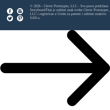
© 2026 - Clever Prototypes, LLC - Sva prava pridržana.
StoryboardThat je zaštitni znak tvrtke
Clever Prototypes 
LLC
i registriran u Uredu za patente i zaštitne znakove
SAD-a