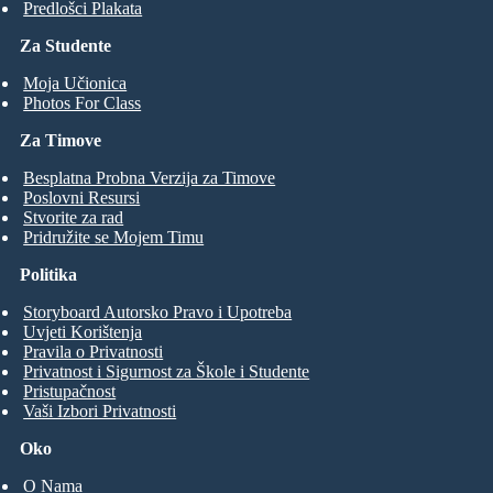
Predlošci Plakata
Za Studente
Moja Učionica
Photos For Class
Za Timove
Besplatna Probna Verzija za Timove
Poslovni Resursi
Stvorite za rad
Pridružite se Mojem Timu
Politika
Storyboard Autorsko Pravo i Upotreba
Uvjeti Korištenja
Pravila o Privatnosti
Privatnost i Sigurnost za Škole i Studente
Pristupačnost
Vaši Izbori Privatnosti
Oko
O Nama