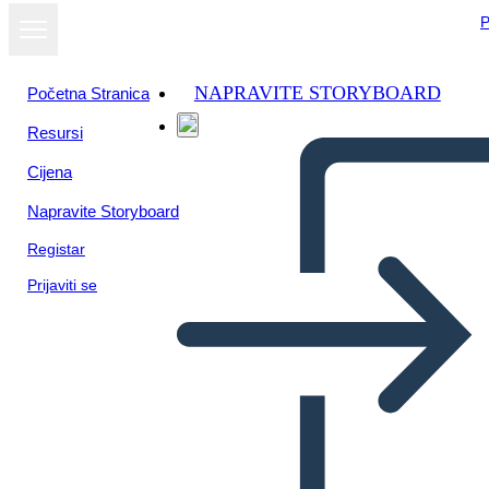
P
NAPRAVITE STORYBOARD
Početna Stranica
Resursi
Prikaži kao
Cijena
dijaprojekciju
Napravite Storyboard
Registar
Prijaviti se