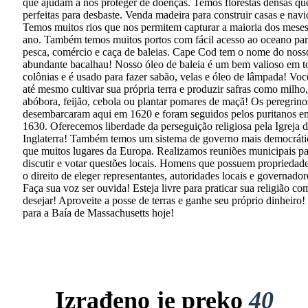
que ajudam a nos proteger de doenças. Temos florestas densas qu
perfeitas para desbaste. Venda madeira para construir casas e navi
Temos muitos rios que nos permitem capturar a maioria dos mese
ano. Também temos muitos portos com fácil acesso ao oceano pa
pesca, comércio e caça de baleias. Cape Cod tem o nome do noss
abundante bacalhau! Nosso óleo de baleia é um bem valioso em t
colônias e é usado para fazer sabão, velas e óleo de lâmpada! Vo
até mesmo cultivar sua própria terra e produzir safras como milho,
abóbora, feijão, cebola ou plantar pomares de maçã! Os peregrino
desembarcaram aqui em 1620 e foram seguidos pelos puritanos e
1630. Oferecemos liberdade da perseguição religiosa pela Igreja 
Inglaterra! Também temos um sistema de governo mais democráti
que muitos lugares da Europa. Realizamos reuniões municipais pa
discutir e votar questões locais. Homens que possuem propriedad
o direito de eleger representantes, autoridades locais e governador
Faça sua voz ser ouvida! Esteja livre para praticar sua religião co
desejar! Aproveite a posse de terras e ganhe seu próprio dinheiro
para a Baía de Massachusetts hoje!
Izrađeno je preko
40