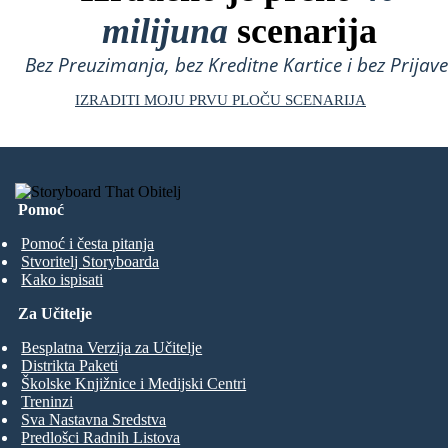
milijuna
scenarija
Bez Preuzimanja, bez Kreditne Kartice i bez Prijave
IZRADITI MOJU PRVU PLOČU SCENARIJA
Pomoć
Pomoć i česta pitanja
Stvoritelj Storyboarda
Kako ispisati
Za Učitelje
Besplatna Verzija za Učitelje
Distrikta Paketi
Školske Knjižnice i Medijski Centri
Treninzi
Sva Nastavna Sredstva
Predlošci Radnih Listova