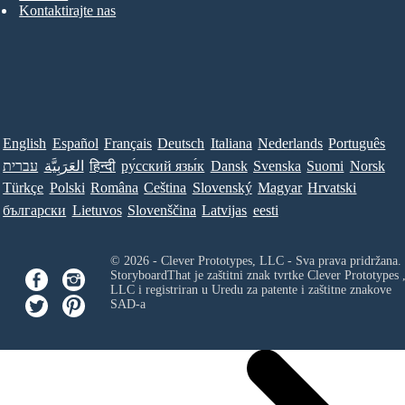
Kontaktirajte nas
English
Español
Français
Deutsch
Italiana
Nederlands
Português
עברית
العَرَبِيَّة
हिन्दी
ру́сский язы́к
Dansk
Svenska
Suomi
Norsk
Türkçe
Polski
Româna
Ceština
Slovenský
Magyar
Hrvatski
български
Lietuvos
Slovenščina
Latvijas
eesti
© 2026 - Clever Prototypes, LLC - Sva prava pridržana.
StoryboardThat je zaštitni znak tvrtke
Clever Prototypes 
LLC
i registriran u Uredu za patente i zaštitne znakove
SAD-a