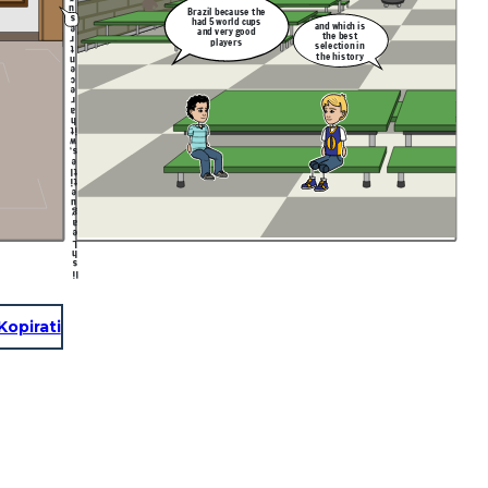
u
Brazil because the
s
had 5 world cups
and which is
e
and very good
the best
r
players
selection in
t
the history
n
e
c
e
r
a
h
it
w
s,
e
tl
ti
e
u
g
a
e
L
h
s
li
g
n
E
9
Kopirati
1
s,
e
tl
ti
e
u
g
a
e
L
s
n
o
i
p