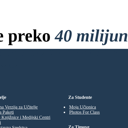
A
s,
n
v
36
a
il
Se
er
M
ri
C
p
e
A
4.
A
o
o.
tit
ir
le
ol
m
e
s,
s
F
an
a
e preko
40 miliju
C
d
C
d,
on
r
go
o
f
Ac
in
h
g
hie
s
a
eff
ve
R
or
s
me
ts
u
anja, bez Kreditne Kartice i 
c
to
nt
r
re
a
s
:
bu
M
6
s,
ild
e
UE
an
d
n
d
FA
a
ENARIJA
co
n
Ch
m
r
e
am
pe
F
te
pio
o
n
in
ns
u
Eu
r
Le
ro
B
:
pe
ag
s
an
r
ue
co
e
titl
y
m
a
es,
pe
l
elje
Za Studente
P
tit
19
e
io
l
En
ns
b
a
gli
.
na Verzija za Učitelje
Moja Učionica
t
No
sh
o
N
ta
a Paketi
Photos For Class
Le
e.
bl
c
ag
 Knjižnice i Medijski Centri
e
n
a
Pl
ue
n
i
ay
i
titl
er
m
Za Timove
es,
o
tavna Sredstva
s: