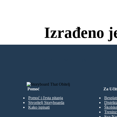
s,
gil
ić,
or
f
re
t
t
e
s
Fe
va
e
es
r
t
su
tl
a
de
e
tit
e
n
r
ti
g
ric
rg
e
le
d
h
Dij
e
t
o
f
s,
en
o
n
e
u
Ch
k,
m
wi
o
u
ce
s
g
ie
t
th
Lui
a
s
k
a
un
sa
o
a
o
e
l
s
e
,
d
de
hi
e
s
t
L
a
Le
Día
d
st
s
r
p
s
u
on
n
z.
or
e
a
n
Jü
s
ar
e’
ic
c
r
o
e
do
H
rg
al
!
c
ly
i
Bo
n
inf
i
en
u
a
p
nu
Izrađeno j
t
lu
r
s
6.
e
Klo
m
cci
C
en
t
a
.
pp
B
ce
n
h
8.
in
.
e
a
C
Sa
Br
c
No
A
nt
az
y
e
F
ta
os
ili
r
E
FC
er
ble
an
h
U
Ac
an
it
Pla
n
7
hi
d
w
:
ye
ev
Bez Preuzim
M
So
s,
s
e
rs
:
ut
e
u
t
m
h
Mo
tl
n
en
A
ni
ti
ha
e
ts
m
A
m
: 3
c
me
er
e
e
Co
ic
d
ri
h
v
pa
an
e
Sal
e
Li
fo
S
i
ah,
be
IZRADITI MOJU PRVU PLOČU SC
Ac
ot
9
h
rt
Vir
ba
1
hie
c
ad
ll.
s,
gil
A
ve
or
No
e
n
va
es
me
ta
tl
a
tit
n
bl
nt
ti
il
le
e
Dij
e
s
:
M
s,
Pl
u
k,
C
wi
6
ay
g
A
th
Lui
er
UE
a
4.
a
s:
s
e
FA
o.
hi
Pe
L
Día
ir
st
Ch
lé
s
m
z.
or
am
(hi
n
e
ic
st
o
pio
s
al
or
i
a
ns
inf
ic
p
Pomoć
Za Učit
C
lu
Le
6.
al)
m
d,
en
,
ag
a
r
B
ce
Ne
h
ue
o
in
ym
a
C
f
Br
titl
ar
A
Pomoć i česta pitanja
Besplat
h
az
y
Jr.
es,
F
s
ili
(r
E
er
33
a
an
Stvoritelj Storyboarda
Distrikt
ec
U
R
an
Bu
n
en
7
s
d
nd
t).
:
u
M
Kako ispisati
Školske
So
9.
s
esl
c
ut
Aj
u
t
r
iga
h
ax
n
Treninz
a
A
ni
titl
A
e
M
m
m
es,
m
c
s,
er
Sva Nas
st
e
an
e