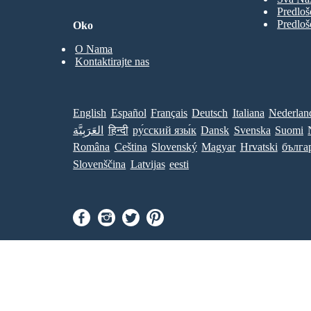
ic
h
er
v
d
an
d
da
e
n
Predloš
fo
m
co
i
a
Ac
ot
Ac
h
nti
n
ba
hie
hi
c
Predloš
r
Oko
ll.
nu
ev
A
ve
e
No
in
e
n
F
me
ta
m
a
g
o
bl
nt
en
il
n
do
e
ts
s
:
M
u
O Nama
Pl
mi
: 4
C
6
r
ay
UE
na
A
B
er
UE
FA
4.
Kontaktirajte nas
nc
:
s:
Ch
FA
o.
s
Pe
e
a
ir
Ch
r
lé
m
in
m
e
am
(hi
pi
e
Ge
y
st
pio
on
s
a
or
rm
s
a
ns
l
ic
an
Le
C
P
Le
al)
ag
d,
foo
e
,
ag
ue
r
l
tb
Ne
tit
ue
o
b
ym
all.
le
English
Español
Français
Deutsch
Italiana
Nederlan
f
titl
a
ar
s,
h
t
Jr.
es,
35
s
o
(r
Er
33
a
N
ec
العَرَبِيَّة
हिन्दी
ру́сский язы́к
Dansk
Svenska
Suomi
ed
R
Bu
e.
en
ivi
s
c
nd
t).
si
u
n
9.
esl
e
c
Româna
Ceština
Slovenský
Magyar
Hrvatski
бълга
a
Aj
tit
r
iga
n
ax
le
a
i
titl
A
s,
M
m
m
es,
Slovenščina
Latvijas
eesti
an
s,
o
st
d
an
e
d
er
a
d
d
r
da
co
n
e
m
co
ns
a
m
Ac
is
nti
n
r
hi
te
r
nu
o
ev
nt
e
f
in
e
re
F
ir
m
g
pu
o
e
en
ta
n
do
h
ts
ti
u
t
mi
: 4
on
r
o
UE
na
fo
B
t
FA
r
nc
:
n
Ch
de
s
e
r
a
ve
r
u
m
in
lo
e
t
pi
pi
Ge
y
e
on
ng
a
rm
r
s
yo
l
o
an
Le
un
P
t
ag
foo
g
e
s
ue
ta
l
tb
t
tit
le
b
r
all.
le
nt.
a
o
s,
No
t
ff
35
ta
o
e
Er
bl
N
g
ed
e
e.
n
ivi
Pl
c
i
si
ay
n
o
e