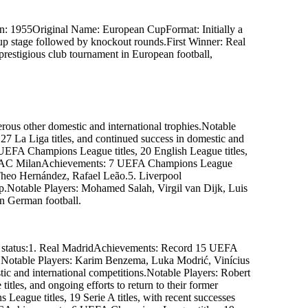
m
a
h
C
A
: 1955Original Name: European CupFormat: Initially a
F
E
oup stage followed by knockout rounds.First Winner: Real
U
6
restigious club tournament in European football,
:
s
t
n
e
m
e
v
e
i
h
ous other domestic and international trophies.Notable
c
A
 La Liga titles, and continued success in domestic and
C
F
UEFA Champions League titles, 20 English League titles,
l
o
o.4. AC MilanAchievements: 7 UEFA Champions League
o
, Theo Hernández, Rafael Leão.5. Liverpool
p
r
p.Notable Players: Mohamed Salah, Virgil van Dijk, Luis
e
v
n German football.
i
L
5.
o.
ã
e
L
l
rrent status:1. Real MadridAchievements: Record 15 UEFA
e
a
ies.Notable Players: Karim Benzema, Luka Modrić, Vinícius
f
a
c and international competitions.Notable Players: Robert
R
es, and ongoing efforts to return to their former
z,
e
gue titles, 19 Serie A titles, with recent successes
d
n