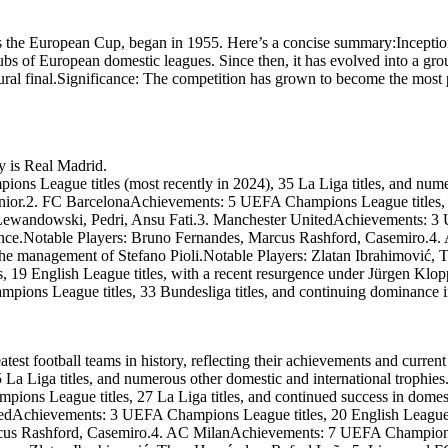
Ch
e
FA
a
h
T
m
Ch
,
pi
ić
am
on
v
he European Cup, began in 1955. Here’s a concise summary:Inception
pio
o
s
m
ns
Le
bs of European domestic leagues. Since then, it has evolved into a gr
i
h
ag
Le
a
ral final.Significance: The competition has grown to become the most p
ue
r
ag
tit
b
I
ue
le
n
s,
titl
a
t
33
es,
a
Bu
l
19
nd
Z
:
es
Se
s
lig
r
rie
a
e
ry is Real Madrid.
A
y
tit
a
titl
le
 League titles (most recently in 2024), 35 La Liga titles, and numer
l
P
s,
es,
e
an
ior.2. FC BarcelonaAchievements: 5 UEFA Champions League titles, 27
l
wit
d
b
a
h
co
t Lewandowski, Pedri, Ansu Fati.3. Manchester UnitedAchievements: 3 
t
nt
re
o
minance.Notable Players: Bruno Fernandes, Marcus Rashford, Casemir
N
in
ce
.
ui
li
nt
der the management of Stefano Pioli.Notable Players: Zlatan Ibrahimović
ng
o
i
do
su
P
9 English League titles, with a recent resurgence under Jürgen Klop
mi
cc
o
na
n
es
ons League titles, 33 Bundesliga titles, and continuing dominance i
a
nc
f
se
e
e
t
in
s
S
Ge
f
un
rm
o
de
t
an
n
fo
r
e
m
ot
eatest football teams in history, reflecting their achievements and cu
th
e
ba
g
e
5 La Liga titles, and numerous other domestic and international troph
ll.
a
n
No
ma
a
ns League titles, 27 La Liga titles, and continued success in domesti
ta
na
m
bl
e
ge
h
Achievements: 3 UEFA Champions League titles, 20 English League titl
e
t
me
Pl
r
us Rashford, Casemiro.4. AC MilanAchievements: 7 UEFA Champions Lea
e
ay
nt
d
er
n
of