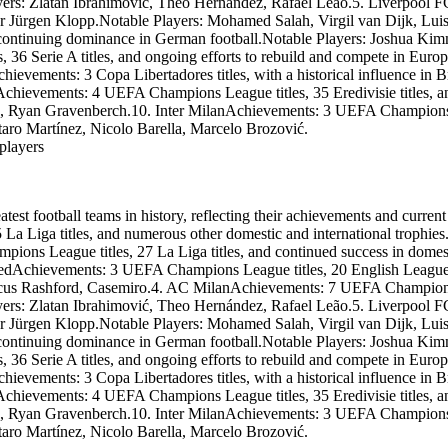
ayers: Zlatan Ibrahimović, Theo Hernández, Rafael Leão.5. Liverpool
s:
u
St
s
Jo
e
nder Jürgen Klopp.Notable Players: Mohamed Salah, Virgil van Dijk, 
sh
efa
s
s
ua
no
d continuing dominance in German football.Notable Players: Joshua Ki
e
Ki
c
Pio
m
c
6 Serie A titles, and ongoing efforts to rebuild and compete in Euro
u
mi
li.
s
ch,
No
t
evements: 3 Copa Libertadores titles, with a historical influence in B
Th
n
ta
e
o
Achievements: 4 UEFA Champions League titles, 35 Eredivisie titles, a
c
ble
m
e
r
as
, Ryan Gravenberch.10. Inter MilanAchievements: 3 UEFA Champions Leag
Pla
h
M
it
ye
üll
aro Martínez, Nicolo Barella, Marcelo Brozović.
w
rs
:
s,
er,
e
Le
players
Zla
tl
ti
ro
ta
A
y
e
n
Sa
ri
e
né
Ib
S
.
ra
9
7.
1
hi
s,
Ju
eatest football teams in history, reflecting their achievements and cu
e
mo
ve
tl
ti
nt
vić
5 La Liga titles, and numerous other domestic and international troph
e
us
u
,
FC
g
ns League titles, 27 La Liga titles, and continued success in domesti
Th
a
Ac
e
hi
eo
Achievements: 3 UEFA Champions League titles, 20 English League titl
L
ev
s
He
n
e
us Rashford, Casemiro.4. AC MilanAchievements: 7 UEFA Champions Lea
o
rn
m
i
p
ayers: Zlatan Ibrahimović, Theo Hernández, Rafael Leão.5. Liverpool
en
án
m
ts
de
a
nder Jürgen Klopp.Notable Players: Mohamed Salah, Virgil van Dijk, 
: 2
h
z,
C
UE
A
d continuing dominance in German football.Notable Players: Joshua Ki
Ra
FA
F
E
Ch
fae
U
6 Serie A titles, and ongoing efforts to rebuild and compete in Euro
a
7
l
m
:
evements: 3 Copa Libertadores titles, with a historical influence in B
Le
s
pi
t
on
ão.
n
Achievements: 4 UEFA Champions League titles, 35 Eredivisie titles, a
s
e
m
Le
e
, Ryan Gravenberch.10. Inter MilanAchievements: 3 UEFA Champions Leag
ag
v
e
ue
5.
aro Martínez, Nicolo Barella, Marcelo Brozović.
i
tit
h
le
Li
c