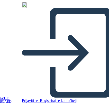
d
g
n
i
u
n
ti
n
o
c
d
n
a
s,
e
tl
ti
a
g
li
s
e
d
n
u
B
3
3
s,
e
tl
ti
e
u
g
a
e
L
s
n
o
i
p
AVITE
m
Prijaviti se
Registriraj se kao učitelj
a
YBOARD
h
C
A