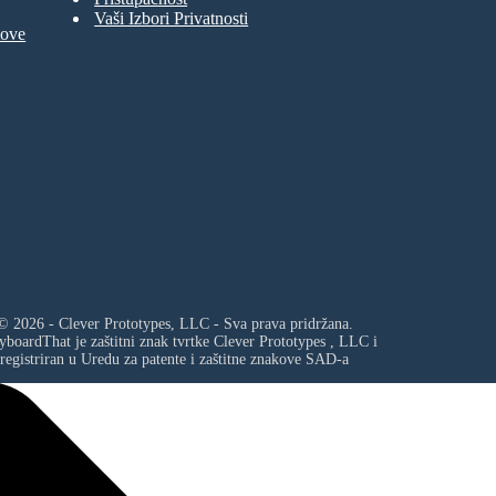
e
Vaši Izbori Privatnosti
ri
e
move
S
9
1
s,
e
tl
ti
e
u
g
a
e
L
s
n
o
i
p
m
a
h
C
A
F
E
U
7
:
© 2026 - Clever Prototypes, LLC - Sva prava pridržana.
s
t
yboardThat je zaštitni znak tvrtke
Clever Prototypes , LLC
i
n
registriran u Uredu za patente i zaštitne znakove SAD-a
e
m
e
v
e
i
h
c
A
n
a
il
M
C