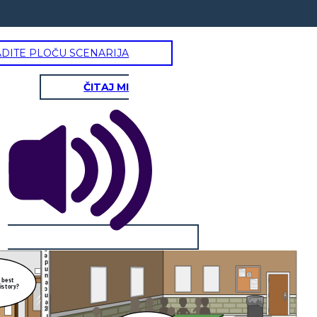
a
l
a
S
d
e
m
a
ADITE PLOČU SCENARIJA
h
o
M
:
s
ČITAJ MI
r
e
y
a
l
P
e
l
b
a
t
o
N
p.
p
o
l
K
n
e
g
r
ü
J
r
e
d
n
u
 best
e
istory?
c
n
e
g
r