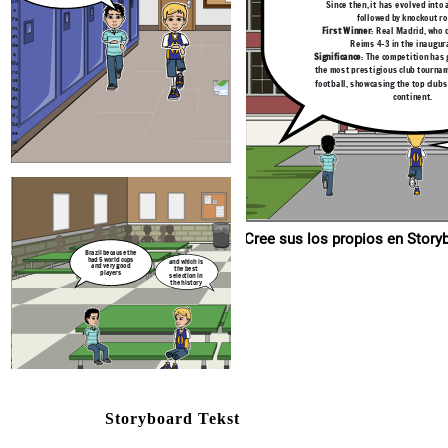
:
un
Since then, it has evolved into
r
w
bl
n
Kl
ag
s,
e
ic
s
e
Pl
ue
tl
u
ay
o
op
Brazil because the
titl
ti
er
h
es,
A
r
s:
followed by knockout r
e
s
wit
Du
p.
had 5 world cups
ri
sa
Fe
h a
Ac
and wh
e
n
e
Ac
re
S
Vl
e
No
and very good
9
ce
ah
hi
the 
1
ov
rn
nt
y
First Winner
: Real Madrid, who 
s,
ić,
r
hie
re
ta
players
e
Fe
ev
su
tl
select
de
a
ti
ric
rg
an
t
bl
e
o
en
ve
e
u
the hi
Ch
l
Reims 4-3 in the inaugura
ce
g
ie
n
a
e
un
sa
de
e
m
,
de
P
me
L
Le
r
e
s
on
Pl
n
Jü
ar
en
s,
Significance
: The competition has
e
o
do
rg
nt
c
i
Bo
ay
en
p
nu
ts
Klo
m
l
cci
Ma
a
e
.
pp
er
s
:
h
8.
: 6
.
the most prestigious club tourna
C
b
Sa
No
A
nt
r
s:
rc
F
ta
os
UE
7
E
FC
a
ble
U
Ac
a
M
Pla
7
hi
us
FA
football, showcasing the top clubs
:
ye
ev
t
s
UE
e
rs
:
h
oh
t
m
Mo
Ch
n
en
o
Ra
ha
e
ts
it
a
m
FA
: 3
me
continent.
e
a
Co
d
N
v
pa
w
Sal
sh
e
m
Li
i
ah,
m
be
Ch
p.
h
rt
Vir
s,
c
ad
ed
gil
for
A
or
pi
p
n
va
es
am
e
a
tit
n
Sa
il
le
on
Dij
d,
M
o
s,
k,
C
tl
wi
pio
la
A
th
Lui
s
4.
a
l
s
o.
Ca
hi
ti
h,
Día
ir
st
ns
Le
m
z.
or
K
e
ic
e
Vi
s
se
al
ag
a
inf
n
Le
C
lu
6.
u
rg
d,
en
ue
r
B
ce
mi
e
o
in
ag
g
a
f
il
Br
h
tit
az
y
g
s
ili
ro.
a
er
a
va
an
ue
R
an
le
n
r
s
d
e
u
M
So
n
c
ut
s,
titl
u
ü
r
h
L
a
A
ni
Di
M
m
33
c
s,
J
er
es,
e
h
ic
h
jk,
d
an
Bu
n
fo
r
a
Ac
ot
s
Lu
4.
19
n
ba
hie
nd
r
ll.
e
ve
e
No
li
is
F
me
ta
es
Se
o
bl
nt
d
A
n
e
g
s
:
Dí
u
Pl
6
lig
r
ay
n
rie
B
er
UE
n
:
az.
s:
FA
C
s
a
Pe
u
Ch
r
lé
E
A
e
am
(hi
6.
y
st
tit
pio
e
a
or
ns
M
9
l
ic
Ba
P
Le
titl
al)
le
c
e
,
ag
l
1
Ne
ye
ue
b
ym
s,
il
titl
a
n
es,
ar
t
s,
Jr.
es,
rn
o
(r
33
an
N
ec
e
Bu
e.
en
wit
e
M
a
c
Cree sus los p
nd
t).
d
n
9.
g
esl
a
Aj
tl
iga
un
n
ax
h
co
i
titl
A
r
n
m
m
es,
ti
ic
o
st
an
nt
d
er
re
u
d
r
Brazil because the
da
e
e
h
m
co
m
in
Ac
nti
s
r
hi
had 5 world cups
ce
u
nu
o
ev
Ac
and which is
f
in
e
Ac
ui
e
ir
m
and very good
g
g
e
en
hi
nt
the best
do
h
ts
ng
t
r
mi
: 4
hie
players
o
a
UE
na
ev
selection in
t
FA
do
su
nc
n
t
Ch
e
r
a
e
ve
e
the history
u
m
in
mi
t
pi
n
Ge
cc
e
on
L
m
rm
r
s
me
na
o
an
Le
e
t
ag
s
foo
es
en
s
ue
tb
nc
t
tit
nt
c
r
all.
le
n
ts
o
s,
se
ff
e
35
e
e
Er
s
:
o
g
: 6
ed
n
in
ivi
r
s
i
si
i
o
e
UE
7
g
tit
Ge
a
n
le
un
p
o
s,
FA
d
an
rm
UE
n
h
d
a
m
a
Ch
de
s,
co
an
e
ns
it
FA
tl
is
a
a
ti
te
fo
e
r
nt
w
u
re
h
m
Ch
g
pu
ot
a
ta
s,
e
th
ti
C
pi
L
on
am
ba
h
fo
e
s
r
A
li
on
e
de
g
ll.
ve
tl
pio
n
lo
F
E
s
pi
0
ng
No
ma
ti
2
yo
E
ns
s,
un
Le
e
g
ta
e
tl
ta
na
U
ti
le
ag
e
Le
nt.
bl
u
u
No
g
6
ta
ge
ue
a
bl
e
e
ag
e
g
L
Pl
:
tit
s
ay
me
Pl
n
er
a
o
s:
ue
s
le
i
Du
ay
p
sa
e
nt
m
n
t
s,
a
Ta
titl
er
h
di
L
C
c,
of
n
A
33
Ed
F
s:
so
es,
h
E
Storyboard Tekst
n
e
U
Ál
Bu
St
3
va
Jo
s
:
re
19
m
s
z,
nd
t
Ry
sh
efa
li
n
an
e
e
Gr
es
Se
m
av
ua
e
g
en
no
v
v
be
lig
e
rc
rie
Ki
i
h.
n
h
10
e
a
Pio
c
.
m
A
In
E
A
d
te