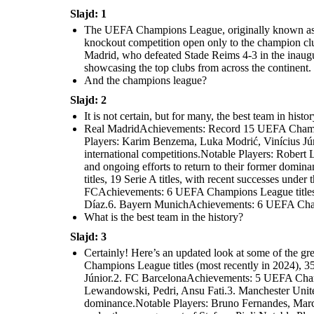
i
tit
e
r
mi
li.
it
Mi
9
n
la
h
titl
le
U
n
ch,
r
Ac
1
No
e
hi
c
Slajd: 1
t
s,
ev
es,
s
Th
e
s,
e
m
A
h
ta
en
an
c
ts
o
wit
e
n
: 3
C
a
UE
d
M
ble
FA
m
tl
3.
Ch
h
.
F
a
co
ti
m
as
The UEFA Champions League, originally known as t
a
ti
pi
Pla
F
on
l
nt
re
u
s
M
s
Le
e
n
ag
ye
o
in
A
ue
üll
ce
,
tit
u
ri
le
o
knockout competition open only to the champion clu
ui
d
s,
rs
:
er,
e
19
g
P
nt
Se
p
ng
i,
ri
k
Le
e
Zla
a
s
A
r
w
do
su
tit
o
ro
le
e
d
Madrid, who defeated Stade Reims 4-3 in the inaugu
s,
ta
e
n
an
mi
a
d
cc
y
L
w
re
v
e
ce
na
n
L
nt
Sa
t
s
su
es
r
i
cc
nc
e
es
showcasing the top clubs from across the continent.
né
Ib
b
s
n
o
in
L
se
e
R
th
.
:
e
o
ra
s
Se
5.
in
r
ri
s
7.
e
e
i
y
A
o.
hi
And the champions league?
Ge
a
un
Ju
l
de
un
p
P
r
ã
e
rm
Si
mo
l
ve
m
m
b
on
de
e
a
an
e
t
In
nt
a
vić
o
za
L
N
gh
fo
r
s.
i.
us
h
n
No
,
l
o
ta
ot
Slajd: 2
ti
bl
FC
th
ti
C
e
e
e
Pl
ba
Th
p
ay
Ac
m
er
A
e
o
s:
a
ll.
c
La
hi
l
eo
ut
F
a
ar
f
No
ma
n
o
ev
o
M
It is not certain, but for many, the best team in histo
E
ti
He
ar
a
ta
a
tí
na
e
n
ne
U
r
z,
R
e
bl
Ni
rn
t
m
co
6
ge
n
lo
z,
i
Ba
e
Real MadridAchievements: Record 15 UEFA Champions
d
re
en
án
:
n
lla
e
a
me
,
Pl
c
M
ts
s
ti
ar
de
s
d
ce
ay
e
nt
lo
: 2
m
t
Br
Players: Karim Benzema, Luka Modrić, Vinícius Jún
o
n
oz
z,
er
d
ov
UE
n
of
ić.
n
i
á
s:
s
Ra
FA
s
e
e
St
n
Jo
c
Ch
c
international competitions.Notable Players: Rober
m
fae
u
r
sh
s
efa
a
d
e
e
l
e
u
ua
n
m
no
v
ti
H
n
Ki
and ongoing efforts to return to their former do
Le
o
pi
e
c
Pio
o
d
m
n
on
ão.
a
i
s,
e
mi
li.
e
s
tl
h
titles, 19 Serie A titles, with recent successes un
ti
h
ch,
a
No
Le
g
c
i
T
Th
L
ag
a
A
ta
L
,
o
7
ue
2
FCAchievements: 6 UEFA Champions League titles, 1
C
s,
5.
ić
ble
m
e
tl
tit
F
ti
v
e
as
Pla
u
le
Li
l
g
o
a
M
Díaz.6. Bayern MunichAchievements: 6 UEFA Champi
e
s,
ye
o
L
m
s
v
üll
n
36
o
o
rs
:
i
i
er,
p
Se
m
p
er
What is the best team in the history?
a
h
Le
Zla
h
ri
C
r
A
a
ro
F
p
e
E
ta
e
U
r
y
5
A
:
v
s
n
o
b
t
Sa
n
tit
i
e
I
Slajd: 3
m
né
Ib
e
le
ol
L
v
n
e
.
i
ra
s,
5.
h
a
c
F
7.
A
an
a
o.
hi
n
t
Ju
o
Certainly! Here’s an updated look at some of the gr
d
l
ã
C
e
a
mo
ve
c
on
r
e
a
l
nt
B
vić
go
C
L
F
Z
Champions League titles (most recently in 2024), 3
us
2.
Ac
in
r.
,
l
o
:
i
FC
n
g
hie
e
ú
Th
s
J
Ac
s
eff
a
u
Júnior.2. FC BarcelonaAchievements: 5 UEFA Champio
ve
r
i
hi
eo
íc
or
f
n
i
e
ev
me
V
ts
He
ć,
a
ri
y
e
d
Lewandowski, Pedri, Ansu Fati.3. Manchester United
to
nt
o
R
rn
M
a
m
a
re
k
z,
s
:
u
l
en
án
L
bu
a,
e
m
P
dominance.Notable Players: Bruno Fernandes, Marc
ts
e
6
de
z
ild
d
n
e
e
: 2
B
UE
an
n
z,
m
l
ri
UE
a
d
á
K
FA
: