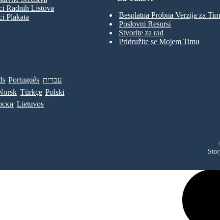
d
wit
Du
r
ci Radnih Listova
e
sa
h a
m
n
Besplatna Probna Verzija za Ti
r
re
ci Plakata
Vl
o
f
ce
ah
Poslovni Resursi
ir
ov
nt
e
ić,
h
Stvorite za rad
re
t
Fe
o
su
Pridružite se Mojem Timu
de
t
n
ric
rg
r
o
u
en
Ch
t
ce
e
ie
r
un
sa
o
t
,
de
s
Le
t
r
on
r
ds
Português
עברית
o
Jü
ar
ff
do
rg
e
Norsk
Türkçe
Polski
Bo
g
en
n
nu
i
Klo
cci
o
рски
Lietuvos
g
.
pp
n
8.
o
.
Sa
d
No
n
nt
a
ta
os
s,
e
FC
ble
tl
Ac
ti
Pla
hi
e
u
ye
ev
g
e
rs
:
a
Stor
m
e
Mo
L
en
h
ha
ts
s
li
: 3
me
g
Co
n
d
pa
E
Sal
0
Li
2
ah,
be
s,
e
rt
Vir
tl
ad
ti
gil
or
e
u
va
es
g
tit
n
a
le
e
Dij
L
s,
s
k,