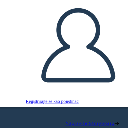
F
E
U
6
:
s
t
n
e
m
e
v
e
i
h
c
A
h
ic
n
u
M
n
r
e
y
a
B
6.
z.
a
í
D
s
i
u
L
k,
Registrirajte se kao pojedinac
ij
D
n
a
v
il
g
ir
Napravite Storyboard
V
h,