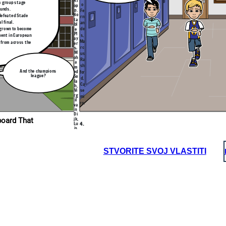
Kl
 a group stage
ti
o
op
e
ounds.
p.
u
Fe
ich is
g
No
best
defeated Stade
rn
a
ion in
ta
e
story
l final.
an
bl
L
s
 grown to become
e
de
n
Pl
o
ment in European
s,
i
ay
p
Ma
 from across the
er
m
s:
rc
a
h
M
us
C
oh
A
Ra
F
a
E
sh
m
U
And the champions
ed
6
for
:
league?
Sa
d,
s
la
t
Ca
h,
n
e
Vi
se
m
rg
e
mi
v
il
e
ro.
va
i
n
h
c
Di
A
jk,
ropios en Storyboard That
C
F
Lu
4.
l
is
o
A
Dí
o
p
az.
C
r
6.
e
M
Ba
v
STVORITE SVOJ VLASTITI
i
ye
il
L
rn
5.
o.
M
a
ã
un
e
n
ic
L
l
h
e
Ac
a
Ac
hi
f
hie
a
ev
R
ve
e
z,
e
m
me
d
en
n
nt
ts
á
n
s
:
: 6
r
UE
7
e
H
FA
UE
o