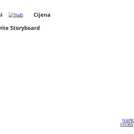
t
e
o
int
m
o
en
er
f
n
ts
na
a
: 7
i
Cijena
m
tio
r
UE
e
nal
FA
G
Ch
n
co
i
a
m
e
ite Storyboard
m
c
pe
pi
n
a
on
titi
n
s
i
on
m
Le
o
s.
ag
d
ue
No
g
n
tit
ta
i
le
u
ble
n
s,
ti
Pla
19
n
Se
o
ye
c
ri
rs
:
d
e
n
Ro
A
a
s,
tit
be
e
le
tl
rt
ti
s,
a
Le
wi
g
th
wa
li
s
re
nd
e
ce
d
ow
n
nt
u
ski
su
B
cc
3
,
3
es
Pe
s,
se
e
dri
s
tl
ti
un
,
e
de
u
An
g
r
a
su
th
e
e
Fat
L
s
m
i.
n
NAPR
an
o
i
ag
STOR
p
e
m
m
a
3.
h
en