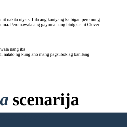
it nakita niya si Lila ang kaniyang kaibigan pero nung
gayuma. Pero nawala ang gayuma nang binigkas ni Clover
 wala nang iba
ndi natalo ng kung ano mang pagsubok ag kanilang
na
scenarija
bez Prijave!