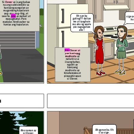
Si
Cl
over
ay isang babae
na ang sumisimbolo sa
kaniyang pangalan ay
magandang kapalaran
pag-asa, pag-ibig, at
Oh san ka
swerte,
siya
ay mabait at
sige p
galing??! dalian
mapagmahal. Pero
ko
fsdsad
mo at ipaghain
madalas hindi pabor sa
mo ako ng apple
kaniya ang kapalaran.
pie nagugutom
ako !
Wala dito
ang tatay
Hindi ko maalala
mo, Pero
kung anong ginawa
gusto mo ba
ni Lila sa'kin, Ngunit
uminom
Ikaw lang ang gusto
muna ng
ko pakasalan at
tiyaa?
Sila
Clover at
ikaw langa ng
minamahal wala
ang kaniyang
nang iba
madrasta
ay
nakatira sa
iisang bahay,
ngunit ay
kaniyang
madrasta ay
kinakawawa at
pinapahirapan
si Clover.
Matapos malapagsan ng
magkasintahan ang lahat ng
dinanas nila na pagsubok, Sa
bandang huli ay sila ay nagpakasal.
Hindi natalo ng kung ano mang
pagsubok ag kanilang
pagmamahalan sa isa't isa.
a
sad
Anapora
Lumipas ang mga
araw, hindi tinigilan
Ah ganun ba. Oh
Ako naman ay
si
Clover
ng kaniyang
sige po, gagawin
s'ya sige .
madrasta
niya
na
si Clover.
ko na po.