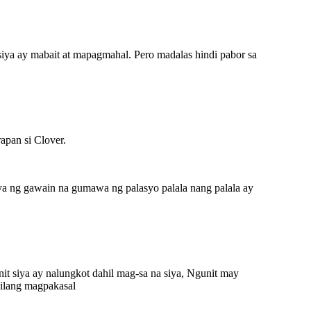
siya ay mabait at mapagmahal. Pero madalas hindi pabor sa
apan si Clover.
iya ng gawain na gumawa ng palasyo palala nang palala ay
it siya ay nalungkot dahil mag-sa na siya, Ngunit may
 nilang magpakasal