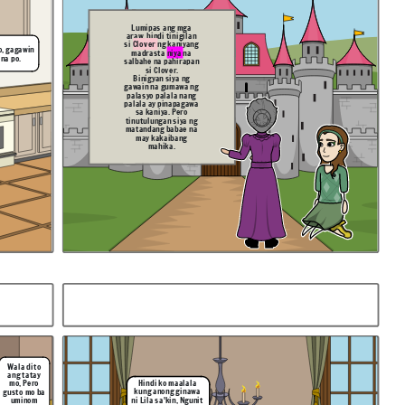
Lumipas ang mga
araw, hindi tinigilan
si
Clover
ng kaniyang
o, gagawin
madrasta
niya
na
 na po.
salbahe na pahirapan
si Clover.
Binigyan siya ng
gawain na gumawa ng
palasyo palala nang
palala ay pinapagawa
sa kaniya. Pero
tinutulungan siya ng
matandang babae na
may kakaibang
mahika.
fsdsad
Wala dito
ang tatay
Hindi ko maalala
mo, Pero
kung anong ginawa
gusto mo ba
ni Lila sa'kin, Ngunit
uminom