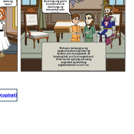
Ikaw lang ang gusto
muna ng
ko pakasalan at
tiyaa?
ikaw langa ng
minamahal wala
nang iba
Matapos malapagsan ng
magkasintahan ang lahat ng
dinanas nila na pagsubok, Sa
bandang huli ay sila ay nagpakasal.
Hindi natalo ng kung ano mang
pagsubok ag kanilang
pagmamahalan sa isa't isa.
Kopirati