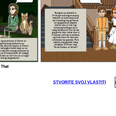
salbahe na pahirapan
si Clover.
Binigyan siya ng
gawain na gumawa ng
palasyo palala nang
palala ay pinapagawa
sa kaniya. Pero
Nangako na babalik si
tinutulungan siya ng
matandang babae na
Prinsepe kaila
ngan niyang
may kakaibang
bumali
k sa kaniyang tatay
mahika.
para humingi ng permisyo
na magpakasal, Ngunit
nakita niya si Lila ang
kaniyang kaibigan pero
nung nalaman ni Lila na iba
ang gusto niya, inaya niya si
Prinsepe seth para uminom
ng tiyaa kaso ito may may
nilalaman na gayuma. Pero
ng pasensiya si Clover at
nawala ang gayuma nang
ng kaniyang madrasta sa
binigkas ni Clover ang
wa, doon na tumira si Clover
"Araw, Buwan, at bituin."
y nalungkot dahil mag-sa na
fsdsad
y nakilala siyang prinsepe na
 na Prinsepe Seth. At tumgal
 nila sa isa't isa at sa tagal
 nilang magpakasal
Wala dito
ang tatay
 That
Hindi ko maalala
mo, Pero
kung anong ginawa
gusto mo ba
ni Lila sa'kin, Ngunit
uminom
Ikaw lang ang gusto
muna ng
ko pakasalan at
tiyaa?
ikaw langa ng
minamahal wala
nang iba
STVORITE SVOJ VLASTITI
Matapos malapagsan ng
magkasintahan ang lahat ng
dinanas nila na pagsubok, Sa
bandang huli ay sila ay nagpakasal.
Hindi natalo ng kung ano mang
pagsubok ag kanilang
pagmamahalan sa isa't isa.