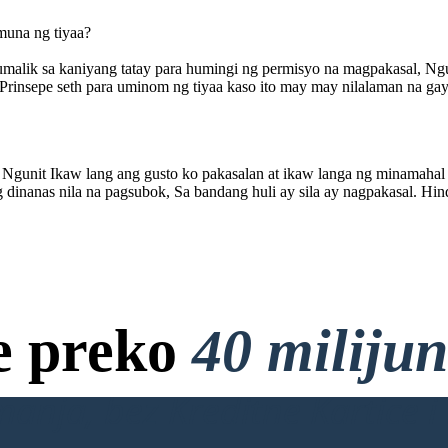
muna ng tiyaa?
malik sa kaniyang tatay para humingi ng permisyo na magpakasal, Ngun
si Prinsepe seth para uminom ng tiyaa kaso ito may may nilalaman na 
, Ngunit Ikaw lang ang gusto ko pakasalan at ikaw langa ng minamahal
dinanas nila na pagsubok, Sa bandang huli ay sila ay nagpakasal. Hi
e preko
40 miliju
anja, bez Kreditne Kartice i 