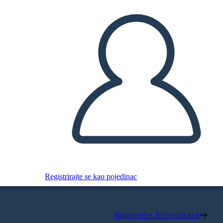
Registrirajte se kao pojedinac
Napravite Storyboard