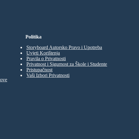
Politika
Storyboard Autorsko Pravo i Upotreba
Uvjeti Korištenja
Pravila o Privatnosti
Privatnost i Sigurnost za Škole i Studente
Pristupačnost
Vaši Izbori Privatnosti
move