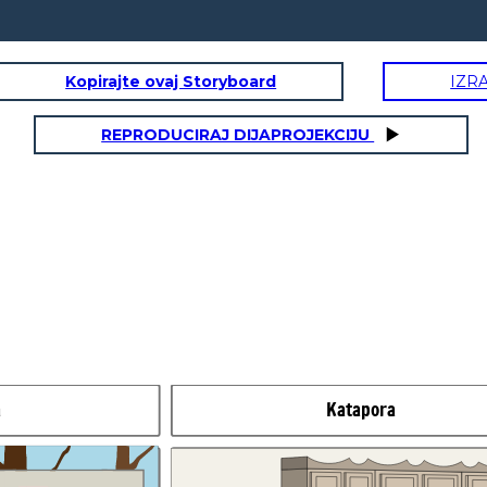
Kopirajte ovaj Storyboard
IZR
REPRODUCIRAJ DIJAPROJEKCIJU
Anapora
Lumipas ang mga
araw, hindi tinigilan
si
Clover
ng kaniyang
sige po, gagawin
madrasta
niya
na
ko na po.
salbahe na pahirapan
si Clover.
Binigyan siya ng
gawain na gumawa ng
palasyo palala nang
palala ay pinapagawa
sa kaniya. Pero
a
Katapora
tinutulungan siya ng
matandang babae na
may kakaibang
mahika.