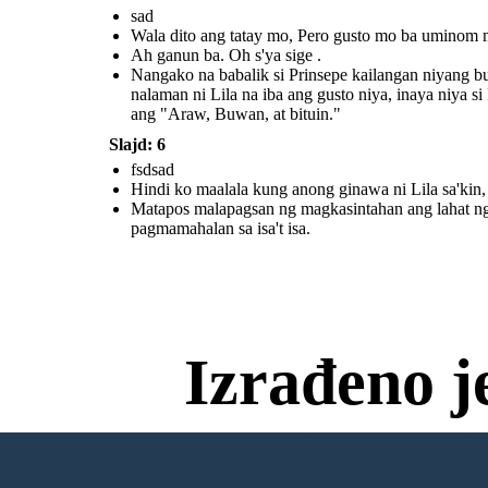
sad
Wala dito ang tatay mo, Pero gusto mo ba uminom 
Ah ganun ba. Oh s'ya sige .
Nangako na babalik si Prinsepe kailangan niyang bu
Matapos malapagsan ng
magkasintahan ang lahat ng
nalaman ni Lila na iba ang gusto niya, inaya niya 
dinanas nila na pagsubok, Sa
bandang huli ay sila ay nagpakasal.
Hindi natalo ng kung ano mang
ang "Araw, Buwan, at bituin."
pagsubok ag kanilang
pagmamahalan sa isa't isa.
Slajd: 6
fsdsad
Hindi ko maalala kung anong ginawa ni Lila sa'kin
Matapos malapagsan ng magkasintahan ang lahat ng 
pagmamahalan sa isa't isa.
Izrađeno j
Bez Preuzim