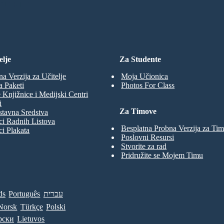
ENARIJA
elje
Za Studente
na Verzija za Učitelje
Moja Učionica
a Paketi
Photos For Class
 Knjižnice i Medijski Centri
i
Za Timove
tavna Sredstva
ci Radnih Listova
Besplatna Probna Verzija za Ti
ci Plakata
Poslovni Resursi
Stvorite za rad
Pridružite se Mojem Timu
ds
Português
עברית
Norsk
Türkçe
Polski
рски
Lietuvos