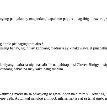
iyang pangalan ay magandang kapalaran pag-asa, pag-ibig, at swerte, 
ng apple pie nagugutom ako !
a iisang bahay, ngunit ay kaniyang madrasta ay kinakawawa at pinapahir
 kaniyang madrasta niya na salbahe na pahirapan si Clover. Binigyan s
matandang babae na may kakaibang mahika.
 kaniyang madrasta sa palasyong nagawa, doon na tumira si Clover ngun
pe Seth. At tumgal nahulog ang loob nila sa isa't isa at sa tagal gusto