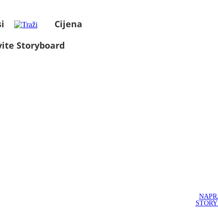
i
Cijena
ite Storyboard
NAPR
STOR