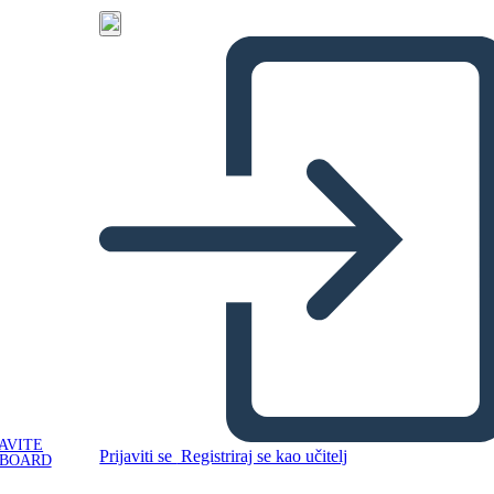
AVITE
Prijaviti se
Registriraj se kao učitelj
YBOARD