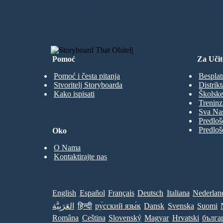
IZRADITI MOJU PRVU PLOČU SC
Pomoć
Za Učit
Pomoć i česta pitanja
Besplat
Stvoritelj Storyboarda
Distrikt
Kako ispisati
Školske
Treninz
Sva Nas
Predloš
Predloš
Oko
O Nama
Kontaktirajte nas
English
Español
Français
Deutsch
Italiana
Nederlan
العَرَبِيَّة
हिन्दी
ру́сский язы́к
Dansk
Svenska
Suomi
Româna
Ceština
Slovenský
Magyar
Hrvatski
бълга