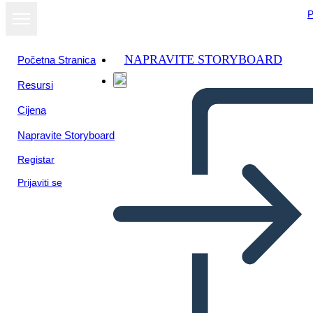
P
NAPRAVITE STORYBOARD
Početna Stranica
Resursi
Prikaži kao
Cijena
dijaprojekciju
Napravite Storyboard
Registar
Prijaviti se
hiatorieta renacimiento