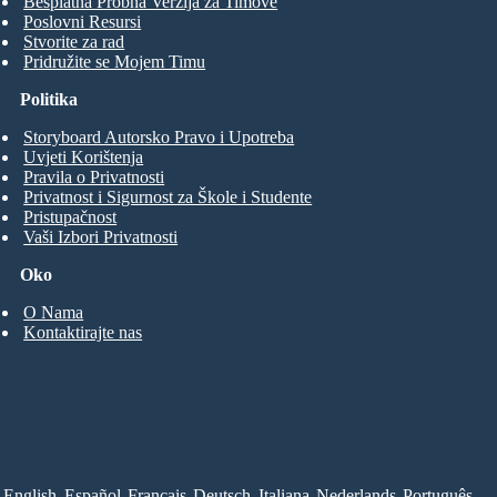
Besplatna Probna Verzija za Timove
Poslovni Resursi
Stvorite za rad
Pridružite se Mojem Timu
Politika
Storyboard Autorsko Pravo i Upotreba
Uvjeti Korištenja
Pravila o Privatnosti
Privatnost i Sigurnost za Škole i Studente
Pristupačnost
Vaši Izbori Privatnosti
Oko
O Nama
Kontaktirajte nas
English
Español
Français
Deutsch
Italiana
Nederlands
Português