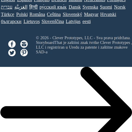
עברית
العَرَبِيَّة
हिन्दी
ру́сский язы́к
Dansk
Svenska
Suomi
Norsk
Türkçe
Polski
Româna
Ceština
Slovenský
Magyar
Hrvatski
български
Lietuvos
Slovenščina
Latvijas
eesti
© 2026 - Clever Prototypes, LLC - Sva prava pridržana.
StoryboardThat je zaštitni znak tvrtke
Clever Prototypes 
LLC
i registriran u Uredu za patente i zaštitne znakove
SAD-a