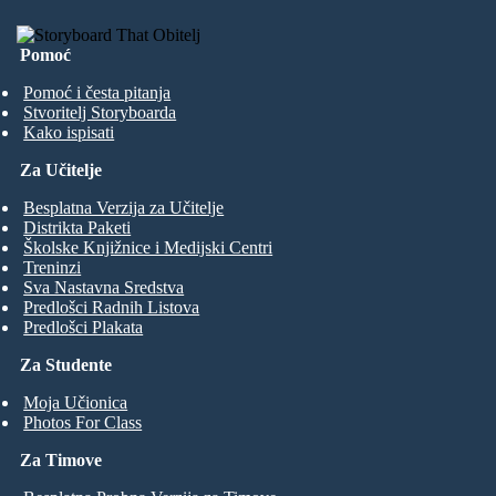
Pomoć
Pomoć i česta pitanja
Stvoritelj Storyboarda
Kako ispisati
Za Učitelje
Besplatna Verzija za Učitelje
Distrikta Paketi
Školske Knjižnice i Medijski Centri
Treninzi
Sva Nastavna Sredstva
Predlošci Radnih Listova
Predlošci Plakata
Za Studente
Moja Učionica
Photos For Class
Za Timove