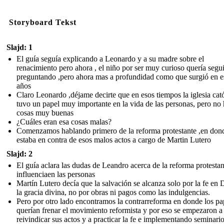
Storyboard Tekst
Slajd: 1
El guía seguía explicando a Leonardo y a su madre sobre el
renacimiento pero ahora , el niño por ser muy curioso quería segui
preguntando ,pero ahora mas a profundidad como que surgió en e
años
Claro Leonardo ,déjame decirte que en esos tiempos la iglesia cató
tuvo un papel muy importante en la vida de las personas, pero no 
cosas muy buenas
¿Cuáles eran esa cosas malas?
Comenzamos hablando primero de la reforma protestante ,en don
estaba en contra de esos malos actos a cargo de Martin Lutero
Slajd: 2
El guía aclara las dudas de Leandro acerca de la reforma protestan
influenciaen las personas
Martín Lutero decía que la salvación se alcanza solo por la fe en 
la gracia divina, no por obras ni pagos como las indulgencias.
Pero por otro lado encontramos la contrarreforma en donde los pa
querían frenar el movimiento reformista y por eso se empezaron a
reivindicar sus actos y a practicar la fe e implementando seminari