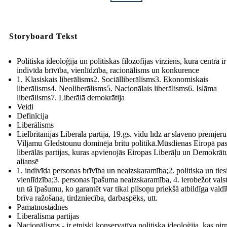
Storyboard Tekst
Politiska ideoloģija un politiskās filozofijas virziens, kura centrā ir
indivīda brīvība, vienlīdzība, racionālisms un konkurence
1. Klasiskais liberālisms2. Sociālliberālisms3. Ekonomiskais
liberālisms4. Neoliberālisms5. Nacionālais liberālisms6. Islāma
liberālisms7. Liberālā demokrātija
Veidi
Definīcija
Liberālisms
Lielbritānijas Liberālā partija, 19.gs. vidū līdz ar slaveno premjeru
Viljamu Gledstounu dominēja britu politikā.Mūsdienas Eiropā pa
liberālās partijas, kuras apvienojās Eiropas Liberāļu un Demokrāt
aliansē
1. indivīda personas brīvība un neaizskaramība;2. politiska un ties
vienlīdzība;3. personas īpašuma neaizskaramība, 4. ierobežot vals
un tā īpašumu, ko garantēt var tikai pilsoņu priekšā atbildīga valdī
brīva ražošana, tirdzniecība, darbaspēks, utt.
Pamatnostādnes
Liberālisma partijas
Nacionālisms - ir etniski konservatīva politiska ideoloģija, kas pir