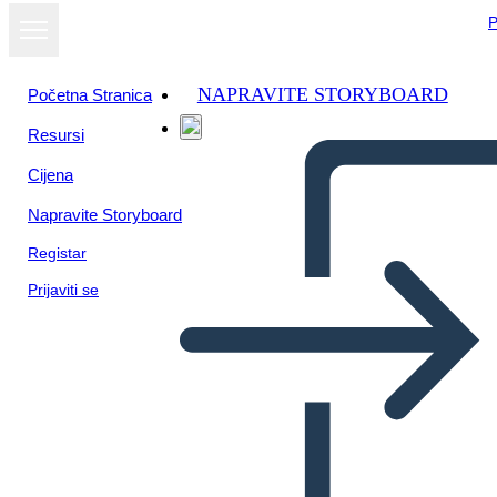
P
NAPRAVITE STORYBOARD
Početna Stranica
Resursi
Prikaži kao
Cijena
dijaprojekciju
Napravite Storyboard
Registar
Prijaviti se
Vēsture