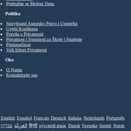
Pridružite se Mojem Timu
Politika
Storyboard Autorsko Pravo i Upotreba
Uvjeti Korištenja
Pravila o Privatnosti
Privatnost i Sigurnost za Škole i Studente
Pristupačnost
Vaši Izbori Privatnosti
Oko
O Nama
Kontaktirajte nas
English
Español
Français
Deutsch
Italiana
Nederlands
Português
עברית
العَرَبِيَّة
हिन्दी
ру́сский язы́к
Dansk
Svenska
Suomi
Norsk