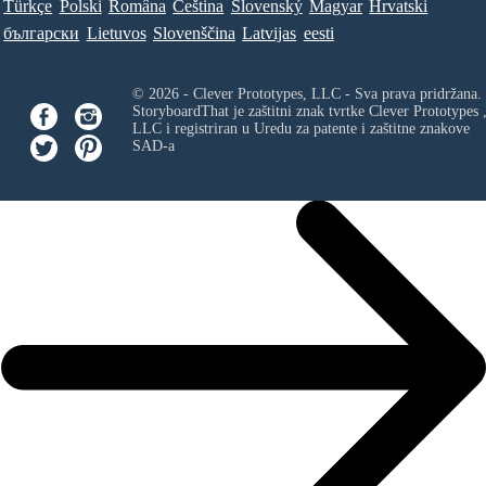
Türkçe
Polski
Româna
Ceština
Slovenský
Magyar
Hrvatski
български
Lietuvos
Slovenščina
Latvijas
eesti
© 2026 - Clever Prototypes, LLC - Sva prava pridržana.
StoryboardThat je zaštitni znak tvrtke
Clever Prototypes 
LLC
i registriran u Uredu za patente i zaštitne znakove
SAD-a