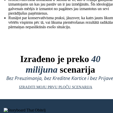
izmantojams un kas jau pastāv un ir jau izmēģināts. Šīs ideoloģija
galvenais mērķis ir izmantot no pagātnes jau izmantotus un sevi
pierādījušus paņēmienus.
Runājot par konservatīvisma praksi, jāuzsver, ka katrs jauns likum
vērtēts vispirms pēc tā, vai likuma piemērošanas rezultātā radikāla
pārmaiņas nepasliktinās esošo situāciju.
Izrađeno je preko
40
milijuna
scenarija
Bez Preuzimanja, bez Kreditne Kartice i bez Prijave
IZRADITI MOJU PRVU PLOČU SCENARIJA