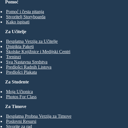
Pomoć
Pomoć i česta pitanja
Stvoritelj Storyboarda
Kako ispisati
Za Učitelje
Besplatna Verzija za Učitelje
Distrikta Paketi
Školske Knjižnice i Medijski Centri
Treninzi
Sva Nastavna Sredstva
Predlošci Radnih Listova
Predlošci Plakata
Za Studente
Moja Učionica
Photos For Class
Za Timove
Besplatna Probna Verzija za Timove
Poslovni Resursi
Stvorite za rad