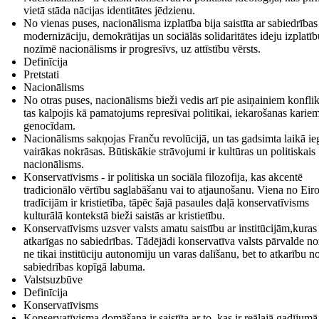
vietā stāda nācijas identitātes jēdzienu.
No vienas puses, nacionālisma izplatība bija saistīta ar sabiedrības
modernizāciju, demokrātijas un sociālās solidaritātes ideju izplatīb
nozīmē nacionālisms ir progresīvs, uz attīstību vērsts.
Definīcija
Pretstati
Nacionālisms
No otras puses, nacionālisms bieži vedis arī pie asiņainiem konfli
tas kalpojis kā pamatojums represīvai politikai, iekarošanas karie
genocīdam.
Nacionālisms sakņojas Franču revolūcijā, un tas gadsimta laikā ie
vairākas nokrāsas. Būtiskākie strāvojumi ir kultūras un politiskais
nacionālisms.
Konservatīvisms - ir politiska un sociāla filozofija, kas akcentē
tradicionālo vērtību saglabāšanu vai to atjaunošanu. Viena no Eir
tradīcijām ir kristietība, tāpēc šajā pasaules daļā konservatīvisms
kulturālā kontekstā bieži saistās ar kristietību.
Konservatīvisms uzsver valsts amatu saistību ar institūcijām,kuras 
atkarīgas no sabiedrības. Tādējādi konservatīva valsts pārvalde n
ne tikai institūciju autonomiju un varas dalīšanu, bet to atkarību n
sabiedrības kopīgā labuma.
Valstsuzbūve
Definīcija
Konservatīvisms
Konservatīvisma domāšana ir saistīta ar to, kas ir reālajā gadījumā