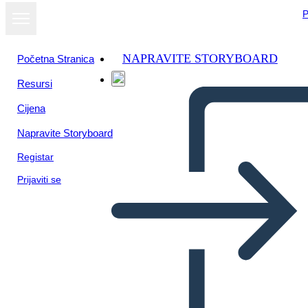
P
NAPRAVITE STORYBOARD
Početna Stranica
Resursi
Prikaži kao
Cijena
dijaprojekciju
Napravite Storyboard
Registar
Prijaviti se
Unknown Story