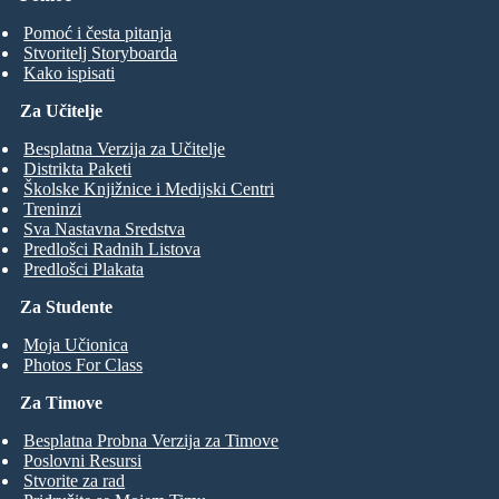
Pomoć i česta pitanja
Stvoritelj Storyboarda
Kako ispisati
Za Učitelje
Besplatna Verzija za Učitelje
Distrikta Paketi
Školske Knjižnice i Medijski Centri
Treninzi
Sva Nastavna Sredstva
Predlošci Radnih Listova
Predlošci Plakata
Za Studente
Moja Učionica
Photos For Class
Za Timove
Besplatna Probna Verzija za Timove
Poslovni Resursi
Stvorite za rad