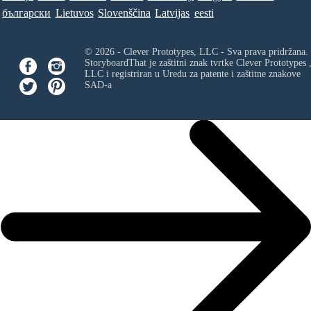
български
Lietuvos
Slovenščina
Latvijas
eesti
© 2026 - Clever Prototypes, LLC - Sva prava pridržana.
StoryboardThat je zaštitni znak tvrtke
Clever Prototypes 
LLC
i registriran u Uredu za patente i zaštitne znakove
SAD-a