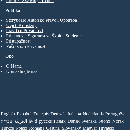
Pridružite se Mojem Timu
Politika
Storyboard Autorsko Pravo i Upotreba
Uvjeti Korištenja
Pravila o Privatnosti
Privatnost i Sigurnost za Škole i Studente
Pristupačnost
Vaši Izbori Privatnosti
Oko
O Nama
Kontaktirajte nas
English
Español
Français
Deutsch
Italiana
Nederlands
Português
עברית
العَرَبِيَّة
हिन्दी
ру́сский язы́к
Dansk
Svenska
Suomi
Norsk
Türkçe
Polski
Româna
Ceština
Slovenský
Magyar
Hrvatski