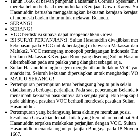
Tahun 1666, di bawah pimpinan Laksamana Cornelis Speelman, t
mereka belum berhasil menundukkan Kerajaan Gowa. Karena Su
Hasanuddin berusaha menggabungkan kekuatan kerajaan-kerajaan
di Indonesia bagian timur untuk melawan Belanda.
SERANG!
SERANG!
VOC berdiskusi supaya dapat mengendalikan Gowa
ISI SURAT PERJANJIAN:1. Sultan Hasanuddin diwajibkan me
kebebasan pada VOC untuk berdagang di kawasan Makassar dan
Maluku2. VOC memegang monopoli perdagangan Indonesia Tim
terutama Makassar.3.Kerajaan Bone yang diserang Sultan Hasanu
dikembalikan pada aru palaka yang diangkat sebagai raja.
Sultan Hasanuddin ingin segera menghentikan tindakan VOC ya
anarkis itu. Seluruh kekuatan dipersiapkan untuk menghadapi V
MAJUU,SERANGG!
Pertempuran-pertempuran terus berlangsung begitu pula selalu
diadakannya berbagai perjanjian. Pada saat peperangan Belanda t
menambah kekuatan pasukannya dan senjata yang lebih lengkap 
pada akhirnya pasukan VOC berhasil mendesak pasukan Sultan
Hasanuddin.
Pertempuran yang berlangsung lama akhirnya membuat posisi
kesultanan Gowa kian lemah. Inilah yang kemudian membuat Sul
Hasanuddin terpaksa melakukan perjanjian dengan VOC. Sultan
Hasanuddin menandatangani perjanjian Bongaya pada 18 Novem
1667.