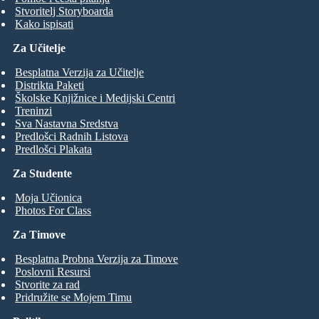
Stvoritelj Storyboarda
Kako ispisati
Za Učitelje
Besplatna Verzija za Učitelje
Distrikta Paketi
Školske Knjižnice i Medijski Centri
Treninzi
Sva Nastavna Sredstva
Predlošci Radnih Listova
Predlošci Plakata
Za Studente
Moja Učionica
Photos For Class
Za Timove
Besplatna Probna Verzija za Timove
Poslovni Resursi
Stvorite za rad
Pridružite se Mojem Timu