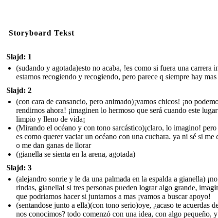
Storyboard Tekst
Slajd: 1
(sudando y agotada)esto no acaba, !es como si fuera una carrera in
estamos recogiendo y recogiendo, pero parece q siempre hay mas
Slajd: 2
(con cara de cansancio, pero animado)¡vamos chicos! ¡no podem
rendirnos ahora! ¡imaginen lo hermoso que será cuando este lugar
limpio y lleno de vida¡
(Mirando el océano y con tono sarcástico)¡claro, lo imagino! pero
es como querer vaciar un océano con una cuchara. ya ni sé si me d
o me dan ganas de llorar
(gianella se sienta en la arena, agotada)
Slajd: 3
(alejandro sonrie y le da una palmada en la espalda a gianella) ¡no
rindas, gianella! si tres personas pueden lograr algo grande, imagi
que podriamos hacer si juntamos a mas ¡vamos a buscar apoyo!
(sentandose junto a ella)(con tono serio)oye, ¿acaso te acuerdas 
nos conocimos? todo comenzó con una idea, con algo pequeño, y