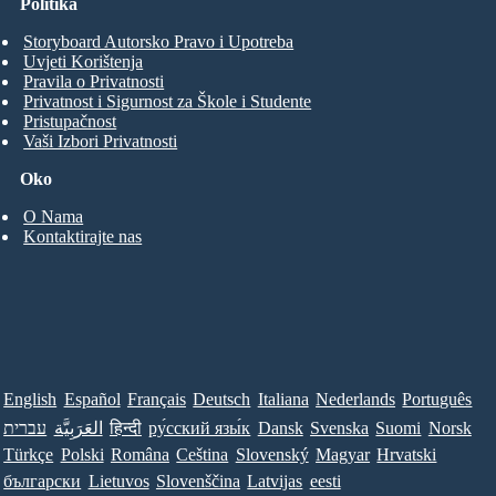
Politika
Storyboard Autorsko Pravo i Upotreba
Uvjeti Korištenja
Pravila o Privatnosti
Privatnost i Sigurnost za Škole i Studente
Pristupačnost
Vaši Izbori Privatnosti
Oko
O Nama
Kontaktirajte nas
English
Español
Français
Deutsch
Italiana
Nederlands
Português
עברית
العَرَبِيَّة
हिन्दी
ру́сский язы́к
Dansk
Svenska
Suomi
Norsk
Türkçe
Polski
Româna
Ceština
Slovenský
Magyar
Hrvatski
български
Lietuvos
Slovenščina
Latvijas
eesti