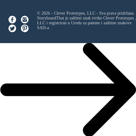
© 2026 - Clever Prototypes, LLC - Sva prava pridržana.
StoryboardThat je zaštitni znak tvrtke
Clever Prototypes 
LLC
i registriran u Uredu za patente i zaštitne znakove
SAD-a