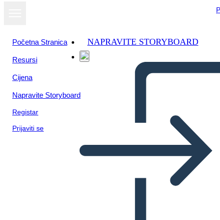
P
NAPRAVITE STORYBOARD
Početna Stranica
Resursi
Prikaži kao
Cijena
dijaprojekciju
Napravite Storyboard
Registar
Prijaviti se
contaminacion de plasticos en
los oceanos