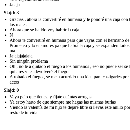
Jajaja
Slajd: 3
Gracias , ahora la convertiré en humana y le pondré una caja con 
los males
Ahora que se ha ido voy habrír la caja
N
Ahora te convertiré en humana para que vayas con el hermano de
Prometeo y lo enamores pa que habrá la caja y se expanden todos
ma
Jajajajajajaja
Sin ningún problema
Oh , no le a quitado el fuego a los humanos , eso no puede ser se 
quitares y les devolveré el fuego
A robado el fuego , se me a acurrido una idea para castigarles por
actos
Slajd: 0
Vaya pelo que tienes, y fíjate cuántas arrugas
Ya estoy harto de que siempre me hagas las mismas burlas
Viendo la valentía de mi hijo te dejaré libre si llevas este anillo por
resto de tu vida