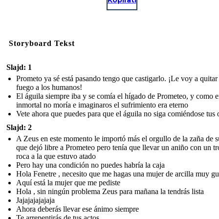
Storyboard Tekst
Slajd: 1
Prometo ya sé está pasando tengo que castigarlo. ¡Le voy a quitar 
fuego a los humanos!
El águila siempre iba y se comía el hígado de Prometeo, y como e
inmortal no moría e imaginaros el sufrimiento era eterno
Vete ahora que puedes para que el águila no siga comiéndose tus 
Slajd: 2
A Zeus en este momento le importó más el orgullo de la zaña de s
que dejó libre a Prometeo pero tenía que llevar un aniño con un t
roca a la que estuvo atado
Pero hay una condición no puedes habría la caja
Hola Fenetre , necesito que me hagas una mujer de arcilla muy g
Aquí está la mujer que me pediste
Hola , sin ningún problema Zeus para mañana la tendrás lista
Jajajajajajaja
Ahora deberás llevar ese ánimo siempre
Te arrepentirás de tus actos