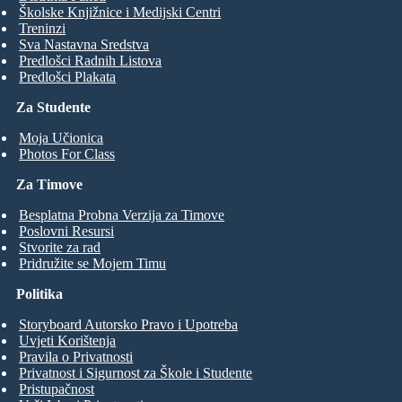
Školske Knjižnice i Medijski Centri
Treninzi
Sva Nastavna Sredstva
Predlošci Radnih Listova
Predlošci Plakata
Za Studente
Moja Učionica
Photos For Class
Za Timove
Besplatna Probna Verzija za Timove
Poslovni Resursi
Stvorite za rad
Pridružite se Mojem Timu
Politika
Storyboard Autorsko Pravo i Upotreba
Uvjeti Korištenja
Pravila o Privatnosti
Privatnost i Sigurnost za Škole i Studente
Pristupačnost