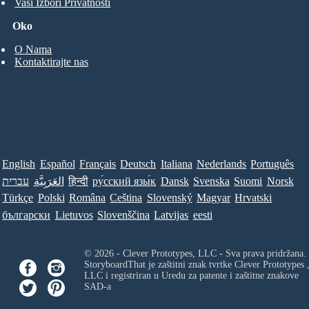
Vaši Izbori Privatnosti
Oko
O Nama
Kontaktirajte nas
English
Español
Français
Deutsch
Italiana
Nederlands
Português
עברית
العَرَبِيَّة
हिन्दी
ру́сский язы́к
Dansk
Svenska
Suomi
Norsk
Türkçe
Polski
Româna
Ceština
Slovenský
Magyar
Hrvatski
български
Lietuvos
Slovenščina
Latvijas
eesti
© 2026 - Clever Prototypes, LLC - Sva prava pridržana.
StoryboardThat je zaštitni znak tvrtke
Clever Prototypes 
LLC
i registriran u Uredu za patente i zaštitne znakove
SAD-a