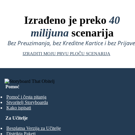
Izrađeno je preko
40
milijuna
scenarija
Bez Preuzimanja, bez Kreditne Kartice i bez Prijave
IZRADITI MOJU PRVU PLOČU SCENARIJA
Pomoć
Pomoć i česta pitanja
Stvoritelj Storyboarda
Kako ispisati
Za Učitelje
Besplatna Verzija za Učitelje
Distrikta Paketi