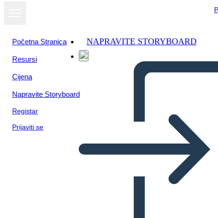
P
NAPRAVITE STORYBOARD
Početna Stranica
Resursi
Prikaži kao
Cijena
dijaprojekciju
Napravite Storyboard
Registar
Prijaviti se
El mito de Prometeo y la caja