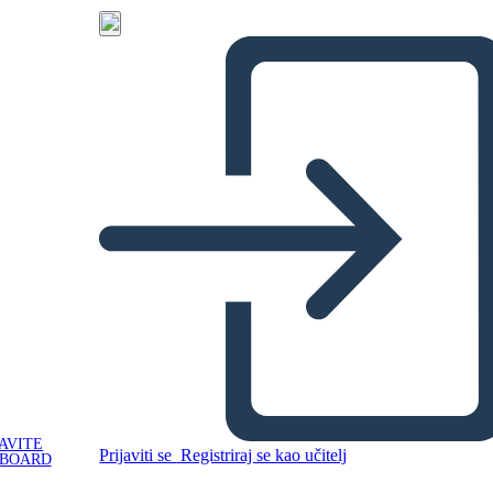
AVITE
Prijaviti se
Registriraj se kao učitelj
YBOARD