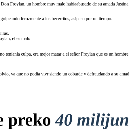
mo Don Froylan, un hombre muy malo habíaabusado de su amada Justina
golpeando ferozmente a los becerritos, asípaso por un tiempo.
iras.
oylan, el es malo
a no volvio, ya que
 no teníanla culpa, era mejor matar a el señor Froylan que es un hombre
dando a su amada,
e fue y ahora de
Warma Kuyay.
lvio, ya que no podia vivr siendo un cobarde y defraudando a su amada,
e preko
40 miliju