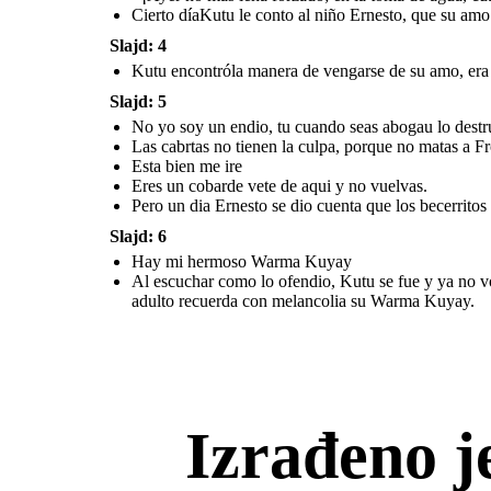
matas a Froylan, el es malo
Cierto díaKutu le conto al niño Ernesto, que su a
-¡Ayer no más leha
forzado; en la toma
Esta bien me ire
Eres un cobarde
de agua, cuando
vete de aqui y no
Slajd: 4
fue a bañarse
vuelvas.
con los niños!
Kutu encontróla manera de vengarse de su amo, era 
Slajd: 5
No yo soy un endio, tu cuando seas abogau lo destru
Las cabrtas no tienen la culpa, porque no matas a Fr
Esta bien me ire
Eres un cobarde vete de aqui y no vuelvas.
Cierto díaKutu le conto al niño Ernesto, que su amo Don
Al escuchar como lo ofendio, Kutu se fue y y
Pero un dia Ernesto se dio cuenta que los becerritos
Froylan, un hombre muy malo habíaabusado de su amada
no podia vivr siendo un cobarde y defrau
Pero un dia Ernesto se dio cuenta que los becerritos no teníanla culpa,
Justina.
era mejor matar a el señor Froylan que es un hombre malo
.
Ernesto vivio al lado de Justina, luego s
adulto recuerda con melancolia su 
Slajd: 6
Hay mi hermoso Warma Kuyay
Al escuchar como lo ofendio, Kutu se fue y ya no vo
adulto recuerda con melancolia su Warma Kuyay.
Hay mi hermoso Warma
Kuyay
Izrađeno j