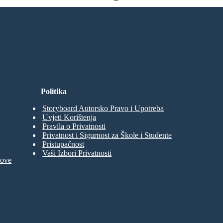
bez Prijave!
Politika
Storyboard Autorsko Pravo i Upotreba
Uvjeti Korištenja
Pravila o Privatnosti
Privatnost i Sigurnost za Škole i Studente
Pristupačnost
Vaši Izbori Privatnosti
move