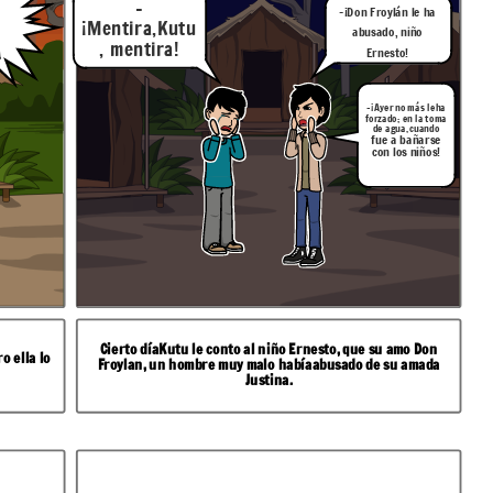
-
-¡Don Froylán le ha
¡Mentira,Kutu
abusado, niño
, mentira!
Ernesto!
!
-¡Ayer no más leha
forzado; en la toma
de agua, cuando
fue a bañarse
con los niños!
Cierto díaKutu le conto al niño Ernesto, que su amo Don
o ella lo
Froylan, un hombre muy malo habíaabusado de su amada
Justina.