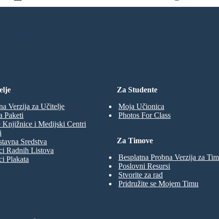
anja, bez Kreditne Kartice i 
ENARIJA
elje
Za Studente
na Verzija za Učitelje
Moja Učionica
a Paketi
Photos For Class
 Knjižnice i Medijski Centri
i
Za Timove
tavna Sredstva
ci Radnih Listova
Besplatna Probna Verzija za Ti
ci Plakata
Poslovni Resursi
Stvorite za rad
Pridružite se Mojem Timu