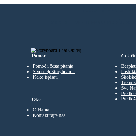
Bez Preuzim
IZRADITI MOJU PRVU PLOČU SC
Al escuchar como lo ofendio, Kutu se fue y ya no volvio, ya que
no podia vivr siendo un cobarde y defraudando a su amada,
Ernesto vivio al lado de Justina, luego se fue y ahora de
adulto recuerda con melancolia su Warma Kuyay.
Pomoć
Za Učit
Pomoć i česta pitanja
Besplat
Stvoritelj Storyboarda
Distrikt
Kako ispisati
Školske
Treninz
Sva Nas
Predloš
Predloš
Oko
O Nama
Kontaktirajte nas