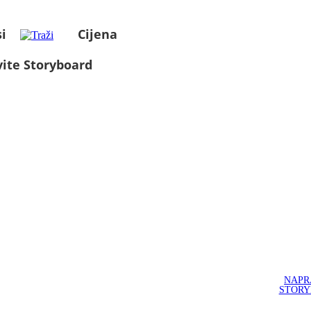
i
Cijena
ite Storyboard
NAPR
STOR