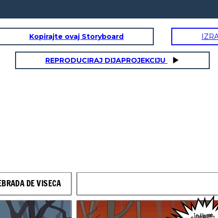
Kopirajte ovaj Storyboard
IZR
REPRODUCIRAJ DIJAPROJEKCIJU
¡
Déjame,
-
-¡Don Froylán le ha
ño, anda
¡Mentira,Kutu
abusado, niño
onde tus
, mentira!
Ernesto!
eñoritas!
EBRADA DE VISECA
-¡Ayer no más leha
forzado; en la toma
de agua, cuando
fue a bañarse
con los niños!
-¡
Déjame,