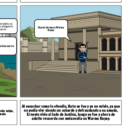
un endio, tu
s abogau lo
Hay mi hermoso Warma
uiras.
Kuyay
a bien me ire
Al escuchar como lo ofendio, Kutu se fue y ya no volvio, ya que
no podia vivr siendo un cobarde y defraudando a su amada,
anla culpa,
 malo
.
Ernesto vivio al lado de Justina, luego se fue y ahora de
adulto recuerda con melancolia su Warma Kuyay.