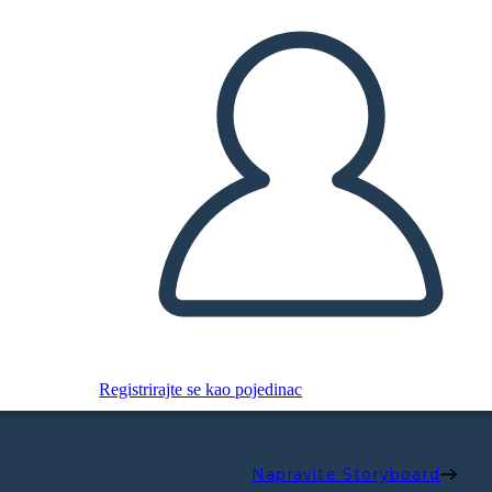
Registrirajte se kao pojedinac
Napravite Storyboard