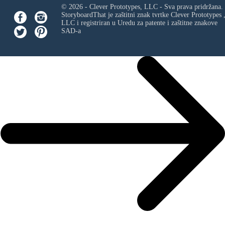
© 2026 - Clever Prototypes, LLC - Sva prava pridržana.
StoryboardThat je zaštitni znak tvrtke
Clever Prototypes 
LLC
i registriran u Uredu za patente i zaštitne znakove
SAD-a