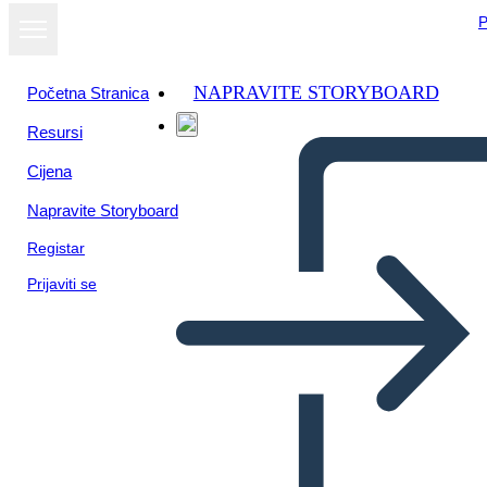
P
NAPRAVITE STORYBOARD
Početna Stranica
Resursi
Prikaži kao
Cijena
dijaprojekciju
Napravite Storyboard
Registar
Prijaviti se
Untitled Storyboard