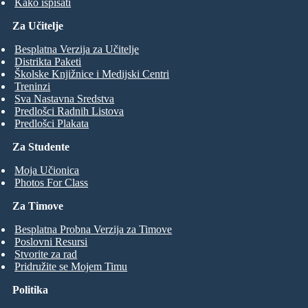
Kako ispisati
Za Učitelje
Besplatna Verzija za Učitelje
Distrikta Paketi
Školske Knjižnice i Medijski Centri
Treninzi
Sva Nastavna Sredstva
Predlošci Radnih Listova
Predlošci Plakata
Za Studente
Moja Učionica
Photos For Class
Za Timove
Besplatna Probna Verzija za Timove
Poslovni Resursi
Stvorite za rad
Pridružite se Mojem Timu
Politika