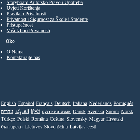
Storyboard Autorsko Pravo i Upotreba
Uvjeti Korištenja
Pravila o Privatnosti
Privatnost i Sigurnost za Škole i Studente
Pristupačnost
Vaši Izbori Privatnosti
Oko
O Nama
Kontaktirajte nas
English
Español
Français
Deutsch
Italiana
Nederlands
Português
עברית
العَرَبِيَّة
हिन्दी
ру́сский язы́к
Dansk
Svenska
Suomi
Norsk
Türkçe
Polski
Româna
Ceština
Slovenský
Magyar
Hrvatski
български
Lietuvos
Slovenščina
Latvijas
eesti