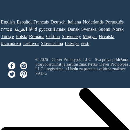
English
Español
Français
Deutsch
Italiana
Nederlands
Português
עברית
العَرَبِيَّة
हिन्दी
ру́сский язы́к
Dansk
Svenska
Suomi
Norsk
Türkçe
Polski
Româna
Ceština
Slovenský
Magyar
Hrvatski
български
Lietuvos
Slovenščina
Latvijas
eesti
© 2026 - Clever Prototypes, LLC - Sva prava pridržana.
StoryboardThat je zaštitni znak tvrtke
Clever Prototypes 
LLC
i registriran u Uredu za patente i zaštitne znakove
SAD-a