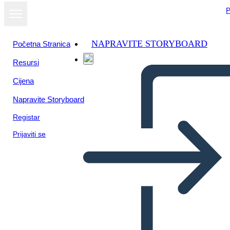
P
NAPRAVITE STORYBOARD
Početna Stranica
Resursi
Prikaži kao
Cijena
dijaprojekciju
Napravite Storyboard
Registar
Prijaviti se
Untitled Storyboard