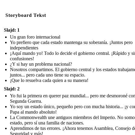
Storyboard Tekst
Slajd: 1
Un gran foro internacional
Yo prefiero que cada estado mantenga su soberanía. ¡Juntos pero
independientes
¡Aquí mando yo! Todo lo decide el gobierno central. ¡Rápido y si
confusiones!
¿Y si hay un problema nacional?
Nosotros compartimos. El gobierno central y los estados trabajam
juntos... pero cada uno tiene su espacio.
¡Que lo resuelva cada quien a su manera!
Slajd: 2
Yo fui la primera en querer paz mundial... pero me desmoroné con
Segunda Guerra.
Yo soy un estado único, pequeño pero con mucha historia... ¡y co
Papa al mando absoluto!
La Commonwealth une antiguos miembros del Imperio. No somo
estado, pero sí una familia de naciones.
Aprendimos de tus errores. ¡Ahora tenemos Asamblea, Consejo d
Seguridad y más!