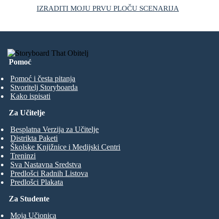
IZRADITI MOJU PRVU PLOČU SCENARIJA
Pomoć
Pomoć i česta pitanja
Stvoritelj Storyboarda
Kako ispisati
Za Učitelje
Besplatna Verzija za Učitelje
Distrikta Paketi
Školske Knjižnice i Medijski Centri
Treninzi
Sva Nastavna Sredstva
Predlošci Radnih Listova
Predlošci Plakata
Za Studente
Moja Učionica