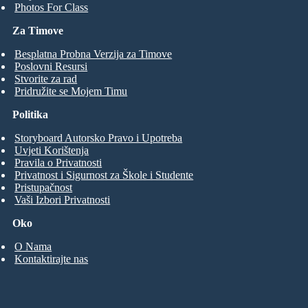
Photos For Class
Za Timove
Besplatna Probna Verzija za Timove
Poslovni Resursi
Stvorite za rad
Pridružite se Mojem Timu
Politika
Storyboard Autorsko Pravo i Upotreba
Uvjeti Korištenja
Pravila o Privatnosti
Privatnost i Sigurnost za Škole i Studente
Pristupačnost
Vaši Izbori Privatnosti
Oko
O Nama
Kontaktirajte nas