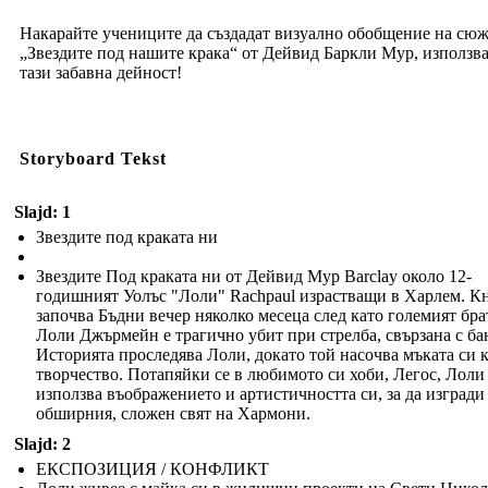
Накарайте учениците да създадат визуално обобщение на сюж
„Звездите под нашите крака“ от Дейвид Баркли Мур, използв
тази забавна дейност!
Storyboard Tekst
Slajd: 1
Звездите под краката ни
Звездите Под краката ни от Дейвид Мур Barclay около 12-
годишният Уолъс "Лоли" Rachpaul израстващи в Харлем. К
започва Бъдни вечер няколко месеца след като големият бра
Лоли Джърмейн е трагично убит при стрелба, свързана с ба
Историята проследява Лоли, докато той насочва мъката си 
творчество. Потапяйки се в любимото си хоби, Легос, Лоли
използва въображението и артистичността си, за да изгради
обширния, сложен свят на Хармони.
Slajd: 2
ЕКСПОЗИЦИЯ / КОНФЛИКТ