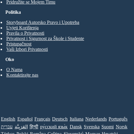
Pridružite se Mojem Timu
Politika
Storyboard Autorsko Pravo i Upotreba
Uvjeti Korištenja
Pravila o Privatnosti
Privatnost i Sigurnost za Škole i Studente
Pristupačnost
Vaši Izbori Privatnosti
Oko
O Nama
Kontaktirajte nas
English
Español
Français
Deutsch
Italiana
Nederlands
Português
עברית
العَرَبِيَّة
हिन्दी
ру́сский язы́к
Dansk
Svenska
Suomi
Norsk
Türkçe
Polski
Româna
Ceština
Slovenský
Magyar
Hrvatski