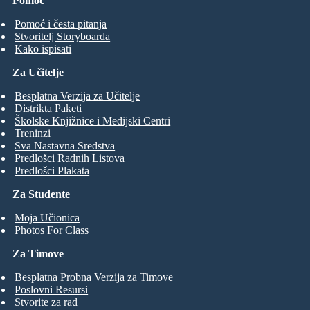
Pomoć
Pomoć i česta pitanja
Stvoritelj Storyboarda
Kako ispisati
Za Učitelje
Besplatna Verzija za Učitelje
Distrikta Paketi
Školske Knjižnice i Medijski Centri
Treninzi
Sva Nastavna Sredstva
Predlošci Radnih Listova
Predlošci Plakata
Za Studente
Moja Učionica
Photos For Class
Za Timove
Besplatna Probna Verzija za Timove
Poslovni Resursi
Stvorite za rad