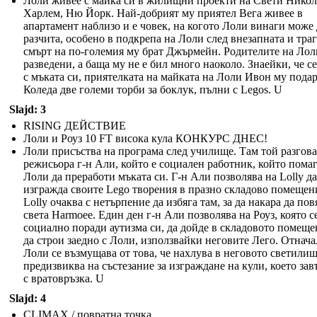
Лоли живее с майка си в жилищни проекти на Свети Никол
Харлем, Ню Йорк. Най-добрият му приятел Вега живее в
апартамент наблизо и е човек, на когото Лоли винаги може 
разчита, особено в подкрепа на Лоли след внезапната и тра
смърт на по-големия му брат Джърмейн. Родителите на Лол
разведени, а баща му не е бил много наоколо. Знаейки, че с
с мъката си, приятелката на майката на Лоли Ивон му подар
Коледа две големи торби за боклук, пълни с Legos. U
Slajd: 3
RISING ДЕЙСТВИЕ
Лоли и Роуз 10 FT висока кула КОНКУРС ДНЕС!
Лоли присъства на програма след училище. Там той разгова
режисьора г-н Али, който е социален работник, който помаг
Лоли да преработи мъката си. Г-н Али позволява на Lolly да
изгражда своите Lego творения в празно складово помещен
Lolly очаква с нетърпение да избяга там, за да накара да пов
света Harmoee. Един ден г-н Али позволява на Роуз, която с
социално поради аутизма си, да дойде в складовото помеще
да строи заедно с Лоли, използвайки неговите Лего. Отнача
Лоли се възмущава от това, че нахлува в неговото светилищ
предизвиква на състезание за изграждане на кули, което за
с вратовръзка. U
Slajd: 4
CLIMAX / повратна точка