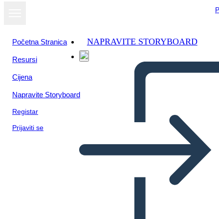
P
NAPRAVITE STORYBOARD
Početna Stranica
Resursi
Prikaži kao
Cijena
dijaprojekciju
Napravite Storyboard
Registar
Prijaviti se