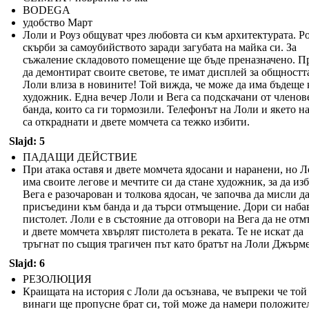
BODEGA
удобство Март
Лоли и Роуз общуват чрез любовта си към архитектурата. Р
скърби за самоубийството заради загубата на майка си. За
съжаление складовото помещение ще бъде преназначено. П
да демонтират своите светове, те имат дисплей за общностт
Лоли влиза в новините! Той вижда, че може да има бъдеще 
художник. Една вечер Лоли и Вега са подскачани от членов
банда, които са ги тормозили. Телефонът на Лоли и якето н
са откраднати и двете момчета са тежко избити.
Slajd: 5
ПАДАЩИ ДЕЙСТВИЕ
При атака оставя и двете момчета ядосани и наранени, но 
има своите легове и мечтите си да стане художник, за да изб
Вега е разочарован и толкова ядосан, че започва да мисли да
присъедини към банда и да търси отмъщение. Дори си наба
пистолет. Лоли е в състояние да отговори на Вега да не от
и двете момчета хвърлят пистолета в реката. Те не искат да
тръгнат по същия трагичен път като братът на Лоли Джърм
Slajd: 6
РЕЗОЛЮЦИЯ
Краищата на история с Лоли да осъзнава, че въпреки че той
винаги ще пропусне брат си, той може да намери положите