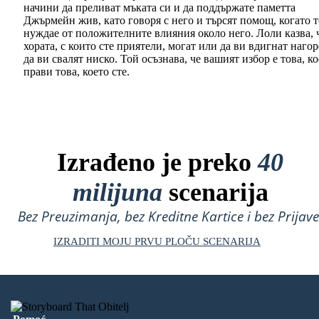
начини да преливат мъката си и да поддържате паметта
Джърмейн жив, като говоря с него и търсят помощ, когато т
нуждае от положителните влияния около него. Лоли казва, 
хората, с които сте приятели, могат или да ви вдигнат нагор
да ви свалят ниско. Той осъзнава, че вашият избор е това, к
прави това, което сте.
Izrađeno je preko
40
milijuna
scenarija
Bez Preuzimanja, bez Kreditne Kartice i bez Prijave
IZRADITI MOJU PRVU PLOČU SCENARIJA