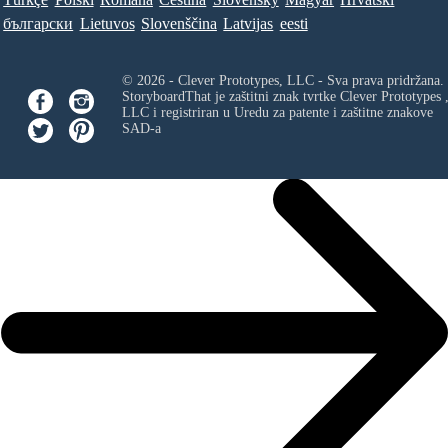
български
Lietuvos
Slovenščina
Latvijas
eesti
© 2026 - Clever Prototypes, LLC - Sva prava pridržana.
StoryboardThat je zaštitni znak tvrtke
Clever Prototypes 
LLC
i registriran u Uredu za patente i zaštitne znakove
SAD-a