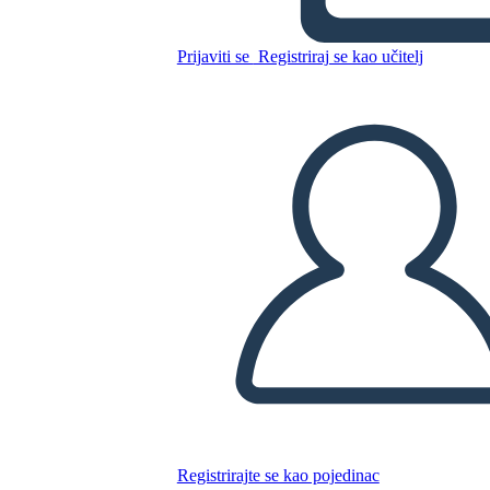
Звездите под Краката ни
Prijaviti se
Registriraj se kao učitelj
Резюме
Kopirajte ovaj Storyboard
IZRADITE PLOČU SCENARIJA
REPRODUCIRAJ DIJAPROJEKCIJU
ČITAJ MI
Registrirajte se kao pojedinac