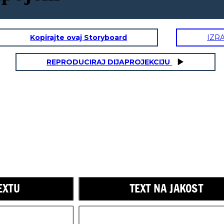
Kopirajte ovaj Storyboard
IZR
REPRODUCIRAJ DIJAPROJEKCIJU
T
TEXT DO SVĚTA
EXTU
TEXT NA JAKOST
připomíná něco
Popis toho, jak vám tento text připomíná něco