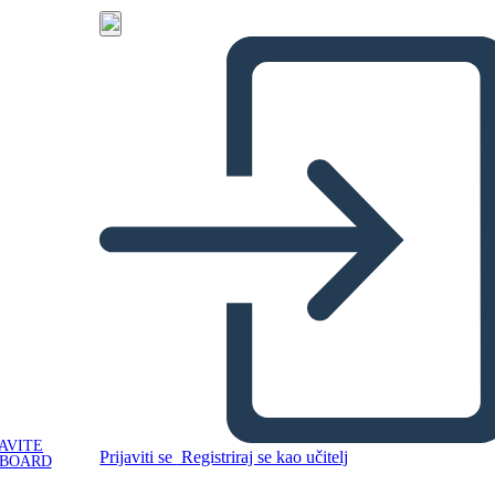
AVITE
Prijaviti se
Registriraj se kao učitelj
YBOARD