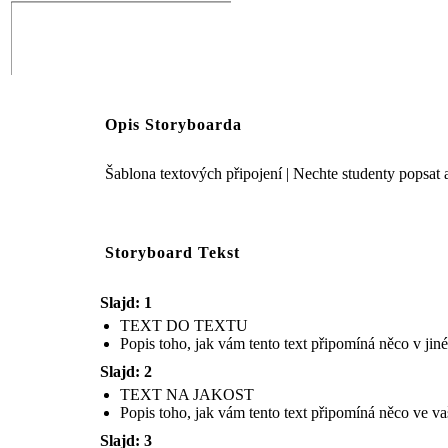
Opis Storyboarda
Šablona textových připojení | Nechte studenty popsat a
Storyboard Tekst
Popis toho, jak vám tento text připomíná něco
ve vašem světě.
Slajd: 1
TEXT DO TEXTU
Popis toho, jak vám tento text připomíná něco v jiné
Slajd: 2
TEXT NA JAKOST
Popis toho, jak vám tento text připomíná něco ve va
Slajd: 3