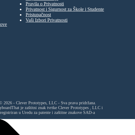
Pravila o Privatnosti
Privatnost i Sigurnost za Škole i Studente
Pristupačnost
Vaši Izbori Privatnosti
move
© 2026 - Clever Prototypes, LLC - Sva prava pridržana.
yboardThat je zaštitni znak tvrtke
Clever Prototypes , LLC
i
registriran u Uredu za patente i zaštitne znakove SAD-a