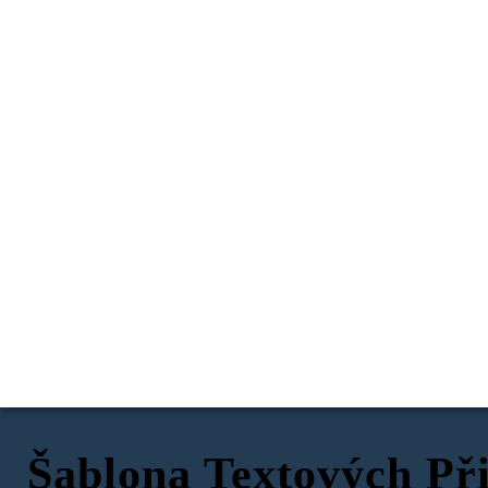
Šablona Textových Př