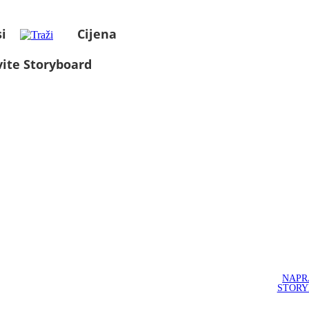
i
Cijena
ite Storyboard
NAPR
STOR