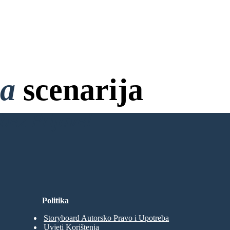
na
scenarija
bez Prijave!
Politika
Storyboard Autorsko Pravo i Upotreba
Uvjeti Korištenja