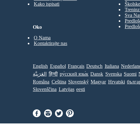
Kako ispisati
Školske
Treninz
Sva Nas
Predloš
Predloš
Oko
O Nama
Kontaktirajte nas
English
Español
Français
Deutsch
Italiana
Nederlan
العَرَبِيَّة
हिन्दी
ру́сский язы́к
Dansk
Svenska
Suomi
Româna
Ceština
Slovenský
Magyar
Hrvatski
бълга
Slovenščina
Latvijas
eesti