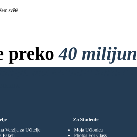
šem světě.
e preko
40 miliju
anja, bez Kreditne Kartice i 
ENARIJA
elje
Za Studente
na Verzija za Učitelje
Moja Učionica
a Paketi
Photos For Class