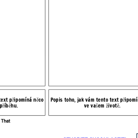
ve vašem světě.
text připomíná něco
Popis toho, jak vám tento text připom
 příběhu.
ve vašem životě.
připomíná něco
 That