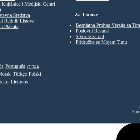
 Knjižnice i Medijski Centri
i
Za Timove
tavna Sredstva
ci Radnih Listova
Besplatna Probna Verzija za Ti
ci Plakata
Poslovni Resursi
Stvorite za rad
Pridružite se Mojem Timu
ds
Português
עברית
Norsk
Türkçe
Polski
рски
Lietuvos
Stor