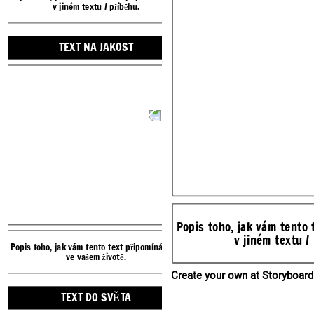
v jiném textu / příběhu.
ve vašem životě.
Create your own at Storyboard That
TEXT NA JAKOST
TEXT DO SVĚTA
Popis toho, jak vám tento 
v jiném textu /
Popis toho, jak vám tento text připomíná něco
Popis toho, jak vám tento text 
ve vašem životě.
ve vašem světě.
Create your own at Storyboard
TEXT DO SVĚTA