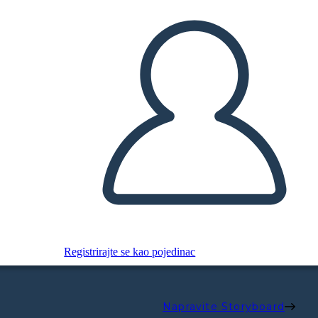
Registrirajte se kao pojedinac
Napravite Storyboard