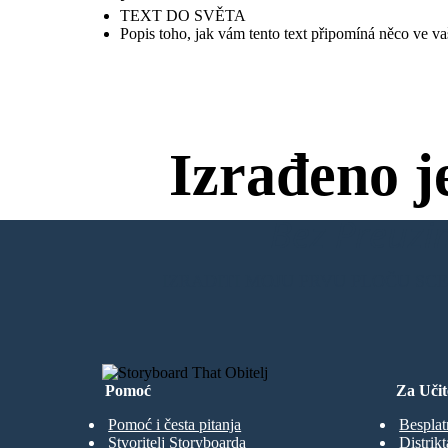
TEXT DO SVĚTA
Popis toho, jak vám tento text připomíná něco ve va
Izrađeno j
Bez Preuzim
IZRADITI MOJU PRVU PLOČU SC
Pomoć
Za Učit
Pomoć i česta pitanja
Besplat
Stvoritelj Storyboarda
Distrikt