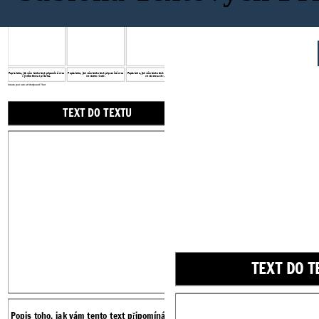
TEXT DO TEXTU
TEXT NA JAKOST
TEXT DO SVĚTA
Popis toho, jak vám tento text připomíná něco
Popis toho, jak vám tento text připomíná něco
Popis toho, jak vám tento text připomíná něco
v jiném textu / příběhu.
ve vašem životě.
ve vašem světě.
Create your own at Storyboard That
TEXT DO TEXTU
TEXT NA JAKOS
TEXT DO T
Popis toho, jak vám tento text připomíná něco
Popis toho, jak vám tento text 