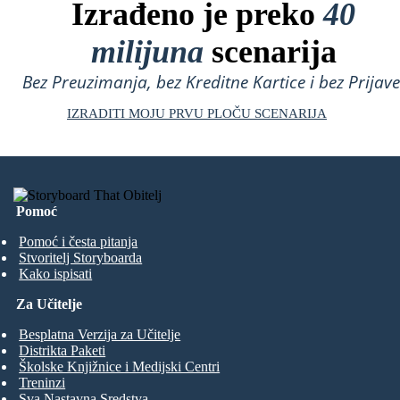
Izrađeno je preko
40
milijuna
scenarija
Bez Preuzimanja, bez Kreditne Kartice i bez Prijave
IZRADITI MOJU PRVU PLOČU SCENARIJA
Pomoć
Pomoć i česta pitanja
Stvoritelj Storyboarda
Kako ispisati
Za Učitelje
Besplatna Verzija za Učitelje
Distrikta Paketi
Školske Knjižnice i Medijski Centri
Treninzi
Sva Nastavna Sredstva