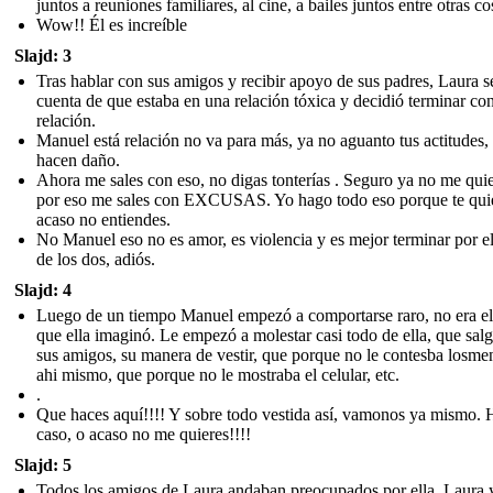
juntos a reuniones familiares, al cine, a bailes juntos entre otras co
Wow!! Él es increíble
Slajd: 3
Tras hablar con sus amigos y recibir apoyo de sus padres, Laura s
cuenta de que estaba en una relación tóxica y decidió terminar co
relación.
Manuel está relación no va para más, ya no aguanto tus actitudes,
hacen daño.
Ahora me sales con eso, no digas tonterías . Seguro ya no me qui
por eso me sales con EXCUSAS. Yo hago todo eso porque te qui
acaso no entiendes.
No Manuel eso no es amor, es violencia y es mejor terminar por e
de los dos, adiós.
Slajd: 4
Luego de un tiempo Manuel empezó a comportarse raro, no era el
que ella imaginó. Le empezó a molestar casi todo de ella, que sal
sus amigos, su manera de vestir, que porque no le contesba losme
ahi mismo, que porque no le mostraba el celular, etc.
.
Que haces aquí!!!! Y sobre todo vestida así, vamonos ya mismo.
caso, o acaso no me quieres!!!!
Slajd: 5
Todos los amigos de Laura andaban preocupados por ella, Laura 