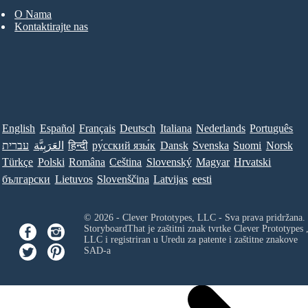
O Nama
Kontaktirajte nas
English
Español
Français
Deutsch
Italiana
Nederlands
Português
עברית
العَرَبِيَّة
हिन्दी
ру́сский язы́к
Dansk
Svenska
Suomi
Norsk
Türkçe
Polski
Româna
Ceština
Slovenský
Magyar
Hrvatski
български
Lietuvos
Slovenščina
Latvijas
eesti
© 2026 - Clever Prototypes, LLC - Sva prava pridržana.
StoryboardThat je zaštitni znak tvrtke
Clever Prototypes 
LLC
i registriran u Uredu za patente i zaštitne znakove
SAD-a