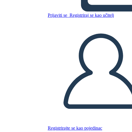
Relación tóxica
Prijaviti se
Registriraj se kao učitelj
Kopirajte ovaj Storyboard
IZRADITE PLOČU SCENARIJA
REPRODUCIRAJ DIJAPROJEKCIJU
ČITAJ MI
Registrirajte se kao pojedinac