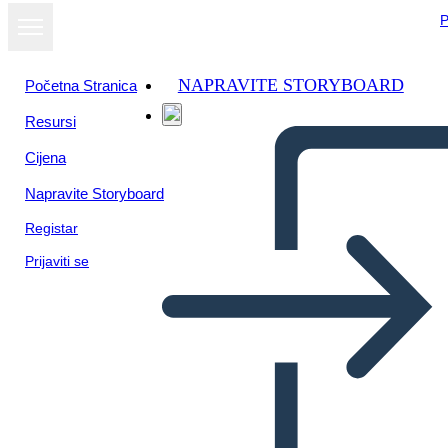
P
NAPRAVITE STORYBOARD
Početna Stranica
Resursi
Prikaži kao
Cijena
dijaprojekciju
Napravite Storyboard
Registar
Prijaviti se