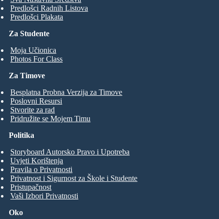
Predlošci Radnih Listova
Predlošci Plakata
Za Studente
Moja Učionica
Photos For Class
Za Timove
Besplatna Probna Verzija za Timove
Poslovni Resursi
Stvorite za rad
Pridružite se Mojem Timu
Politika
Storyboard Autorsko Pravo i Upotreba
Uvjeti Korištenja
Pravila o Privatnosti
Privatnost i Sigurnost za Škole i Studente
Pristupačnost
Vaši Izbori Privatnosti
Oko