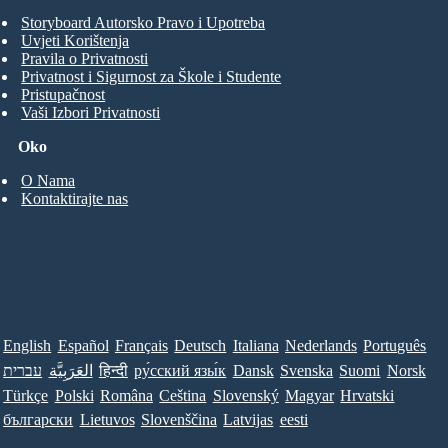
Storyboard Autorsko Pravo i Upotreba
Uvjeti Korištenja
Pravila o Privatnosti
Privatnost i Sigurnost za Škole i Studente
Pristupačnost
Vaši Izbori Privatnosti
Oko
O Nama
Kontaktirajte nas
English
Español
Français
Deutsch
Italiana
Nederlands
Português
עברית
العَرَبِيَّة
हिन्दी
ру́сский язы́к
Dansk
Svenska
Suomi
Norsk
Türkçe
Polski
Româna
Ceština
Slovenský
Magyar
Hrvatski
български
Lietuvos
Slovenščina
Latvijas
eesti