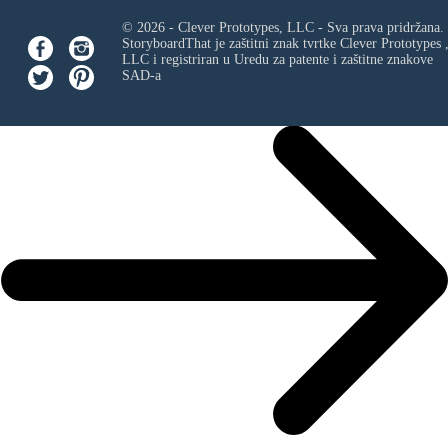
© 2026 - Clever Prototypes, LLC - Sva prava pridržana.
StoryboardThat je zaštitni znak tvrtke
Clever Prototypes 
LLC
i registriran u Uredu za patente i zaštitne znakove
SAD-a