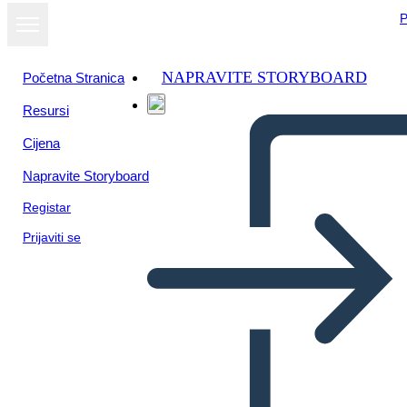
P
NAPRAVITE STORYBOARD
Početna Stranica
Resursi
Cijena
Napravite Storyboard
Registar
Prijaviti se
Blank Cell med afsnit