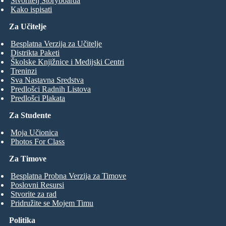
Stvoritelj Storyboarda
Kako ispisati
Za Učitelje
Besplatna Verzija za Učitelje
Distrikta Paketi
Školske Knjižnice i Medijski Centri
Treninzi
Sva Nastavna Sredstva
Predlošci Radnih Listova
Predlošci Plakata
Za Studente
Moja Učionica
Photos For Class
Za Timove
Besplatna Probna Verzija za Timove
Poslovni Resursi
Stvorite za rad
Pridružite se Mojem Timu
Politika