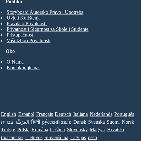
Politika
Storyboard Autorsko Pravo i Upotreba
Uvjeti Korištenja
Pravila o Privatnosti
Privatnost i Sigurnost za Škole i Studente
Pristupačnost
Vaši Izbori Privatnosti
Oko
O Nama
Kontaktirajte nas
English
Español
Français
Deutsch
Italiana
Nederlands
Português
עברית
العَرَبِيَّة
हिन्दी
ру́сский язы́к
Dansk
Svenska
Suomi
Norsk
Türkçe
Polski
Româna
Ceština
Slovenský
Magyar
Hrvatski
български
Lietuvos
Slovenščina
Latvijas
eesti