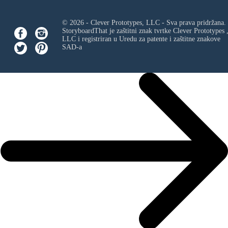
© 2026 - Clever Prototypes, LLC - Sva prava pridržana.
StoryboardThat je zaštitni znak tvrtke
Clever Prototypes 
LLC
i registriran u Uredu za patente i zaštitne znakove
SAD-a