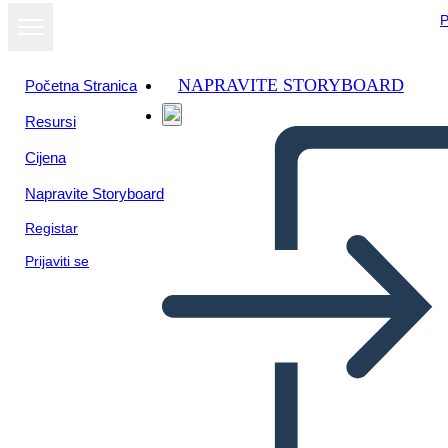
P
NAPRAVITE STORYBOARD
Početna Stranica
Resursi
Cijena
Napravite Storyboard
Registar
Prijaviti se
Ursache und Wirkung in Plot
- Vorlage