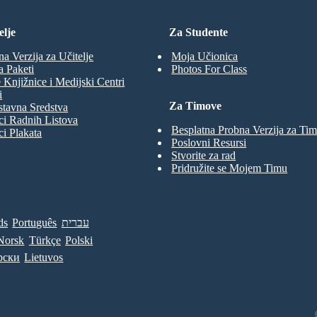
elje
Za Studente
na Verzija za Učitelje
Moja Učionica
a Paketi
Photos For Class
 Knjižnice i Medijski Centri
i
Za Timove
tavna Sredstva
ci Radnih Listova
Besplatna Probna Verzija za Ti
ci Plakata
Poslovni Resursi
Stvorite za rad
Pridružite se Mojem Timu
ds
Português
עברית
Norsk
Türkçe
Polski
рски
Lietuvos