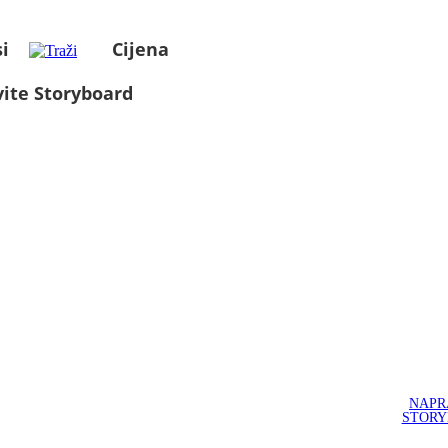
i
Cijena
ite Storyboard
NAPR
STOR