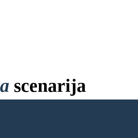
na
scenarija
bez Prijave!