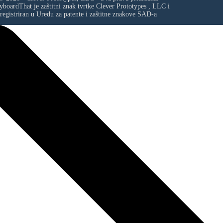
yboardThat je zaštitni znak tvrtke
Clever Prototypes , LLC
i
registriran u Uredu za patente i zaštitne znakove SAD-a