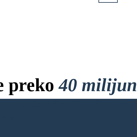
e preko
40 miliju
anja, bez Kreditne Kartice i 
ENARIJA