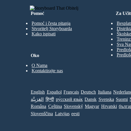
Pomoć
Za Učit
Pomoć i česta pitanja
Besplat
Stvoritelj Storyboarda
Distrikt
Kako ispisati
Školske
Treninz
Sva Nas
Predloš
Predloš
Oko
O Nama
Kontaktirajte nas
English
Español
Français
Deutsch
Italiana
Nederlan
العَرَبِيَّة
हिन्दी
ру́сский язы́к
Dansk
Svenska
Suomi
Româna
Ceština
Slovenský
Magyar
Hrvatski
бълга
Slovenščina
Latvijas
eesti