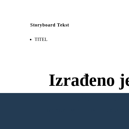
Storyboard Tekst
TITEL
Izrađeno j
Bez Preuzim
IZRADITI MOJU PRVU PLOČU SC