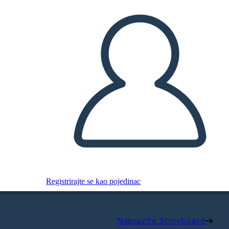
Registrirajte se kao pojedinac
Napravite Storyboard