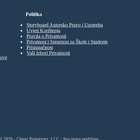
Politika
Storyboard Autorsko Pravo i Upotreba
Uvjeti Korištenja
Pravila o Privatnosti
Privatnost i Sigurnost za Škole i Studente
Pristupačnost
Vaši Izbori Privatnosti
move
© 2026 - Clever Prototypes, LLC - Sva prava pridržana.