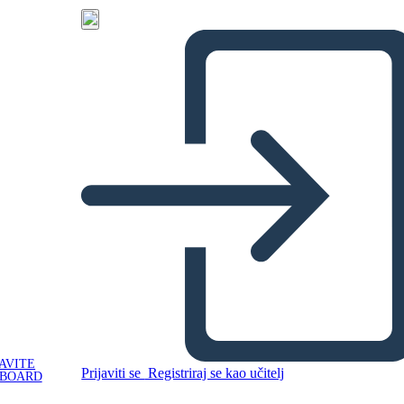
AVITE
Prijaviti se
Registriraj se kao učitelj
YBOARD