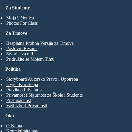
Za Studente
Moja Učionica
Photos For Class
Za Timove
Besplatna Probna Verzija za Timove
Poslovni Resursi
Stvorite za rad
Pridružite se Mojem Timu
Politika
Storyboard Autorsko Pravo i Upotreba
Uvjeti Korištenja
Pravila o Privatnosti
Privatnost i Sigurnost za Škole i Studente
Pristupačnost
Vaši Izbori Privatnosti
Oko
O Nama
Kontaktirajte nas