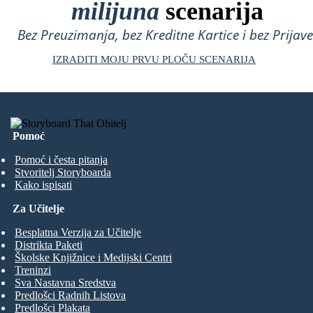
milijuna
scenarija
Bez Preuzimanja, bez Kreditne Kartice i bez Prijave
IZRADITI MOJU PRVU PLOČU SCENARIJA
Pomoć
Pomoć i česta pitanja
Stvoritelj Storyboarda
Kako ispisati
Za Učitelje
Besplatna Verzija za Učitelje
Distrikta Paketi
Školske Knjižnice i Medijski Centri
Treninzi
Sva Nastavna Sredstva
Predlošci Radnih Listova
Predlošci Plakata