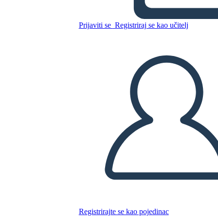
13 Colonias Comparan el
Prijaviti se
Registriraj se kao učitelj
Contraste
Kopirajte ovaj Storyboard
IZRADITE PLOČU SCENARIJA
REPRODUCIRAJ DIJAPROJEKCIJU
ČITAJ MI
Registrirajte se kao pojedinac