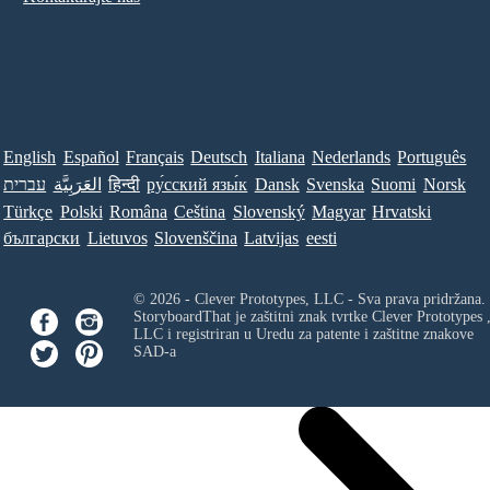
English
Español
Français
Deutsch
Italiana
Nederlands
Português
עברית
العَرَبِيَّة
हिन्दी
ру́сский язы́к
Dansk
Svenska
Suomi
Norsk
Türkçe
Polski
Româna
Ceština
Slovenský
Magyar
Hrvatski
български
Lietuvos
Slovenščina
Latvijas
eesti
© 2026 - Clever Prototypes, LLC - Sva prava pridržana.
StoryboardThat je zaštitni znak tvrtke
Clever Prototypes 
LLC
i registriran u Uredu za patente i zaštitne znakove
SAD-a