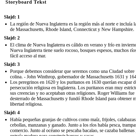
Storyboard Tekst
Slajd: 1
La región de Nueva Inglaterra es la región más al norte e incluía l
de Massachusetts, Rhode Island, Connecticut y New Hampshire.
Slajd: 2
El clima de Nueva Inglaterra es cálido en verano y frío en inviern
Nueva Inglaterra tiene suelo rocoso, bosques espesos, muchos río
fácil acceso al mar.
Slajd: 3
Porque debemos considerar que seremos como una Ciudad sobre
colina. - John Winthrop, gobernador de Massachusetts 1631 y 16
Los peregrinos en 1620 y los puritanos en 1630 querían escapar d
persecución religiosa en Inglaterra. Los puritanos eran muy estric
sus creencias y no aceptaban otras religiones. Roger Williams fue
desterrado de Massachusetts y fundó Rhode Island para obtener 
libertad religiosa.
Slajd: 4
Había pequeñas granjas de cultivos como maíz, frijoles, calabazas
cebollas, manzanas y ganado. Junto a los ríos había pesca, trampa
comercio. Junto al océano se pescaba bacalao, se cazaba ballenas 
extraía madera para construir barcos y casas.