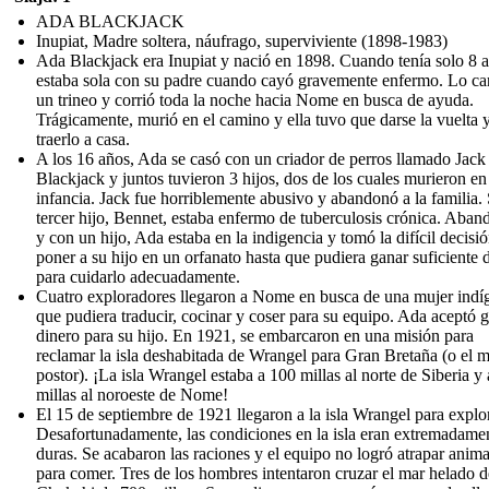
ADA BLACKJACK
Inupiat, Madre soltera, náufrago, superviviente (1898-1983)
Ada Blackjack era Inupiat y nació en 1898. Cuando tenía solo 8 
estaba sola con su padre cuando cayó gravemente enfermo. Lo ca
un trineo y corrió toda la noche hacia Nome en busca de ayuda.
Trágicamente, murió en el camino y ella tuvo que darse la vuelta 
traerlo a casa.
A los 16 años, Ada se casó con un criador de perros llamado Jack
Blackjack y juntos tuvieron 3 hijos, dos de los cuales murieron en
infancia. Jack fue horriblemente abusivo y abandonó a la familia.
tercer hijo, Bennet, estaba enfermo de tuberculosis crónica. Aba
y con un hijo, Ada estaba en la indigencia y tomó la difícil decisi
poner a su hijo en un orfanato hasta que pudiera ganar suficiente 
para cuidarlo adecuadamente.
Cuatro exploradores llegaron a Nome en busca de una mujer indí
que pudiera traducir, cocinar y coser para su equipo. Ada aceptó 
dinero para su hijo. En 1921, se embarcaron en una misión para
reclamar la isla deshabitada de Wrangel para Gran Bretaña (o el m
postor). ¡La isla Wrangel estaba a 100 millas al norte de Siberia y
millas al noroeste de Nome!
El 15 de septiembre de 1921 llegaron a la isla Wrangel para explor
Desafortunadamente, las condiciones en la isla eran extremadame
duras. Se acabaron las raciones y el equipo no logró atrapar anima
para comer. Tres de los hombres intentaron cruzar el mar helado d