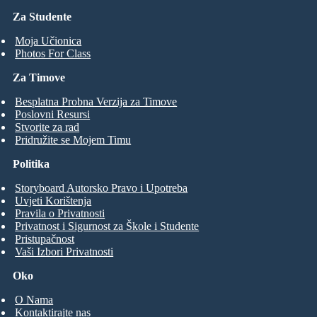
Za Studente
Moja Učionica
Photos For Class
Za Timove
Besplatna Probna Verzija za Timove
Poslovni Resursi
Stvorite za rad
Pridružite se Mojem Timu
Politika
Storyboard Autorsko Pravo i Upotreba
Uvjeti Korištenja
Pravila o Privatnosti
Privatnost i Sigurnost za Škole i Studente
Pristupačnost
Vaši Izbori Privatnosti
Oko
O Nama
Kontaktirajte nas