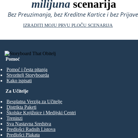
milijuna
scenarija
Bez Preuzimanja, bez Kreditne Kartice i bez Prijave
IZRADITI MOJU PRVU PLOČU SCENARIJA
Pomoć
Pomoć i česta pitanja
Stvoritelj Storyboarda
Kako ispisati
Za Učitelje
Besplatna Verzija za Učitelje
Distrikta Paketi
Školske Knjižnice i Medijski Centri
Treninzi
Sva Nastavna Sredstva
Predlošci Radnih Listova
Predlošci Plakata