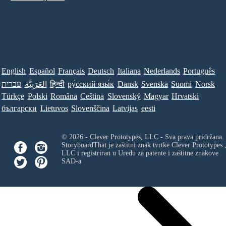
English
Español
Français
Deutsch
Italiana
Nederlands
Português
עברית
العَرَبِيَّة
हिन्दी
ру́сский язы́к
Dansk
Svenska
Suomi
Norsk
Türkçe
Polski
Româna
Ceština
Slovenský
Magyar
Hrvatski
български
Lietuvos
Slovenščina
Latvijas
eesti
© 2026 - Clever Prototypes, LLC - Sva prava pridržana.
StoryboardThat je zaštitni znak tvrtke
Clever Prototypes 
LLC
i registriran u Uredu za patente i zaštitne znakove
SAD-a