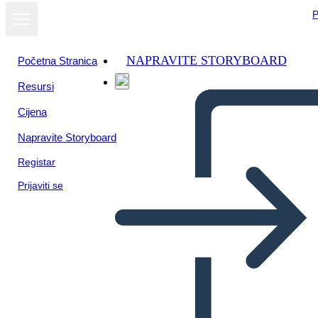
P
NAPRAVITE STORYBOARD
Početna Stranica
Resursi
Cijena
Napravite Storyboard
Registar
Prijaviti se
Ada Blackjack, Inupiat,