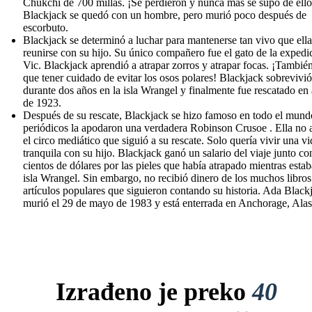
Chukchi de 700 millas. ¡Se perdieron y nunca más se supo de ello
Blackjack se quedó con un hombre, pero murió poco después de
escorbuto.
Blackjack se determinó a luchar para mantenerse tan vivo que ell
reunirse con su hijo. Su único compañero fue el gato de la expedi
Vic. Blackjack aprendió a atrapar zorros y atrapar focas. ¡También
que tener cuidado de evitar los osos polares! Blackjack sobrevivió
durante dos años en la isla Wrangel y finalmente fue rescatado en
de 1923.
Después de su rescate, Blackjack se hizo famoso en todo el mund
periódicos la apodaron una verdadera Robinson Crusoe . Ella no 
el circo mediático que siguió a su rescate. Solo quería vivir una vi
tranquila con su hijo. Blackjack ganó un salario del viaje junto c
cientos de dólares por las pieles que había atrapado mientras estab
isla Wrangel. Sin embargo, no recibió dinero de los muchos libros
artículos populares que siguieron contando su historia. Ada Black
murió el 29 de mayo de 1983 y está enterrada en Anchorage, Alas
Izrađeno je preko
40