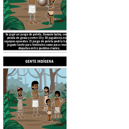
GENTE IN
Se jugó un juego de pelota, llamado batey, con una
pelota de goma y entre 10 y 30 jugadores en dos
equipos opuestos. El juego de pelota podría haberse
jugado tanto para festivales como para resolver
disputas entre pueblos rivales.
GENTE INDÍGENA
La región del Caribe,
o West
cadenas de islas en el Océan
Bahamas, Cuba, Jamaic
Dominicana, Puerto Rico, l
Sotavento, 
TRADIC