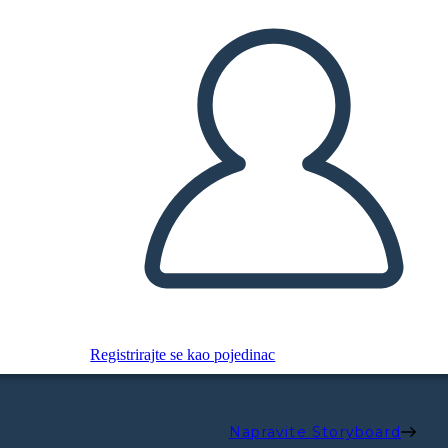
Registrirajte se kao pojedinac
Napravite Storyboard