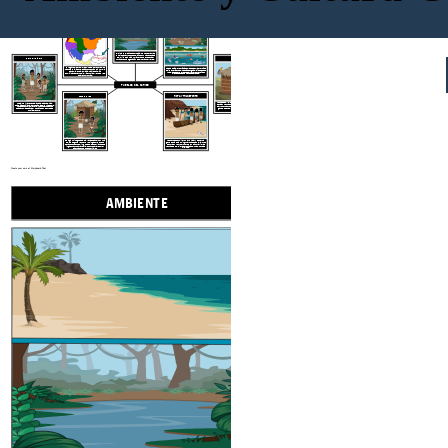
AMBIENTE
UBICACIÓN
RECURSOS NATURALES
GENTE INDÍGENA
Viviendas
El clima en el Caribe es tropical con temperaturas de cálido a caluroso todo el año con una temporada de lluvias de junio a noviembre que puede traer huracanes. La vegetación es exuberante y verde.
La región del Caribe,
La selva tropical proporcionó palmeras para madera y hojas. Podían cazar tiburones, manatíes, cangrejos, pájaros, cerdos y más. Recolectaron bayas, frutas y verduras, y cultivaron muchas cosas como maíz, batata y
chiles.
o West Indies, se refiere a las cadenas de islas en el Océano Atlántico e incluye las Bahamas, Cuba, Jamaica, Haití, República Dominicana, Puerto Rico, las Antillas Menores y de Sotavento, y otras.
PUEBLOS DEL CARIBE
ROPA Y TRANSPORTE
TRADICIONES
Las casas se llamaban
bohíos,
Los taínos vivían en Cuba, Jamaica, Bahamas, Haití, República Dominicana, Puerto Rico, las Islas Vírgenes y el norte de las Antillas Menores. Los lucayanos taínos estaban en las Bahamas y los caribes en el sur de las Antillas Menores.
que eran circulares y estaban hechas con cañas, bambú, ramas, pasto y barro con techos de hojas de palma. El bohío más grande del pueblo era rectangular y era para el cacique
Las canoas se utilizaron para viajar y pescar. La gente vestía poca o ninguna ropa debido al calor.
Se decoraron rostros y cuerpos con pintura y joyas hechas de oro, piedras preciosas, plumas, conchas marinas.
Se jugó un juego de pelota, llamado batey, con una pelota de goma y entre 10 y 30 jugadores en dos equipos opuestos. El juego de pelota podría haberse jugado tanto para festivales como para resolver disputas entre pueblos rivales.
Create your own at Storyboard That
AMBIENTE
RECURSOS 