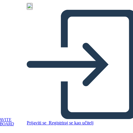
AVITE
Prijaviti se
Registriraj se kao učitelj
YBOARD