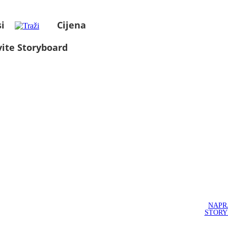
i
Cijena
ite Storyboard
NAPR
STOR