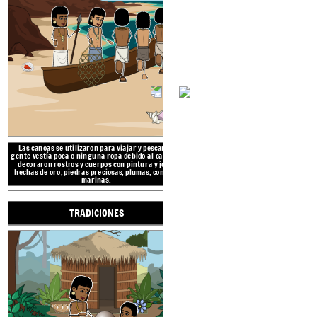
barro con techos de hojas
grande del pueblo era rec
caciq
El clima en el Caribe es t
de cálido a caluroso todo 
de lluvias de junio a nov
huracanes. La vegetación 
La región del Caribe,
o West Indies, se refiere a las
cadenas de islas en el Océano Atlántico e incluye las
Bahamas, Cuba, Jamaica, Haití, República
Dominicana, Puerto Rico, las Antillas Menores y de
Sotavento, y otras.
Las canoas se utilizaron para viajar y pescar. La
gente vestía poca o ninguna ropa debido al calor.
Se
PUEBLOS D
decoraron rostros y cuerpos con pintura y joyas
hechas de oro, piedras preciosas, plumas, conchas
marinas.
TRADICIONES
UBICA