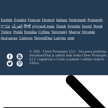
English
Español
Français
Deutsch
Italiana
Nederlands
Português
עברית
العَرَبِيَّة
हिन्दी
ру́сский язы́к
Dansk
Svenska
Suomi
Norsk
Türkçe
Polski
Româna
Ceština
Slovenský
Magyar
Hrvatski
български
Lietuvos
Slovenščina
Latvijas
eesti
© 2026 - Clever Prototypes, LLC - Sva prava pridržana.
StoryboardThat je zaštitni znak tvrtke
Clever Prototypes 
LLC
i registriran u Uredu za patente i zaštitne znakove
SAD-a