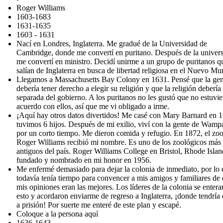
Roger Williams
1603-1683
1631-1635
1603 - 1631
Nací en Londres, Inglaterra. Me gradué de la Universidad de
Cambridge, donde me convertí en puritano. Después de la univers
me convertí en ministro. Decidí unirme a un grupo de puritanos q
salían de Inglaterra en busca de libertad religiosa en el Nuevo Mu
Llegamos a Massachusetts Bay Colony en 1631. Pensé que la gen
debería tener derecho a elegir su religión y que la religión debería 
separada del gobierno. A los puritanos no les gustó que no estuvie
acuerdo con ellos, así que me vi obligado a irme.
¡Aquí hay otros datos divertidos! Me casé con Mary Barnard en 
tuvimos 6 hijos. Después de mi exilio, viví con la gente de Wam
por un corto tiempo. Me dieron comida y refugio. En 1872, el zo
Roger Williams recibió mi nombre. Es uno de los zoológicos más
antiguos del país. Roger Williams College en Bristol, Rhode Islan
fundado y nombrado en mi honor en 1956.
Me enfermé demasiado para dejar la colonia de inmediato, por lo
todavía tenía tiempo para convencer a mis amigos y familiares de
mis opiniones eran las mejores. Los líderes de la colonia se entera
esto y acordaron enviarme de regreso a Inglaterra, ¡donde tendría 
a prisión! Por suerte me enteré de este plan y escapé.
Coloque a la persona aquí
1636-1643