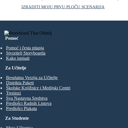
IZRADITI MOJU PRVU PLOČU SCENARIJA
Pomoć
Pomoć i česta pitanja
Stvoritelj Storyboarda
Kako ispisati
Za Učitelje
Besplatna Verzija za Učitelje
Distrikta Paketi
Školske Knjižnice i Medijski Centri
Treninzi
Sva Nastavna Sredstva
Predlošci Radnih Listova
Predlošci Plakata
Za Studente
Moja Učionica