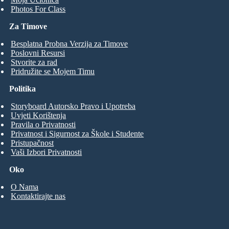
Photos For Class
Za Timove
Besplatna Probna Verzija za Timove
Poslovni Resursi
Stvorite za rad
Pridružite se Mojem Timu
Politika
Storyboard Autorsko Pravo i Upotreba
Uvjeti Korištenja
Pravila o Privatnosti
Privatnost i Sigurnost za Škole i Studente
Pristupačnost
Vaši Izbori Privatnosti
Oko
O Nama
Kontaktirajte nas