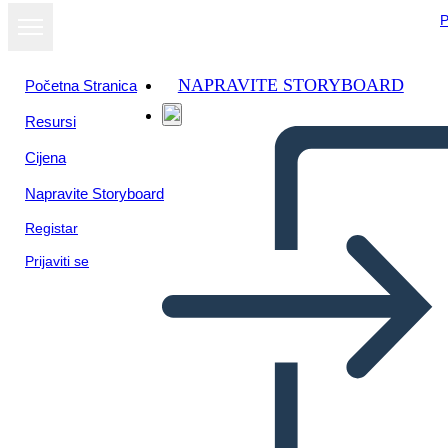
P
NAPRAVITE STORYBOARD
Početna Stranica
Resursi
Cijena
Napravite Storyboard
Registar
Prijaviti se
Biografía de Puritan Roger
Williams