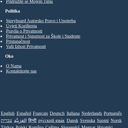
Pridružite se Mojem Timu
Politika
Storyboard Autorsko Pravo i Upotreba
Uvjeti Korištenja
Pravila o Privatnosti
Privatnost i Sigurnost za Škole i Studente
Pristupačnost
Vaši Izbori Privatnosti
Oko
O Nama
Kontaktirajte nas
English
Español
Français
Deutsch
Italiana
Nederlands
Português
עברית
العَرَبِيَّة
हिन्दी
ру́сский язы́к
Dansk
Svenska
Suomi
Norsk
Türkçe
Polski
Româna
Ceština
Slovenský
Magyar
Hrvatski