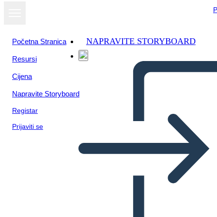
P
NAPRAVITE STORYBOARD
Početna Stranica
Resursi
Cijena
Napravite Storyboard
Registar
Prijaviti se
Centro de Usuario Diseño
Info-2