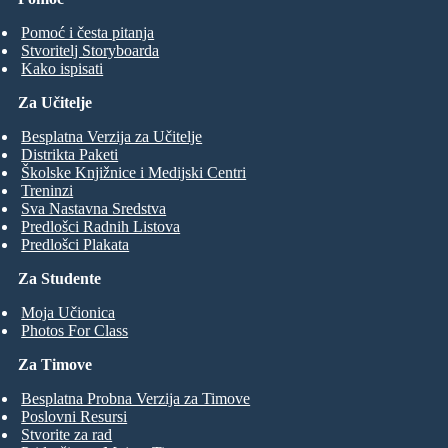
Pomoć i česta pitanja
Stvoritelj Storyboarda
Kako ispisati
Za Učitelje
Besplatna Verzija za Učitelje
Distrikta Paketi
Školske Knjižnice i Medijski Centri
Treninzi
Sva Nastavna Sredstva
Predlošci Radnih Listova
Predlošci Plakata
Za Studente
Moja Učionica
Photos For Class
Za Timove
Besplatna Probna Verzija za Timove
Poslovni Resursi
Stvorite za rad