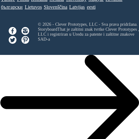
български
Lietuvos
Slovenščina
Latvijas
eesti
© 2026 - Clever Prototypes, LLC - Sva prava pridržana.
StoryboardThat je zaštitni znak tvrtke
Clever Prototypes 
LLC
i registriran u Uredu za patente i zaštitne znakove
SAD-a