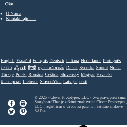
Oko
O Nama
Kontaktirajte nas
English
Español
Français
Deutsch
Italiana
Nederlands
Português
עברית
العَرَبِيَّة
हिन्दी
ру́сский язы́к
Dansk
Svenska
Suomi
Norsk
Türkçe
Polski
Româna
Ceština
Slovenský
Magyar
Hrvatski
български
Lietuvos
Slovenščina
Latvijas
eesti
© 2026 - Clever Prototypes, LLC - Sva prava pridržana.
StoryboardThat je zaštitni znak tvrtke
Clever Prototypes 
LLC
i registriran u Uredu za patente i zaštitne znakove
SAD-a