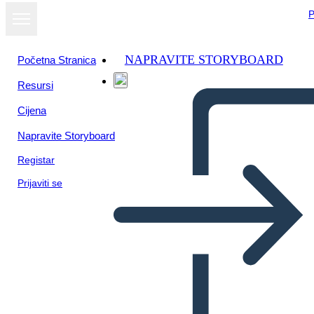
P
NAPRAVITE STORYBOARD
Početna Stranica
Resursi
Cijena
Napravite Storyboard
Registar
Prijaviti se
Cuentos Taínos: Colibrí