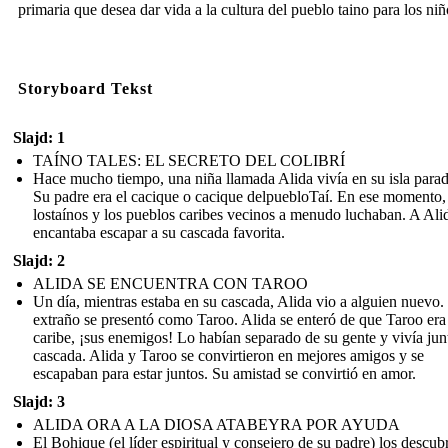
primaria que desea dar vida a la cultura del pueblo taino para los niñ
Storyboard Tekst
Slajd: 1
TAÍNO TALES: EL SECRETO DEL COLIBRÍ
Hace mucho tiempo, una niña llamada Alida vivía en su isla parad
Su padre era el cacique o cacique delpuebloTaí. En ese momento,
lostaínos y los pueblos caribes vecinos a menudo luchaban. A Alid
encantaba escapar a su cascada favorita.
Slajd: 2
ALIDA SE ENCUENTRA CON TAROO
Un día, mientras estaba en su cascada, Alida vio a alguien nuevo.
extraño se presentó como Taroo. Alida se enteró de que Taroo era
caribe, ¡sus enemigos! Lo habían separado de su gente y vivía jun
cascada. Alida y Taroo se convirtieron en mejores amigos y se
escapaban para estar juntos. Su amistad se convirtió en amor.
Slajd: 3
ALIDA ORA A LA DIOSA ATABEYRA POR AYUDA
El Bohique (el líder espiritual y consejero de su padre) los descub