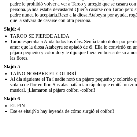
padre le prohibió volver a ver a Taroo y arregló que se casara con
persona.¡Alida estaba devastada! Quería casarse con Taroo pero s
padre nunca lo aceptaría.Rezó a la diosa Atabeyra por ayuda, rog
que la salvara de casarse con otra persona.
Slajd: 4
TAROO SE PIERDE ALIDA
Taroo esperaba a Alida todos los días. Sentía tanto dolor por perde
amor que la diosa Atabeyra se apiadó de él. Ella lo convirtió en u
pájaro pequeño y colorido y le dijo que fuera en busca de su amor
las flores.
Slajd: 5
TAÍNO NOMBRE EL COLIBRÍ
Al día siguiente el Ta í nadie notó un pájaro pequeño y colorido 
volaba de flor en flor. Sus alas batían tan rápido que emitía un z
musical. ¡Llamaron al pájaro colíbri -colibrí!
Slajd: 6
EL FIN
Ese es eltai¡No hay leyenda de cómo surgió el colibrí!