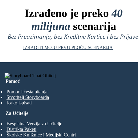
Izrađeno je preko
40
milijuna
scenarija
Bez Preuzimanja, bez Kreditne Kartice i bez Prijave
IZRADITI MOJU PRVU PLOČU SCENARIJA
Pomoć
Pomoć i česta pitanja
Stvoritelj Storyboarda
Kako ispisati
Za Učitelje
Besplatna Verzija za Učitelje
Distrikta Paketi
Školske Knjižnice i Medijski Centri