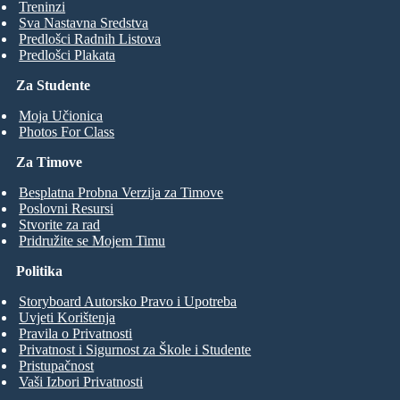
Treninzi
Sva Nastavna Sredstva
Predlošci Radnih Listova
Predlošci Plakata
Za Studente
Moja Učionica
Photos For Class
Za Timove
Besplatna Probna Verzija za Timove
Poslovni Resursi
Stvorite za rad
Pridružite se Mojem Timu
Politika
Storyboard Autorsko Pravo i Upotreba
Uvjeti Korištenja
Pravila o Privatnosti
Privatnost i Sigurnost za Škole i Studente
Pristupačnost
Vaši Izbori Privatnosti