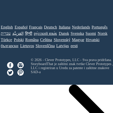
English
Español
Français
Deutsch
Italiana
Nederlands
Português
עברית
العَرَبِيَّة
हिन्दी
ру́сский язы́к
Dansk
Svenska
Suomi
Norsk
Türkçe
Polski
Româna
Ceština
Slovenský
Magyar
Hrvatski
български
Lietuvos
Slovenščina
Latvijas
eesti
© 2026 - Clever Prototypes, LLC - Sva prava pridržana.
StoryboardThat je zaštitni znak tvrtke
Clever Prototypes 
LLC
i registriran u Uredu za patente i zaštitne znakove
SAD-a