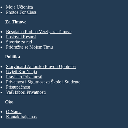
Moja Učionica
Photos For Class
Za Timove
Besplatna Probna Verzija za Timove
Poslovni Resursi
Stvorite za rad
Pridružite se Mojem Timu
Politika
Storyboard Autorsko Pravo i Upotreba
Uvjeti Korištenja
Pravila o Privatnosti
Privatnost i Sigurnost za Škole i Studente
Pristupačnost
Vaši Izbori Privatnosti
Oko
O Nama
Kontaktirajte nas