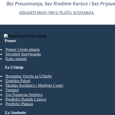
Bez Preuzimanja, bez Kreditne Kartice i bez Prijave
IZRADITI MOJU PRVU PLOČU SCENARIJA
Pomoć
Pomoć i česta pitanja
Stvoritelj Storyboarda
Kako ispisati
Za Učitelje
Besplatna Verzija za Učitelje
Distrikta Paketi
Školske Knjižnice i Medijski Centri
Treninzi
Sva Nastavna Sredstva
Predlošci Radnih Listova
Predlošci Plakata
Za Studente