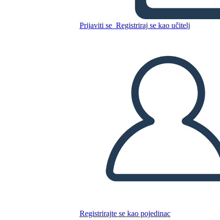
Prijaviti se
Registriraj se kao učitelj
Kopirajte ovaj Storyboard
IZRADITE PLOČU SCENARIJA
REPRODUCIRAJ DIJAPROJEKCIJU
ČITAJ MI
Registrirajte se kao pojedinac