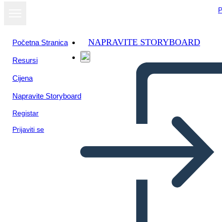
P
NAPRAVITE STORYBOARD
Početna Stranica
Resursi
Cijena
Napravite Storyboard
Registar
Prijaviti se
Estructura de Alambre UX-2