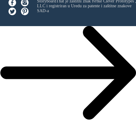
StoryboardThat je zaštitni znak tvrtke
Clever Prototypes 
LLC
i registriran u Uredu za patente i zaštitne znakove
SAD-a