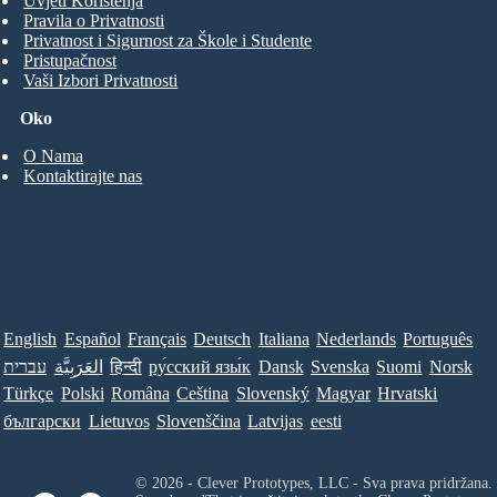
Uvjeti Korištenja
Pravila o Privatnosti
Privatnost i Sigurnost za Škole i Studente
Pristupačnost
Vaši Izbori Privatnosti
Oko
O Nama
Kontaktirajte nas
English
Español
Français
Deutsch
Italiana
Nederlands
Português
עברית
العَرَبِيَّة
हिन्दी
ру́сский язы́к
Dansk
Svenska
Suomi
Norsk
Türkçe
Polski
Româna
Ceština
Slovenský
Magyar
Hrvatski
български
Lietuvos
Slovenščina
Latvijas
eesti
© 2026 - Clever Prototypes, LLC - Sva prava pridržana.