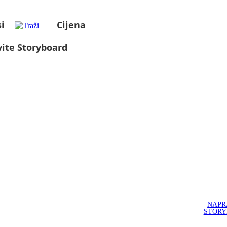
i
Cijena
ite Storyboard
NAPR
STOR