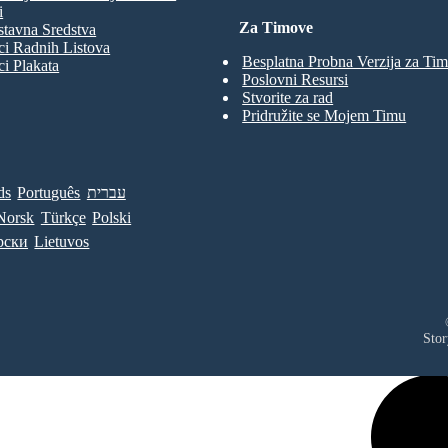
i
Za Timove
tavna Sredstva
ci Radnih Listova
Besplatna Probna Verzija za Ti
ci Plakata
Poslovni Resursi
Stvorite za rad
Pridružite se Mojem Timu
ds
Português
עברית
Norsk
Türkçe
Polski
рски
Lietuvos
Stor