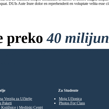
uat. DUIs Aute Irure dolor en reprehenderit en voluptate velita esse cil
e preko
40 miliju
anja, bez Kreditne Kartice i 
ENARIJA
elje
Za Studente
na Verzija za Učitelje
Moja Učionica
a Paketi
Photos For Class
 Knjižnice i Medijski Centri