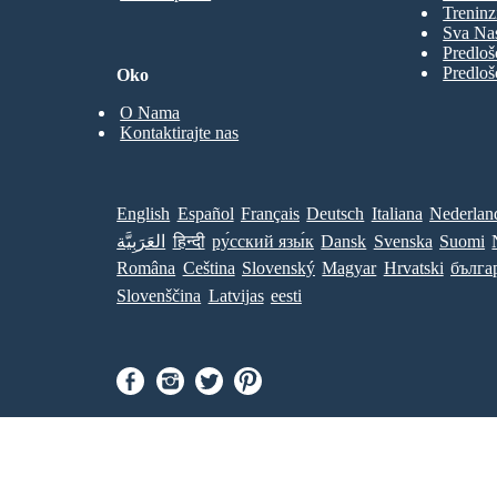
Treninz
Sva Nas
Predloš
Predloš
Oko
O Nama
Kontaktirajte nas
English
Español
Français
Deutsch
Italiana
Nederlan
العَرَبِيَّة
हिन्दी
ру́сский язы́к
Dansk
Svenska
Suomi
Româna
Ceština
Slovenský
Magyar
Hrvatski
бълга
Slovenščina
Latvijas
eesti