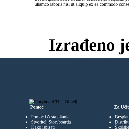
ullamco laboris nisi ut aliquip ex ea commodo conseq
Izrađeno j
Bez Preuzim
IZRADITI MOJU PRVU PLOČU SC
Pomoć
Za Učit
Pomoć i česta pitanja
Besplat
Stvoritelj Storyboarda
Distrikt
Kako ispisati
Školske