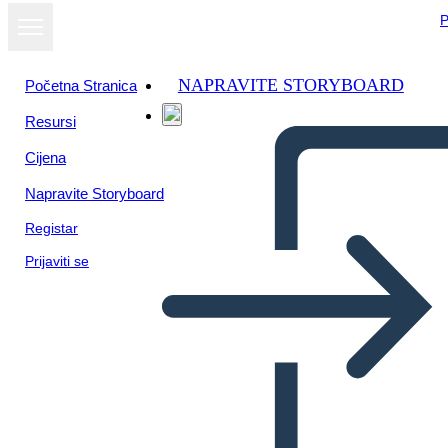
P
NAPRAVITE STORYBOARD
Početna Stranica
Resursi
Cijena
Napravite Storyboard
Registar
Prijaviti se
Información del Mapa de
Viaje 3