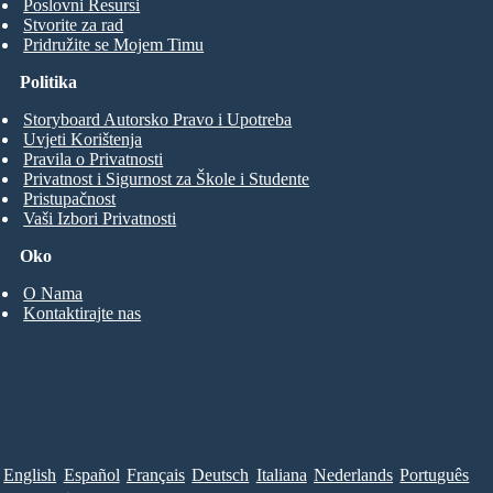
Poslovni Resursi
Stvorite za rad
Pridružite se Mojem Timu
Politika
Storyboard Autorsko Pravo i Upotreba
Uvjeti Korištenja
Pravila o Privatnosti
Privatnost i Sigurnost za Škole i Studente
Pristupačnost
Vaši Izbori Privatnosti
Oko
O Nama
Kontaktirajte nas
English
Español
Français
Deutsch
Italiana
Nederlands
Português