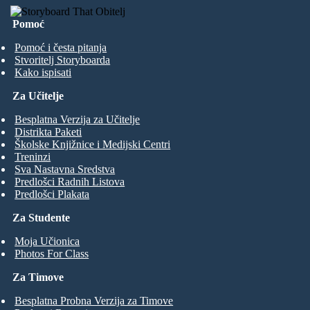
Pomoć
Pomoć i česta pitanja
Stvoritelj Storyboarda
Kako ispisati
Za Učitelje
Besplatna Verzija za Učitelje
Distrikta Paketi
Školske Knjižnice i Medijski Centri
Treninzi
Sva Nastavna Sredstva
Predlošci Radnih Listova
Predlošci Plakata
Za Studente
Moja Učionica
Photos For Class
Za Timove
Besplatna Probna Verzija za Timove