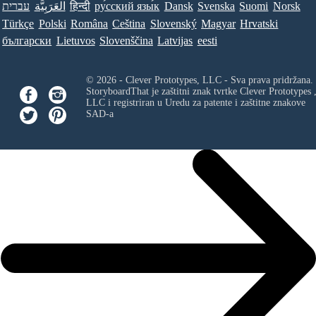
עברית
العَرَبِيَّة
हिन्दी
ру́сский язы́к
Dansk
Svenska
Suomi
Norsk
Türkçe
Polski
Româna
Ceština
Slovenský
Magyar
Hrvatski
български
Lietuvos
Slovenščina
Latvijas
eesti
© 2026 - Clever Prototypes, LLC - Sva prava pridržana.
StoryboardThat je zaštitni znak tvrtke
Clever Prototypes 
LLC
i registriran u Uredu za patente i zaštitne znakove
SAD-a