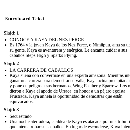
Storyboard Tekst
Slajd: 1
CONOCE A KAYA DEL NEZ PERCE
Es 1764 y la joven Kaya de los Nez Perce, o Nimiipuu, ama su tie
su gente. Kaya es aventurera y enérgica. Le encanta cuidar a sus
caballos Steps High y Sparks Flying.
Slajd: 2
LA CARRERA DE CABALLOS
Kaya sueña con convertirse en una experta amazona. Mientras int
ganar una carrera para demostrar su valía, Kaya actúa precipitad
y pone en peligro a sus hermanos, Wing Feather y Sparrow. Los n
dieron a Kaya el apodo de Urraca, en honor a un pájaro egoísta.
Frustrada, Kaya anhela la oportunidad de demostrar que están
equivocados.
Slajd: 3
Secuestrado
Una noche aterradora, la aldea de Kaya es atacada por una tribu r
que intenta robar sus caballos. En lugar de esconderse, Kaya inten