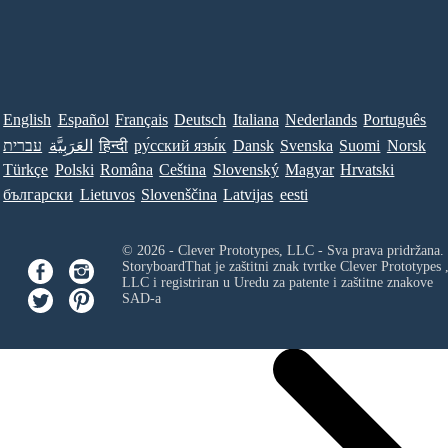
English
Español
Français
Deutsch
Italiana
Nederlands
Português
עברית
العَرَبِيَّة
हिन्दी
ру́сский язы́к
Dansk
Svenska
Suomi
Norsk
Türkçe
Polski
Româna
Ceština
Slovenský
Magyar
Hrvatski
български
Lietuvos
Slovenščina
Latvijas
eesti
© 2026 - Clever Prototypes, LLC - Sva prava pridržana.
StoryboardThat je zaštitni znak tvrtke
Clever Prototypes 
LLC
i registriran u Uredu za patente i zaštitne znakove
SAD-a