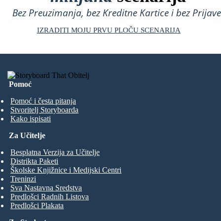
Bez Preuzimanja, bez Kreditne Kartice i bez Prijave
IZRADITI MOJU PRVU PLOČU SCENARIJA
Pomoć
Pomoć i česta pitanja
Stvoritelj Storyboarda
Kako ispisati
Za Učitelje
Besplatna Verzija za Učitelje
Distrikta Paketi
Školske Knjižnice i Medijski Centri
Treninzi
Sva Nastavna Sredstva
Predlošci Radnih Listova
Predlošci Plakata