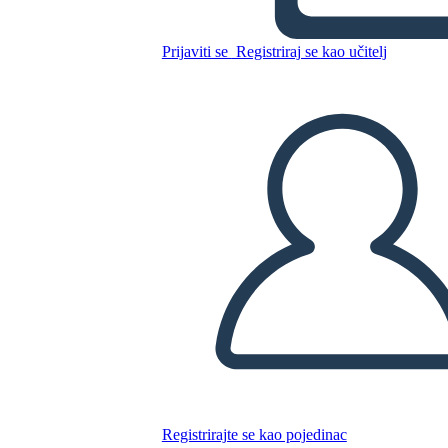
Prijaviti se
Registriraj se kao učitelj
Kopirajte ovaj Storyboard
IZRADITE PLOČU SCENARIJA
REPRODUCIRAJ DIJAPROJEKCIJU
ČITAJ MI
Registrirajte se kao pojedinac