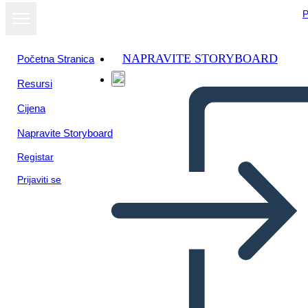
P
NAPRAVITE STORYBOARD
Početna Stranica
Resursi
Cijena
Napravite Storyboard
Registar
Prijaviti se
Kaya de los Nez Perce