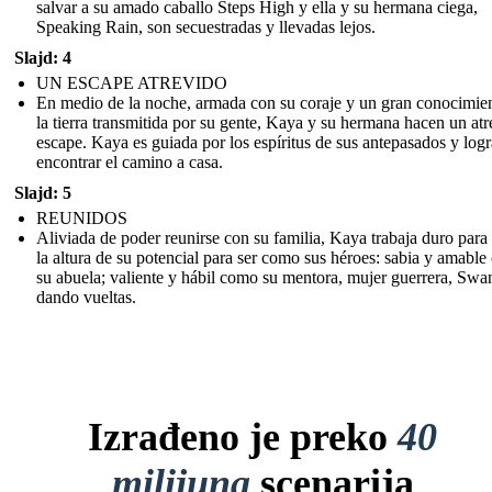
salvar a su amado caballo Steps High y ella y su hermana ciega,
Speaking Rain, son secuestradas y llevadas lejos.
Slajd: 4
UN ESCAPE ATREVIDO
En medio de la noche, armada con su coraje y un gran conocimie
la tierra transmitida por su gente, Kaya y su hermana hacen un at
escape. Kaya es guiada por los espíritus de sus antepasados y logr
encontrar el camino a casa.
Slajd: 5
REUNIDOS
Aliviada de poder reunirse con su familia, Kaya trabaja duro para 
la altura de su potencial para ser como sus héroes: sabia y amabl
su abuela; valiente y hábil como su mentora, mujer guerrera, Swa
dando vueltas.
Izrađeno je preko
40
milijuna
scenarija