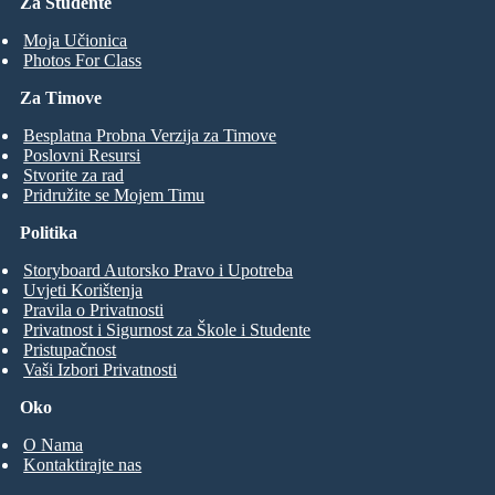
Za Studente
Moja Učionica
Photos For Class
Za Timove
Besplatna Probna Verzija za Timove
Poslovni Resursi
Stvorite za rad
Pridružite se Mojem Timu
Politika
Storyboard Autorsko Pravo i Upotreba
Uvjeti Korištenja
Pravila o Privatnosti
Privatnost i Sigurnost za Škole i Studente
Pristupačnost
Vaši Izbori Privatnosti
Oko
O Nama
Kontaktirajte nas