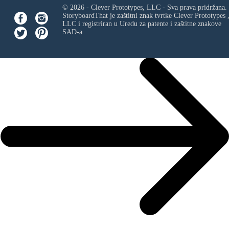
© 2026 - Clever Prototypes, LLC - Sva prava pridržana.
StoryboardThat je zaštitni znak tvrtke
Clever Prototypes 
LLC
i registriran u Uredu za patente i zaštitne znakove
SAD-a