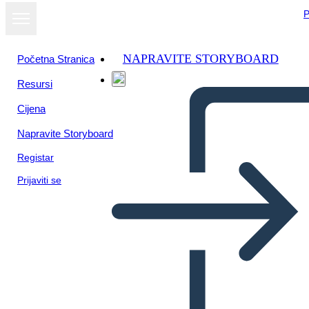
P
NAPRAVITE STORYBOARD
Početna Stranica
Resursi
Cijena
Napravite Storyboard
Registar
Prijaviti se
Las Grandes Mentes de la
Revolución Industrial