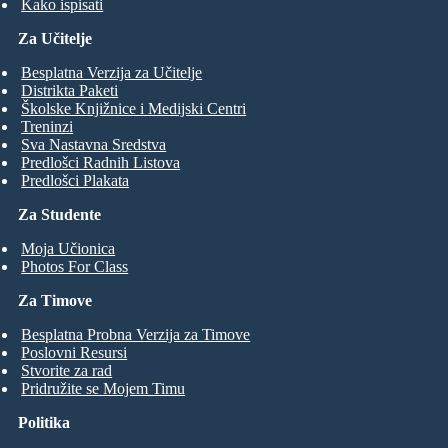
Kako ispisati
Za Učitelje
Besplatna Verzija za Učitelje
Distrikta Paketi
Školske Knjižnice i Medijski Centri
Treninzi
Sva Nastavna Sredstva
Predlošci Radnih Listova
Predlošci Plakata
Za Studente
Moja Učionica
Photos For Class
Za Timove
Besplatna Probna Verzija za Timove
Poslovni Resursi
Stvorite za rad
Pridružite se Mojem Timu
Politika