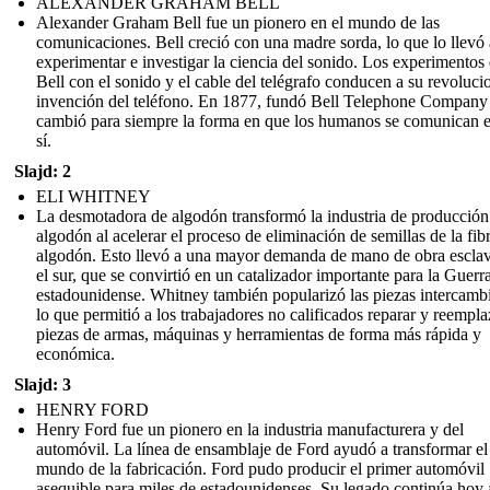
ALEXANDER GRAHAM BELL
Alexander Graham Bell fue un pionero en el mundo de las
comunicaciones. Bell creció con una madre sorda, lo que lo llevó 
experimentar e investigar la ciencia del sonido. Los experimentos
Bell con el sonido y el cable del telégrafo conducen a su revoluci
invención del teléfono. En 1877, fundó Bell Telephone Company
cambió para siempre la forma en que los humanos se comunican e
sí.
Slajd: 2
ELI WHITNEY
La desmotadora de algodón transformó la industria de producción
algodón al acelerar el proceso de eliminación de semillas de la fib
algodón. Esto llevó a una mayor demanda de mano de obra escla
el sur, que se convirtió en un catalizador importante para la Guerr
estadounidense. Whitney también popularizó las piezas intercambi
lo que permitió a los trabajadores no calificados reparar y reempla
piezas de armas, máquinas y herramientas de forma más rápida y
económica.
Slajd: 3
HENRY FORD
Henry Ford fue un pionero en la industria manufacturera y del
automóvil. La línea de ensamblaje de Ford ayudó a transformar el
mundo de la fabricación. Ford pudo producir el primer automóvil
asequible para miles de estadounidenses. Su legado continúa hoy 