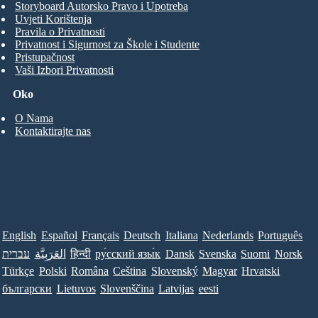
Storyboard Autorsko Pravo i Upotreba
Uvjeti Korištenja
Pravila o Privatnosti
Privatnost i Sigurnost za Škole i Studente
Pristupačnost
Vaši Izbori Privatnosti
Oko
O Nama
Kontaktirajte nas
English
Español
Français
Deutsch
Italiana
Nederlands
Português
עברית
العَرَبِيَّة
हिन्दी
ру́сский язы́к
Dansk
Svenska
Suomi
Norsk
Türkçe
Polski
Româna
Ceština
Slovenský
Magyar
Hrvatski
български
Lietuvos
Slovenščina
Latvijas
eesti