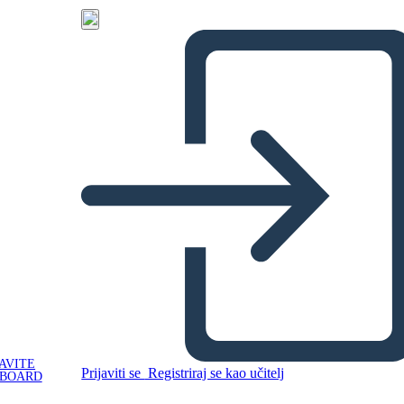
AVITE
Prijaviti se
Registriraj se kao učitelj
YBOARD