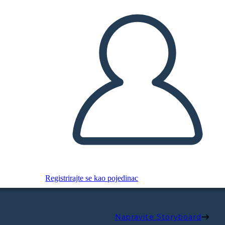
Registrirajte se kao pojedinac
Napravite Storyboard