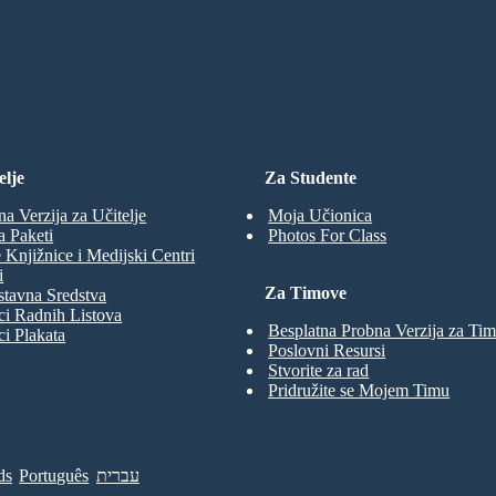
anja, bez Kreditne Kartice i 
ENARIJA
elje
Za Studente
na Verzija za Učitelje
Moja Učionica
a Paketi
Photos For Class
 Knjižnice i Medijski Centri
i
Za Timove
tavna Sredstva
ci Radnih Listova
Besplatna Probna Verzija za Ti
ci Plakata
Poslovni Resursi
Stvorite za rad
Pridružite se Mojem Timu
ds
Português
עברית