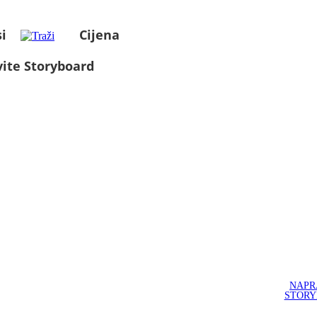
i
Cijena
ite Storyboard
NAPR
STOR