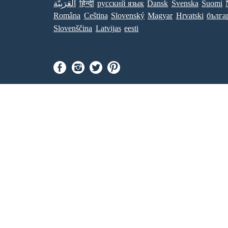
العَرَبِيَّة
हिन्दी
ру́сский язы́к
Dansk
Svenska
Suomi
Româna
Ceština
Slovenský
Magyar
Hrvatski
бълга
Slovenščina
Latvijas
eesti