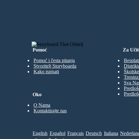
Bez Preuzim
IZRADITI MOJU PRVU PLOČU SC
Pomoć
Za Učit
Pomoć i česta pitanja
Besplat
Stvoritelj Storyboarda
Distrikt
Kako ispisati
Školske
Treninz
Sva Nas
Predloš
Predloš
Oko
O Nama
Kontaktirajte nas
English
Español
Français
Deutsch
Italiana
Nederlan