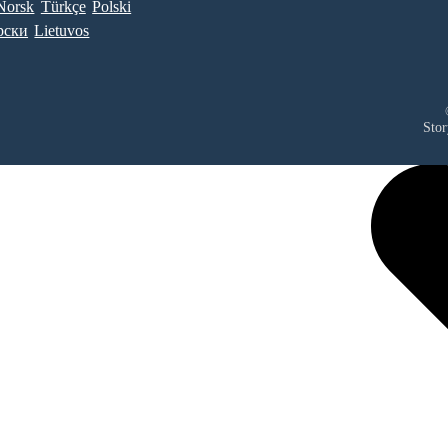
Norsk
Türkçe
Polski
рски
Lietuvos
Stor