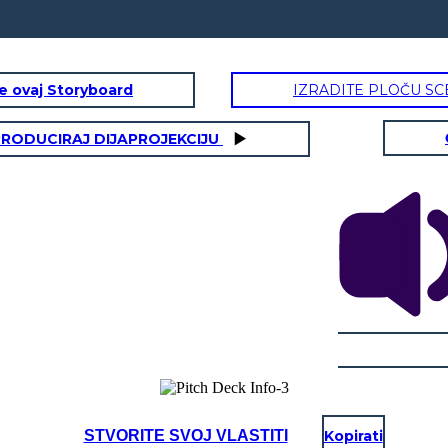
te ovaj Storyboard
IZRADITE PLOČU SC
RODUCIRAJ DIJAPROJEKCIJU
STVORITE SVOJ VLASTITI
Kopirati