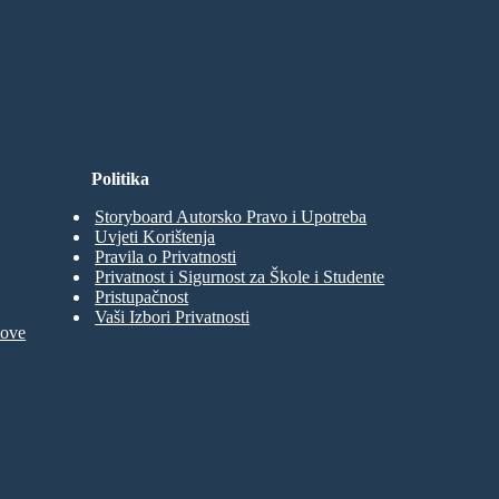
bez Prijave!
Politika
Storyboard Autorsko Pravo i Upotreba
Uvjeti Korištenja
Pravila o Privatnosti
Privatnost i Sigurnost za Škole i Studente
Pristupačnost
Vaši Izbori Privatnosti
move