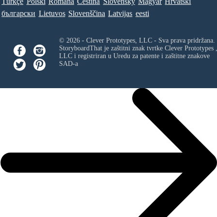
Türkçe
Polski
Româna
Ceština
Slovenský
Magyar
Hrvatski
български
Lietuvos
Slovenščina
Latvijas
eesti
© 2026 - Clever Prototypes, LLC - Sva prava pridržana.
StoryboardThat je zaštitni znak tvrtke
Clever Prototypes 
LLC
i registriran u Uredu za patente i zaštitne znakove
SAD-a