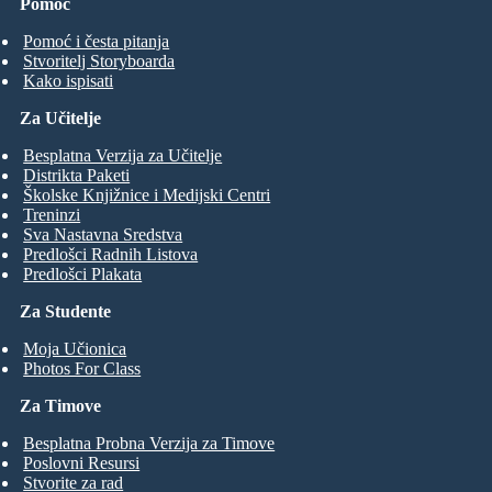
Pomoć
Pomoć i česta pitanja
Stvoritelj Storyboarda
Kako ispisati
Za Učitelje
Besplatna Verzija za Učitelje
Distrikta Paketi
Školske Knjižnice i Medijski Centri
Treninzi
Sva Nastavna Sredstva
Predlošci Radnih Listova
Predlošci Plakata
Za Studente
Moja Učionica
Photos For Class
Za Timove
Besplatna Probna Verzija za Timove
Poslovni Resursi
Stvorite za rad