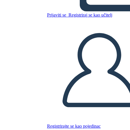
Kopirajte ovaj Storyboard
Prijaviti se
Registriraj se kao učitelj
IZRADITE PLOČU SCENARIJA
REPRODUCIRAJ DIJAPROJEKCIJU
ČITAJ MI
Registrirajte se kao pojedinac