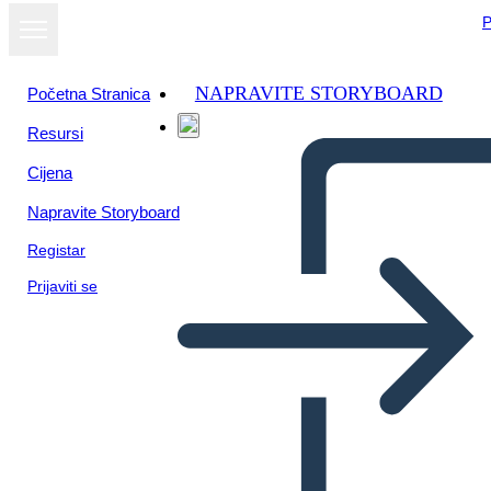
P
NAPRAVITE STORYBOARD
Početna Stranica
Resursi
Cijena
Napravite Storyboard
Registar
Prijaviti se
Plantilla, Objetivos de Año
Nuevo, Tira de Imágenes