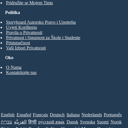
Pridružite se Mojem Timu
Politika
Storyboard Autorsko Pravo i Upotreba
Uvjeti Korištenja
Pravila o Privatnosti
Privatnost i Sigurnost za Škole i Studente
Pristupačnost
Vaši Izbori Privatnosti
Oko
O Nama
Kontaktirajte nas
English
Español
Français
Deutsch
Italiana
Nederlands
Português
עברית
العَرَبِيَّة
हिन्दी
ру́сский язы́к
Dansk
Svenska
Suomi
Norsk