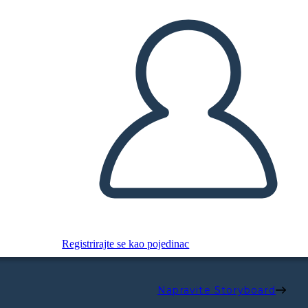
Registrirajte se kao pojedinac
Napravite Storyboard