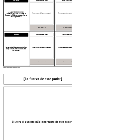
Colectivo
[La fuerza de este poder]
[La fuerza de este poder]
La capacidad de mejorar o
aumentar otro tipo de poder al
[Ilustra el aspecto más importante de este poder]
[Ilustra el aspecto más importante de este poder]
llegar a individuos o grupos fuera
de la negociación.
[La fuente de este poder]
[La fuente de este poder]
Personal
[La fuerza de este poder]
[La fuerza de este poder]
La capacidad de mejorar otro tipo
[Ilustra el aspecto más importante de este poder]
[Ilustra el aspecto más importante de este poder]
de poder a través de cualidades
personales.
[Parte A]
[Parte B]
[La fuente de este poder]
[La fuente de este poder]
Create your own at Storyboard That
[La fuerza de este poder]
[La fuerza de este 
[Ilustra el aspecto más importante de este poder]
[Ilustra el aspecto más important