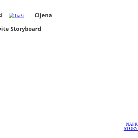
i
Cijena
ite Storyboard
NAPR
STOR