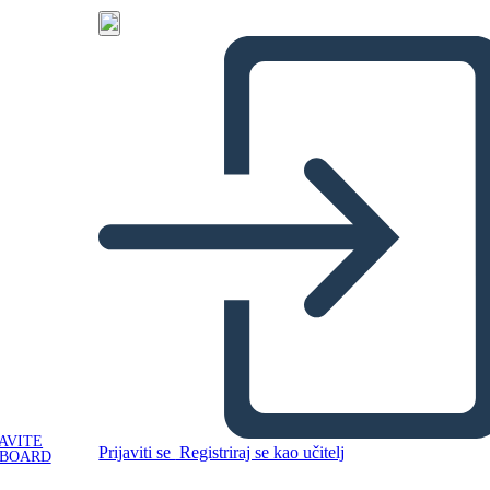
AVITE
Prijaviti se
Registriraj se kao učitelj
YBOARD