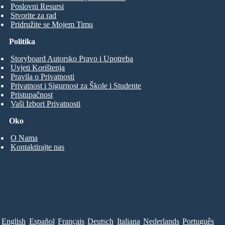
Poslovni Resursi
Stvorite za rad
Pridružite se Mojem Timu
Politika
Storyboard Autorsko Pravo i Upotreba
Uvjeti Korištenja
Pravila o Privatnosti
Privatnost i Sigurnost za Škole i Studente
Pristupačnost
Vaši Izbori Privatnosti
Oko
O Nama
Kontaktirajte nas
English
Español
Français
Deutsch
Italiana
Nederlands
Português