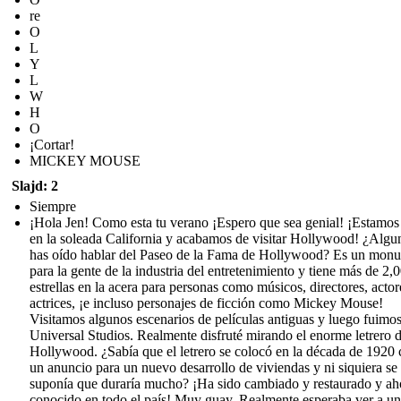
re
O
L
Y
L
W
H
O
¡Cortar!
MICKEY MOUSE
Slajd: 2
Siempre
¡Hola Jen! Como esta tu verano ¡Espero que sea genial! ¡Estamos
en la soleada California y acabamos de visitar Hollywood! ¿Algu
has oído hablar del Paseo de la Fama de Hollywood? Es un mon
para la gente de la industria del entretenimiento y tiene más de 2,
estrellas en la acera para personas como músicos, directores, actor
actrices, ¡e incluso personajes de ficción como Mickey Mouse!
Visitamos algunos escenarios de películas antiguas y luego fuimos
Universal Studios. Realmente disfruté mirando el enorme letrero 
Hollywood. ¿Sabía que el letrero se colocó en la década de 1920
un anuncio para un nuevo desarrollo de viviendas y ni siquiera se
suponía que duraría mucho? ¡Ha sido cambiado y restaurado y ah
conocido en todo el país! Muy guay. Realmente esperaba ver a un