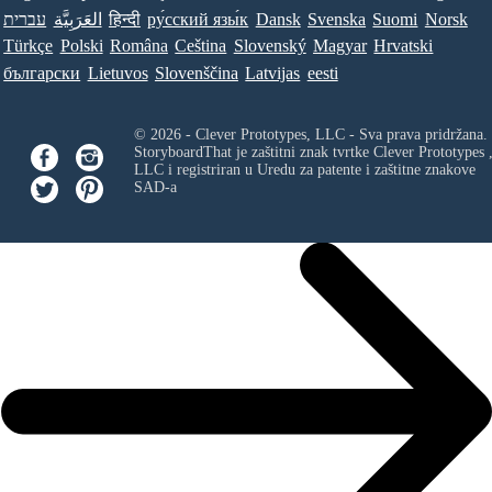
עברית
العَرَبِيَّة
हिन्दी
ру́сский язы́к
Dansk
Svenska
Suomi
Norsk
Türkçe
Polski
Româna
Ceština
Slovenský
Magyar
Hrvatski
български
Lietuvos
Slovenščina
Latvijas
eesti
© 2026 - Clever Prototypes, LLC - Sva prava pridržana.
StoryboardThat je zaštitni znak tvrtke
Clever Prototypes 
LLC
i registriran u Uredu za patente i zaštitne znakove
SAD-a