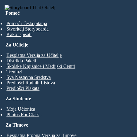
Pomoć
Pomoć i česta pitanja
Stvoritelj Storyboarda
Kako ispisati
Za Učitelje
Besplatna Verzija za Učitelje
Distrikta Paketi
Školske Knjižnice i Medijski Centri
Treninzi
Sva Nastavna Sredstva
Predlošci Radnih Listova
Predlošci Plakata
Za Studente
Moja Učionica
Photos For Class
Za Timove
Besplatna Probna Verzija za Timove