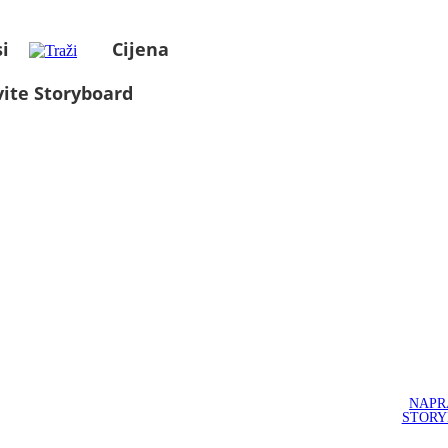
i
Cijena
ite Storyboard
NAPR
STOR