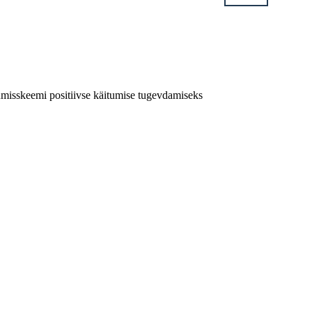
tumisskeemi positiivse käitumise tugevdamiseks