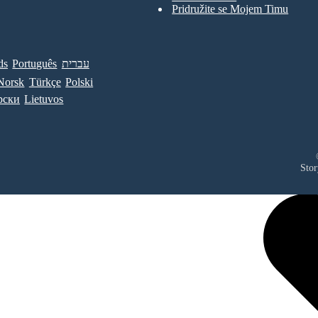
Pridružite se Mojem Timu
ds
Português
עברית
Norsk
Türkçe
Polski
рски
Lietuvos
Stor