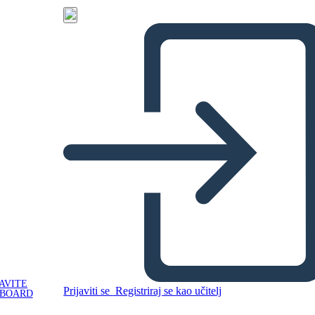
AVITE
Prijaviti se
Registriraj se kao učitelj
YBOARD