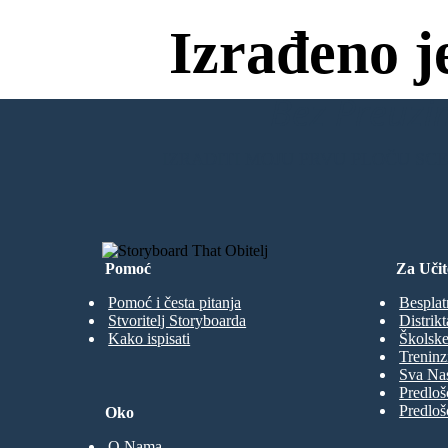
Izrađeno j
Bez Preuzim
IZRADITI MOJU PRVU PLOČU SC
Pomoć
Za Učit
Pomoć i česta pitanja
Besplat
Stvoritelj Storyboarda
Distrikt
Kako ispisati
Školske
Treninz
Sva Nas
Predloš
Predloš
Oko
O Nama