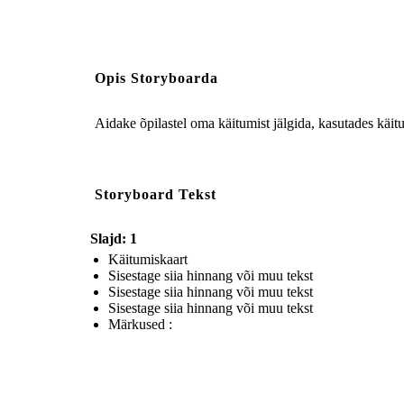
Opis Storyboarda
Aidake õpilastel oma käitumist jälgida, kasutades käi
Storyboard Tekst
Slajd: 1
Käitumiskaart
Sisestage siia hinnang või muu tekst
Sisestage siia hinnang või muu tekst
Sisestage siia hinnang või muu tekst
Märkused :