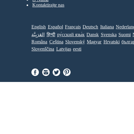
Kontaktirajte nas
English
Español
Français
Deutsch
Italiana
Nederlan
العَرَبِيَّة
हिन्दी
ру́сский язы́к
Dansk
Svenska
Suomi
Româna
Ceština
Slovenský
Magyar
Hrvatski
бълга
Slovenščina
Latvijas
eesti