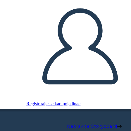
Registrirajte se kao pojedinac
Napravite Storyboard