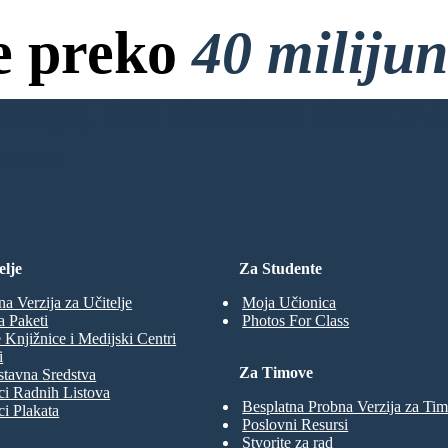
e preko
40 miliju
anja, bez Kreditne Kartice i 
ENARIJA
elje
Za Studente
na Verzija za Učitelje
Moja Učionica
a Paketi
Photos For Class
 Knjižnice i Medijski Centri
i
Za Timove
tavna Sredstva
ci Radnih Listova
Besplatna Probna Verzija za Ti
ci Plakata
Poslovni Resursi
Stvorite za rad