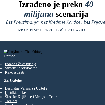
Izrađeno je preko
40
milijuna
scenarija
Bez Preuzimanja, bez Kreditne Kartice i bez Prijave
IZRADITI MOJU PRVU PLOČU SCENARIJA
Pomoć
Pomoć i česta pitanja
Stvoritelj Storyboarda
Kako ispisati
Za Učitelje
Besplatna Verzija za Učitelje
Distrikta Paketi
Školske Knjižnice i Medijski Centri
Treninzi