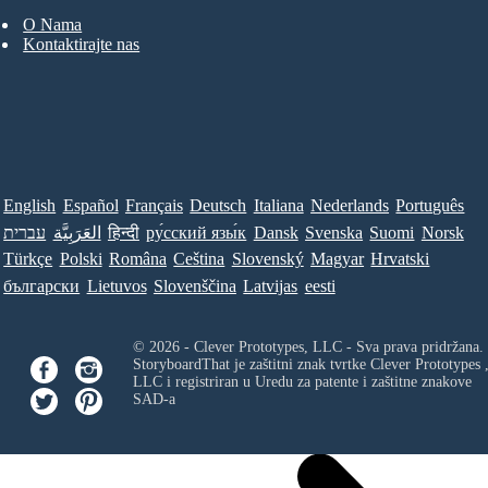
O Nama
Kontaktirajte nas
English
Español
Français
Deutsch
Italiana
Nederlands
Português
עברית
العَرَبِيَّة
हिन्दी
ру́сский язы́к
Dansk
Svenska
Suomi
Norsk
Türkçe
Polski
Româna
Ceština
Slovenský
Magyar
Hrvatski
български
Lietuvos
Slovenščina
Latvijas
eesti
© 2026 - Clever Prototypes, LLC - Sva prava pridržana.
StoryboardThat je zaštitni znak tvrtke
Clever Prototypes 
LLC
i registriran u Uredu za patente i zaštitne znakove
SAD-a