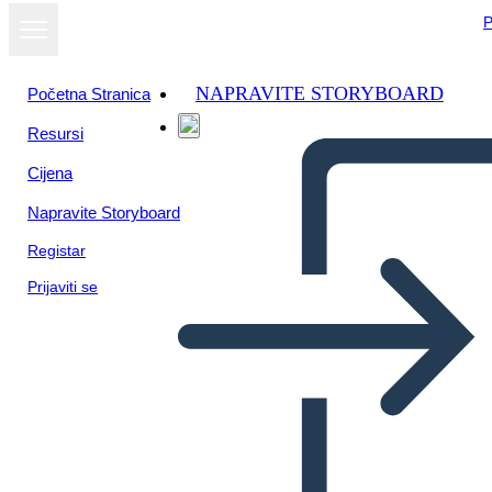
P
NAPRAVITE STORYBOARD
Početna Stranica
Resursi
Prikaži kao
Cijena
dijaprojekciju
Napravite Storyboard
Registar
Prijaviti se