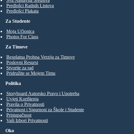
Sva Nastavna Sredstva
Predlošci Radnih Listova
Predlošci Plakata
Za Studente
Moja Učionica
Photos For Class
Za Timove
Besplatna Probna Verzija za Timove
Poslovni Resursi
Stvorite za rad
Pridružite se Mojem Timu
Politika
Storyboard Autorsko Pravo i Upotreba
Uvjeti Korištenja
Pravila o Privatnosti
Privatnost i Sigurnost za Škole i Studente
Pristupačnost
Vaši Izbori Privatnosti
Oko