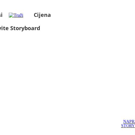
i
Cijena
ite Storyboard
NAPR
STOR