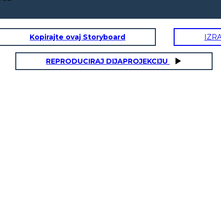
Kopirajte ovaj Storyboard
IZR
REPRODUCIRAJ DIJAPROJEKCIJU
AMISEN
COYOTE TAPAA HAKKURIT
COYOTE 