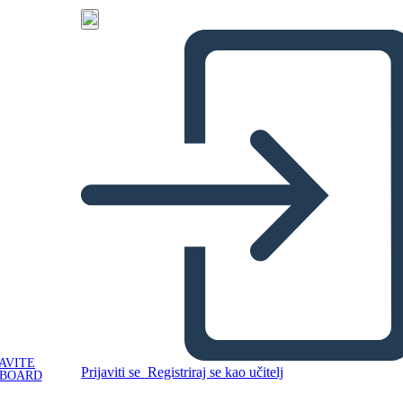
AVITE
Prijaviti se
Registriraj se kao učitelj
YBOARD