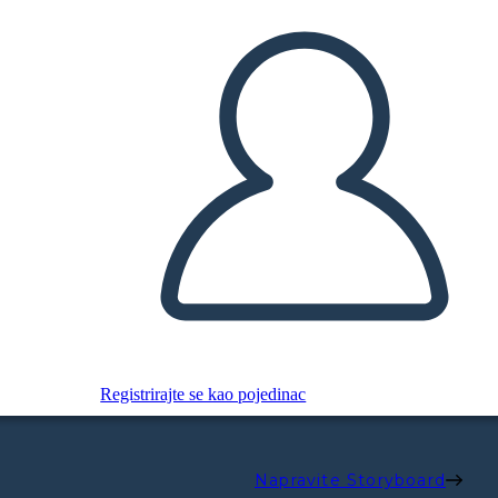
Registrirajte se kao pojedinac
Napravite Storyboard