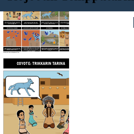
COYOTE: TRIKKARIN TARINA
COYOTE TAPAA TOTEUTTAMISEN
COYOTE TAPAA HAKKURIT
COYOTE tapaa käärmeen
Tämä on tarina Coyoten huijauksesta! Kojootti oli aina
Seuraavaksi Coyote löytää Woodpeckerin. Hän toivoo, että
Sitten Coyote törmää Snakeen. Mutta se saa hänet vain
Ensinnäkin Coyote tapaa Mäyrän. Hänen nenänsä
kirkkaan sininen. Hän seurasi nenäänsä lounaaseen, mutta
hänellä voisi olla myös kirkkaan punainen pää kuin liekit. Sen
enemmän vaikeuksiin! Näyttää siltä, että Coyote oli aina
puristaminen Mäyrän reikään saa nenän puremaksi!
hänellä oli nenä ongelmista!
sijaan hänen hiuksensa syttyivät tuleen!
vaikeuksissa.
COYOTE TAPAA VARUSTEN
COYOTE toivoo, että hän voisi lentää
COYOTE putoaa!
COYOTESSA ON VÄLITTÖMÄSTI NRO
Coyote halusi lentää ja hän kysyi Old Man Crow'lta, jos
Kojootti yritti lentää kuin varikset, mutta hän ei pystynyt. Hän
hän voisi. Crow ajatteli, että hänellä olisi vähän hauskaa
Lopuksi kojootti saapuu hyvin korkealle paikkaan, jossa
Kojootti jätettiin pölyn peitossa, ja siksi hän on tähän päivään
putosi niin pitkälle ja niin nopeasti, että kun hän laskeutui
näyttää siltä, että maa koskettaa taivasta! Hän näkee lintuja
typerän kojootin kanssa. Hän käski muita variksia
asti pölyn värinen ja hännän kärjessä on palanut musta kärki.
hännänsä tuleen! Kojootti kuuli varikset nauravan, kun he
lentämässä ilmassa suuren kanjonin yli.
Jopa tähän päivään asti kojootilla on edelleen nenä ongelmiin.
kiinnittämään höyheniään kaikkialle Kojoottiin ja kertoi
lentivät pois.
olevansa valmis lentämään!
Create your own at Storyboard That
COYOTE: TRIKKARIN TARINA
COYOTE TAPAA TOTEUTT