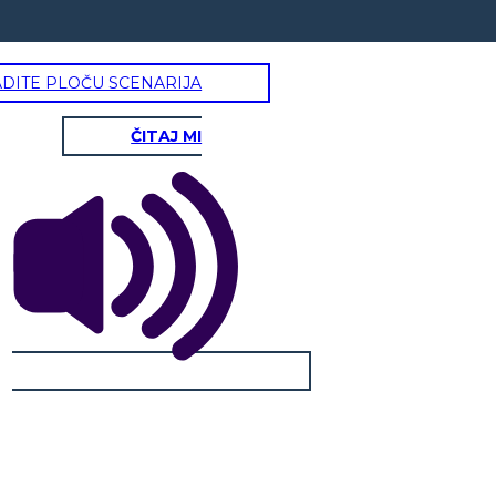
ADITE PLOČU SCENARIJA
ČITAJ MI
tapaa käärmeen