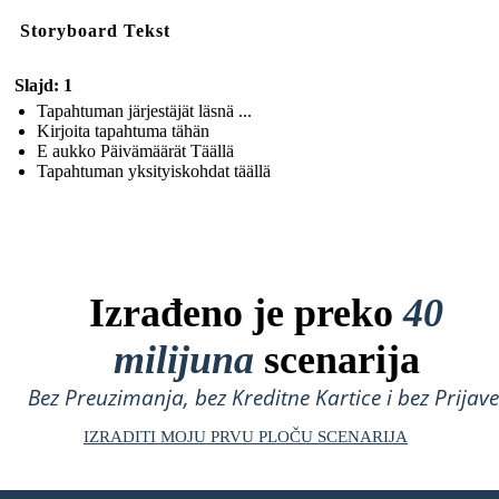
Storyboard Tekst
Slajd: 1
Tapahtuman järjestäjät läsnä ...
Kirjoita tapahtuma tähän
E aukko Päivämäärät Täällä
Tapahtuman yksityiskohdat täällä
Izrađeno je preko
40
milijuna
scenarija
Bez Preuzimanja, bez Kreditne Kartice i bez Prijave
IZRADITI MOJU PRVU PLOČU SCENARIJA