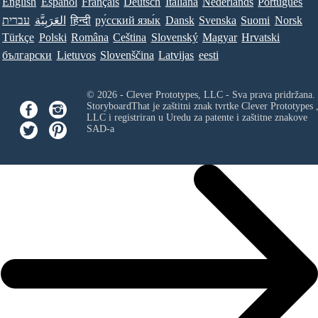
English
Español
Français
Deutsch
Italiana
Nederlands
Português
עברית
العَرَبِيَّة
हिन्दी
ру́сский язы́к
Dansk
Svenska
Suomi
Norsk
Türkçe
Polski
Româna
Ceština
Slovenský
Magyar
Hrvatski
български
Lietuvos
Slovenščina
Latvijas
eesti
© 2026 - Clever Prototypes, LLC - Sva prava pridržana.
StoryboardThat je zaštitni znak tvrtke
Clever Prototypes 
LLC
i registriran u Uredu za patente i zaštitne znakove
SAD-a