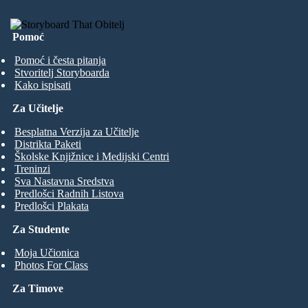
Pomoć
Pomoć i česta pitanja
Stvoritelj Storyboarda
Kako ispisati
Za Učitelje
Besplatna Verzija za Učitelje
Distrikta Paketi
Školske Knjižnice i Medijski Centri
Treninzi
Sva Nastavna Sredstva
Predlošci Radnih Listova
Predlošci Plakata
Za Studente
Moja Učionica
Photos For Class
Za Timove