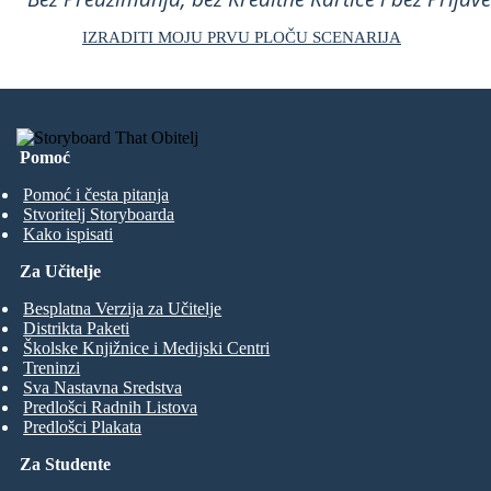
IZRADITI MOJU PRVU PLOČU SCENARIJA
Pomoć
Pomoć i česta pitanja
Stvoritelj Storyboarda
Kako ispisati
Za Učitelje
Besplatna Verzija za Učitelje
Distrikta Paketi
Školske Knjižnice i Medijski Centri
Treninzi
Sva Nastavna Sredstva
Predlošci Radnih Listova
Predlošci Plakata
Za Studente