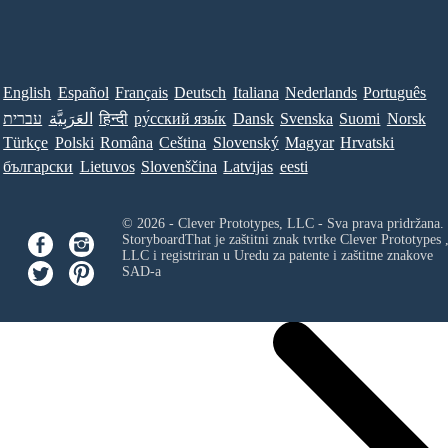
English
Español
Français
Deutsch
Italiana
Nederlands
Português
עברית
العَرَبِيَّة
हिन्दी
ру́сский язы́к
Dansk
Svenska
Suomi
Norsk
Türkçe
Polski
Româna
Ceština
Slovenský
Magyar
Hrvatski
български
Lietuvos
Slovenščina
Latvijas
eesti
© 2026 - Clever Prototypes, LLC - Sva prava pridržana.
StoryboardThat je zaštitni znak tvrtke
Clever Prototypes 
LLC
i registriran u Uredu za patente i zaštitne znakove
SAD-a