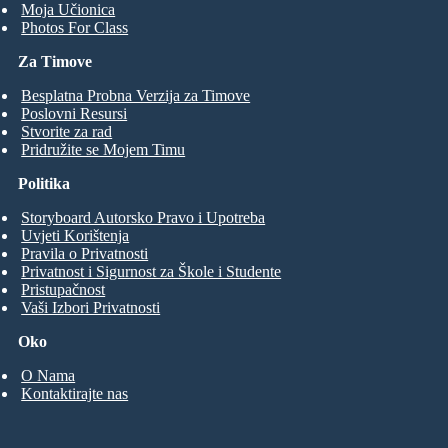
Moja Učionica
Photos For Class
Za Timove
Besplatna Probna Verzija za Timove
Poslovni Resursi
Stvorite za rad
Pridružite se Mojem Timu
Politika
Storyboard Autorsko Pravo i Upotreba
Uvjeti Korištenja
Pravila o Privatnosti
Privatnost i Sigurnost za Škole i Studente
Pristupačnost
Vaši Izbori Privatnosti
Oko
O Nama
Kontaktirajte nas