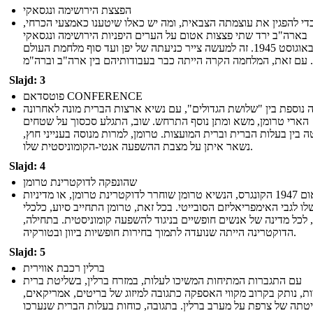
הפצצת הירושימה ונגסאקי
די להפגין את עוצמתה הצבאית, ומה יש כאלו שיטענו כאמצעי הכרחי,
בארה"ב ירד שתי פצצות אטום על הערים היפניות הירושימה ונגסאקי
באוגוסט 1945. זה למעשה צייר כניעתה של יפן ועד סוף מלחמת העולם
. עם זאת, המלחמה הקרה הייתה כבר בעבודותיהם בין ארה"ב וברה"מ
Slajd: 3
פוטסדאם CONFERENCE
 נוספת בין "שלושת הגדולים", עם נשיא ארצות הברית מונה לאחרונה
הארי טרומן, משא ומתן נוסף התרחש. שוב, התגלע סכסוך על שטחים
 בין בעלות הברית וברית המועצות. טרומן, למרות מנוסה בענייני חוץ,
נשאר איתן על מצבת ההשפעה אנטי-הקומוניסטית שלו.
Slajd: 4
שהונפקה לדוקטרינת טרומן
בנאום 1947 הקונגרס, הנשיא טרומן שוחרר לדוקטרינת טרומן, או מדיניות
לו לגבי האימפריאליזם הסובייטי. בכל זאת, טרומן התחייב סיוע, כלכלי
 לכל מדינה של אנשים חופשיים בניגוד להשפעה קומוניסטית. בתחילה,
הדוקטרינה הייתה שנועדה לתמוך בחירות חופשיות ביוון ובטורקיה.
Slajd: 5
ברלין רכבת אווירית
עם התגברות המתיחות המשיכו לעלות, במזרח ברלין, בשליטת ברית
ת, נותק בקרוב מקווי האספקה ​​כתגובה למיזוג של בריטים, אמריקאים,
יטתה של צרפת על מערב ברלין. בתגובה, כוחות בעלות הברית שנערכו