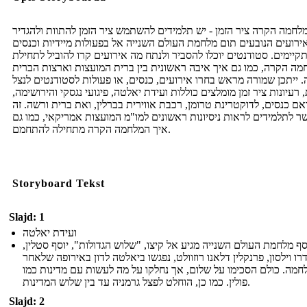
לחמה הקרה ציר הזמן - יש תלמידים להשתמש ציר הזמן להתוות ולהגדיר
ירועים הנובעים תום מלחמת העולם השנייה אל בפעולות מיידיות וכנסים
קיימים. סטודנטים יוכלו להסביר ולנתח מה אירועים קרו להוביל לתחילת
ה הקרה, כמו גם איך איבה ראשונית בין ברית המועצות וארצות הברית
 ייתכן שמורה מראש בחרו אירועים, כנסים, או פעולות לסטודנטים לנצל
 רעיונות ציר זמן מומלצים כוללות ועידת יאלטה, פיגועי נגסקי והירושימה,
ם כנסים, לדוקטרינת טרומן, רכבת אווירית בברלין, ואת ברית ורשה. זה
ר לתלמידים לראות ניסיונות ראשונים למו"מ המועצות אמריקאי, כמו גם
איך המלחמה הקרה מתחילה להתחמם.
Storyboard Tekst
Slajd: 1
ועידת יאלטה
ף מלחמת העולם השנייה מגיע אל קיצו, "שלוש הגדולות", יוסף סטלין,
דרו וילסון, פרנקלין דלאנו רוזוולט, נפגשו ביאלטה לדון באירופה שלאחר
חמה. כולם הסכימו על שלום, אך נחלקו על מה לעשות עם מדינות כמו
פולין. כמו כן, הוחלט לפצל גרמניה עד בין שלוש המדינות.
Slajd: 2