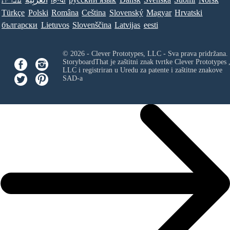
Türkçe
Polski
Româna
Ceština
Slovenský
Magyar
Hrvatski
български
Lietuvos
Slovenščina
Latvijas
eesti
© 2026 - Clever Prototypes, LLC - Sva prava pridržana.
StoryboardThat je zaštitni znak tvrtke
Clever Prototypes 
LLC
i registriran u Uredu za patente i zaštitne znakove
SAD-a