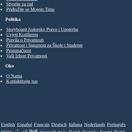
Stvorite za rad
Pridružite se Mojem Timu
Politika
Storyboard Autorsko Pravo i Upotreba
Uvjeti Korištenja
Pravila o Privatnosti
Privatnost i Sigurnost za Škole i Studente
Pristupačnost
Vaši Izbori Privatnosti
Oko
O Nama
Kontaktirajte nas
English
Español
Français
Deutsch
Italiana
Nederlands
Português
Norsk
Suomi
Svenska
Dansk
ру́сский язы́к
हिन्दी
العَرَبِيَّة
עברית