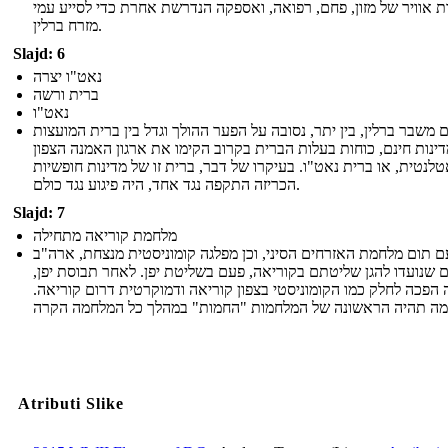
ת אוויר של מזון, פחם, רפואה, ואספקה ​​הנדרשת אחרת כדי לסייע עמי
מזרח ברלין.
Slajd: 6
נאט"ו יצרה
ברית ורשה
נאט"ו
 משבר ברלין, בין יתר, נסובה על הפער ההולך וגדל בין ברית המועצות
דינות חינם, כוחות בעלות הברית בקרוב הקימו את ארגון האמנה הצפון
לנטית, או ברית נאט"ו. בעיקרו של דבר, ברית זו של מדינות חופשיות
הכריזה התקפה נגד אחד, היה פיגוע נגד כולם.
Slajd: 7
מלחמת קוריאה מתחילה
ם תום מלחמת האזרחים הסיני, וכן מפלגה קומוניסטית מנצחת, ארה"ב
 שנועדו להגן שליטתם בקוריאה, פעם בשליטת יפן. לאחר תבוסת יפן,
 הפכה לחלק כמו הקומוניסטי בצפון קוריאה ודמוקרטית דרום קוריאה.
Atributi Slike