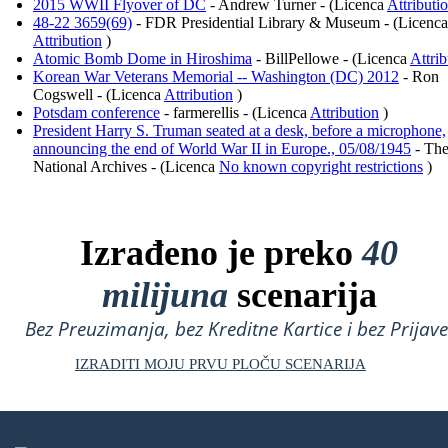
2015 WWII Flyover of DC
- Andrew Turner - (Licenca
Attributi
48-22 3659(69)
- FDR Presidential Library & Museum - (Licenca
Attribution
)
Atomic Bomb Dome in Hiroshima
- BillPellowe - (Licenca
Attrib
Korean War Veterans Memorial -- Washington (DC) 2012
- Ron
Cogswell - (Licenca
Attribution
)
Potsdam conference
- farmerellis - (Licenca
Attribution
)
President Harry S. Truman seated at a desk, before a microphone,
announcing the end of World War II in Europe., 05/08/1945
- The
National Archives - (Licenca
No known copyright restrictions
)
Izrađeno je preko
40
milijuna
scenarija
Bez Preuzimanja, bez Kreditne Kartice i bez Prijave
IZRADITI MOJU PRVU PLOČU SCENARIJA