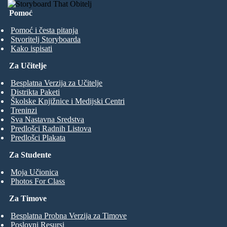
Pomoć
Pomoć i česta pitanja
Stvoritelj Storyboarda
Kako ispisati
Za Učitelje
Besplatna Verzija za Učitelje
Distrikta Paketi
Školske Knjižnice i Medijski Centri
Treninzi
Sva Nastavna Sredstva
Predlošci Radnih Listova
Predlošci Plakata
Za Studente
Moja Učionica
Photos For Class
Za Timove
Besplatna Probna Verzija za Timove
Poslovni Resursi