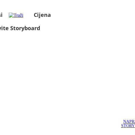
i
Cijena
ite Storyboard
NAPR
STOR