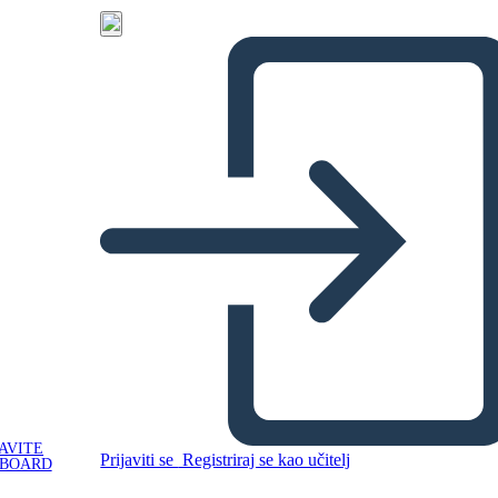
AVITE
Prijaviti se
Registriraj se kao učitelj
YBOARD