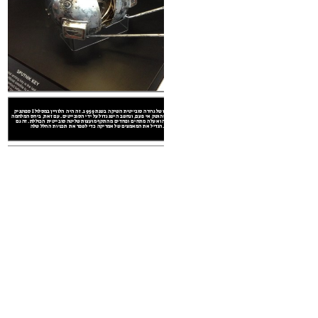
Grand Slam bombs awaiting delivery (https://www.flickr.com/photos/twm_news/19456323542/) 
שיפורים בטכנולוגיות החלל משני בארה"ב
ר גדל, שתי המדינות ביקשו לעשות מחוץ לזה
ספוטניק I הוא שמו של גרורה סובייטית השיקה בשנת 1959. זה היה הלוויין במסלול
הראשון שהושק אי פעם, ונחשב הישג גדול על ידי הסובייטים. עם זאת, ביחס המלחמה
הקרה, הוא עלה מתחים ופחדים מהתקף מועצות שליטה סובייטית הכוללת. זה גם
הגדיל את המאמצים של אמריקה כדי לשפר את תכניות החלל שלה.
וץ לחלל וזרועות
עיניות, ונחשב נשק להשמדה המונית. ארה"ב
ירד שתי פצצות אטום על יפן גרעיני ב -1945, הן בארה"ב והן ברית המועצות שמטרתה
ר. זה גם, לעומת זאת, הוביל להבנה להשמדה
נשקים גרעיניים
 החימוש