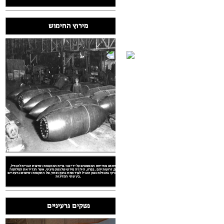
מירוץ החימוש
"טילים מונחים" הוא ראשי תיבות המשמש לתיאור טילים בליסטיים בין יבשתיים, או
טילים היכולים יושק בין יבשת אחת לאחרת. אלו סוגים של נשק סייעו להגביר פחד, כמו
גם דוחפים ידי שני הסובייטים והאמריקאים להגדיל את ההגנות ואמצעי הלחימה
שלהם.
שיפורים בטכנולוגיות החלל משני בארה"ב
ר גדל, שתי המדינות ביקשו לעשות מחוץ לזה
"טילים מונחים" הוא ראשי תיבות המשמש לתיאור טילים בליסטיים בין יבשתיים, או
. אלו סוגים של נשק סייעו להגביר פחד, כמו
ספוטניק I הוא שמו של גרורה סובייטית השיקה בשנת 1959. זה היה הלוויין במסלול
יקאים להגדיל את ההגנות ואמצעי הלחימה
הראשון שהושק אי פעם, ונחשב הישג גדול על ידי הסובייטים. עם זאת, ביחס המלחמה
ניק לי
הקרה, הוא עלה מתחים ופחדים מהתקף מועצות שליטה סובייטית הכוללת. זה גם
הגדיל את המאמצים של אמריקה כדי לשפר את תכניות החלל שלה.
מרוץ החימוש מתייחס המאמצים על ידי שני ברית המועצות וארצות הברית להגדיל,
ולהתקדם, זרועותיהם. בפרט, היה זה מירוץ של נשק גרעיני, אשר הגדיר את המלחמה
וץ לחלל וזרועות
הקרה. המרוץ בהגדלת נשק הוביל לעוד מתח נוסף, ופחד, של התקפות ואיומים גרעיניים
בין שתי המדינות.
נשקים גרעיניים
n (http://creativecommons.org/licenses/by/2.0/)
://creativecommons.org/licenses/by/2.0/)
nd Video - License: Attribution (http://creativecommons.org/licenses/by/2.0/)
: Attribution (http://creativecommons.org/licenses/by/2.0/)
ddard Photo and Video - License: Attribution (http://creativecommons.org/licenses/by/2.0/)