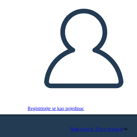
Registrirajte se kao pojedinac
Napravite Storyboard