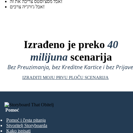
אבל מסצ'וסטס צריכה את זה!
אבל ג'ורג'יה צרכים!
Izrađeno je preko
40
milijuna
scenarija
Bez Preuzimanja, bez Kreditne Kartice i bez Prijave
IZRADITI MOJU PRVU PLOČU SCENARIJA
Pomoć
Pomoć i česta pitanja
Stvoritelj Storyboarda
Kako ispisati