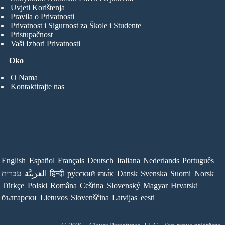
Uvjeti Korištenja
Pravila o Privatnosti
Privatnost i Sigurnost za Škole i Studente
Pristupačnost
Vaši Izbori Privatnosti
Oko
O Nama
Kontaktirajte nas
English
Español
Français
Deutsch
Italiana
Nederlands
Português
Norsk
Suomi
Svenska
Dansk
ру́сский язы́к
हिन्दी
العَرَبِيَّة
עברית
Türkçe
Polski
Româna
Ceština
Slovenský
Magyar
Hrvatski
български
Lietuvos
Slovenščina
Latvijas
eesti