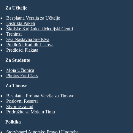
Za Učitelje
Besplatna Verzija za Učitelje
Distrikta Paketi
Školske Knjižnice i Medijski Centri
Treninzi
Sva Nastavna Sredstva
Predlošci Radnih Listova
Predlošci Plakata
Za Studente
Moja Učionica
Photos For Class
Za Timove
Besplatna Probna Verzija za Timove
Poslovni Resursi
Stvorite za rad
Pridružite se Mojem Timu
Politika
Storyboard Autorsko Pravo i Upotreba