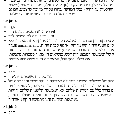
לות המדינה היו מובנים עם שלושה סניפים וכוחות מופרדים. הם פעלו
נהל (המושל), בית מחוקקים (גוף קבלת חוק), ומערכת משפט (משפט
והחלטות על החוק). נציגי המדינה נבחרו על ידי מי יכול להצביע. הם גם
שומרים על המערכות המוניטריות מס שלהם.
Slajd: 4
מִבְנֶה
וירג'יניה לא תסכים לעולם הזה!
ניו ג'רזי לעולם לא תסכים לכך!
 פי תקנון הקונפדרציה, הממשל הפדרלי היה מחוקק אחת מאוחד, היא
פעלה unicamerally. וקיים הענף היחיד היה מחוקק, או גוף קבלת החוק.
מרים לא ליצור מערכת משפטית; מה שנותר המדינות. יתר על כן, את
 של הממשלה המבצע היה חלש, כנשיאים היו מאוד סמכויות מוגבלות,
אם בכלל. בסך הכל, המאמרים היו חלשים גרוע מובנים.
Slajd: 5
חוזק
בצו של בית משפט מווירג'יניה
וזק של ממשלות המדינה בתחילת אמריקה בעיקר שכבו זה יכולתה של
המדינה לפעול בכוחות עצמו. הם ערכו המשפט שלהם, למיסוי אזרחים
ם בדרך כלל עם המדינות שלהם, לא הממשלה הלאומית שלהם. חוקות
נה שהיו קיימות במשך שנים, מה שהופך אותם חזקים ופופולרי. בנוסף,
ממשלות המדינה נהנו מתמיכה חזקה מאזרחיה.
Slajd: 6
חוזק