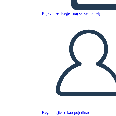
ממשלות המדינה מול תקנון
Prijaviti se
Registriraj se kao učitelj
הקונפדרציה - פדרליזם
Kopirajte ovaj Storyboard
IZRADITE PLOČU SCENARIJA
REPRODUCIRAJ DIJAPROJEKCIJU
ČITAJ MI
Registrirajte se kao pojedinac