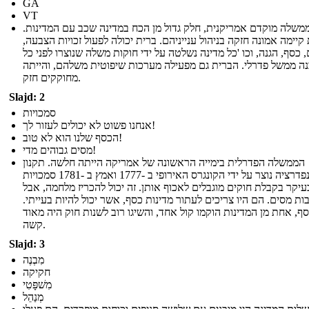
GA
VT
משלה מוקדם אמריקנית, חלק גדול מן הכח במדינה שכב עם המדינות.
קיימה אמונה חזקה בניהול ענייניהם. ברית יכולה לפעול זכויות הצבעה,
 כסף, הגנה, וכו 'כל מדינה נשלטה על ידי חוקות משלה שנוצרו לפני כל
ה ממשל פדרלי. הברית גם מפעילה מערכות שיפוטית משלהם, והייתה
מחוקקים חזק.
Slajd: 2
סמכויות
אנחנו פשוט לא יכולים לעזור לך!
הכסף שלנו הוא לא טוב!
מסים גבוהים מדי!
הממשלה הפדרלית בימייה הראשונה של אמריקה הייתה חלשה. תקנון
הקונפדרציה נוצר על ידי הקונגרס האירופי ב -1777 ואמץ ב -1781 סמכויות
עיקר בקבלת חוקים מוגבלים לאכוף אותן. זה יכול להכריז מלחמה, אבל
ות מסים. הם היו צריכים לעתור מדינות כסף, אשר יכול להיות בעייתי.
סף, אחת מן המדינות הוקמו קול אחד, והשיגו רוב לשנות חוק היה מאוד
קשה.
Slajd: 3
מִבְנֶה
חקיקה
מִשׁפָּטִי
מְנַהֵל