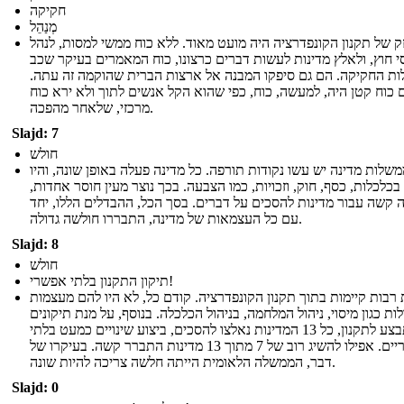
חקיקה
מְנַהֵל
ק של תקנון הקונפדרציה היה מועט מאוד. ללא כוח ממשי למסות, לנהל
י חוץ, ולאלץ מדינות לעשות דברים כרצונו, כוח המאמרים בעיקר שכב
לות החקיקה. הם גם סיפקו המבנה אל ארצות הברית שהוקמה זה עתה.
 כוח קטן היה, למעשה, כוח, כפי שהוא הקל אנשים לתוך ולא ירא כוח
מרכזי, שלאחר מהפכה.
Slajd: 7
חולש
שלות מדינה יש עשו נקודות תורפה. כל מדינה פעלה באופן שונה, והיו
 בכלכלות, כסף, חוק, וזכויות, כמו הצבעה. בכך נוצר מעין חוסר אחדות,
ה קשה עבור מדינות להסכים על דברים. בסך הכל, ההבדלים הללו, יחד
עם כל העצמאות של מדינה, התבררו חולשה גדולה.
Slajd: 8
חולש
תיקון התקנון בלתי אפשרי!
רבות קיימות בתוך תקנון הקונפדרציה. קודם כל, לא היו להם מעצמות
לות כגון מיסוי, ניהול המלחמה, בניהול הכלכלה. בנוסף, על מנת תיקונים
להתבצע לתקנון, כל 13 המדינות נאלצו להסכים, ביצוע שינויים כמעט בלתי
אפשריים. אפילו להשיג רוב של 7 מתוך 13 מדינות התברר קשה. בעיקרו של
דבר, הממשלה הלאומית הייתה חלשה צריכה להיות שונה.
Slajd: 0