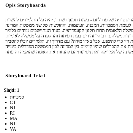
Opis Storyboarda
היסטוריה של פדרליזם - בשנת תכנון רשת זו, יהיה על התלמידים להשוות
לעומת הסמכויות, המבנה, העוצמות, והחולשות של שני ממשלות המדינה
שלה הלאומית תחת תקנון הקונפדרציה. בעוד המתיישבים מזוהים כלומר
ינות משלהם, רב היו זהירים בעת הפיתוח וההקפדה על ממשלה לאומית.
 היו כדי להימנע, אבל באיזו מידה? עם מדריך זה, תלמידים יוכלו להסביר
תח את ההבדלים שהיו קיימים בין המדינה לבין הממשלה הפדרלית בימייה
Storyboard Tekst
Slajd: 1
סמכויות
CT
NJ
RI
MA
NJ
VA