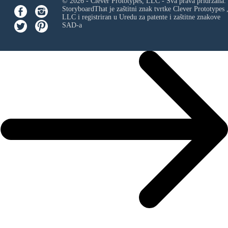
© 2026 - Clever Prototypes, LLC - Sva prava pridržana.
StoryboardThat je zaštitni znak tvrtke
Clever Prototypes 
LLC
i registriran u Uredu za patente i zaštitne znakove
SAD-a