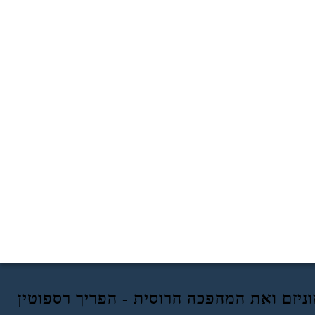
ניזם ואת המהפכה הרוסית - הפריך רספוטין
רספוטין פריך?
האגדה של רספוטין