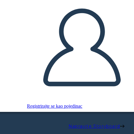
Registrirajte se kao pojedinac
Napravite Storyboard