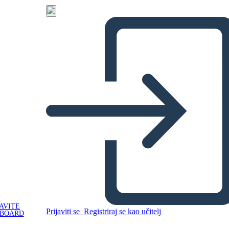
AVITE
Prijaviti se
Registriraj se kao učitelj
YBOARD