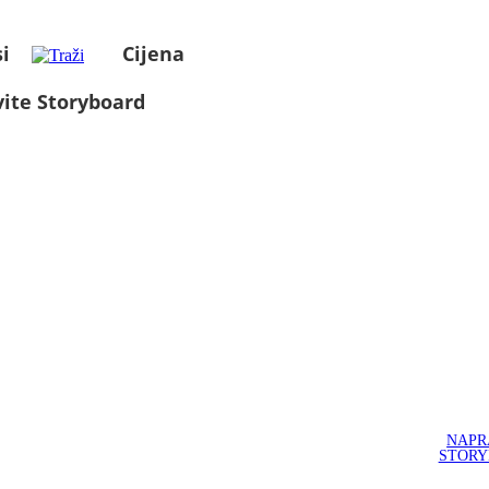
i
Cijena
ite Storyboard
NAPR
STOR