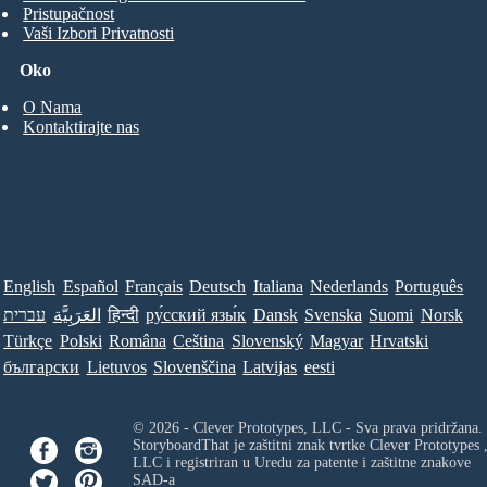
Pristupačnost
Vaši Izbori Privatnosti
Oko
O Nama
Kontaktirajte nas
English
Español
Français
Deutsch
Italiana
Nederlands
Português
Norsk
Suomi
Svenska
Dansk
ру́сский язы́к
हिन्दी
العَرَبِيَّة
עברית
Türkçe
Polski
Româna
Ceština
Slovenský
Magyar
Hrvatski
български
Lietuvos
Slovenščina
Latvijas
eesti
© 2026 - Clever Prototypes, LLC - Sva prava pridržana.
StoryboardThat je zaštitni znak tvrtke
Clever Prototypes 
LLC
i registriran u Uredu za patente i zaštitne znakove
SAD-a