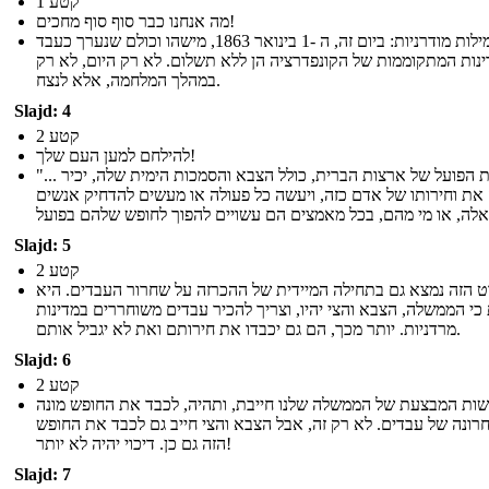
קטע 1
מה אנחנו כבר סוף סוף מחכים!
מילות מודרניות: ביום זה, ה -1 בינואר 1863, מישהו וכולם שנערך כעבד
נות המתקוממות של הקונפדרציה הן ללא תשלום. לא רק היום, לא רק
במהלך המלחמה, אלא לנצח.
Slajd: 4
קטע 2
להילחם למען העם שלך!
"... וממשלת הפועל של ארצות הברית, כולל הצבא והסמכות הימית שלה, יכיר
את וחירותו של אדם כזה, ויעשה כל פעולה או מעשים להדחיק אנשים
Slajd: 5
קטע 2
ט הזה נמצא גם בתחילה המיידית של ההכרזה על שחרור העבדים. היא
כי הממשלה, הצבא והצי יהיו, וצריך להכיר עבדים משוחררים במדינות
מרדניות. יותר מכך, הם גם יכבדו את חירותם ואת לא יגביל אותם.
Slajd: 6
קטע 2
ות המבצעת של הממשלה שלנו חייבת, ותהיה, לכבד את החופש מונה
רונה של עבדים. לא רק זה, אבל הצבא והצי חייב גם לכבד את החופש
הזה גם כן. דיכוי יהיה לא יותר!
Slajd: 7