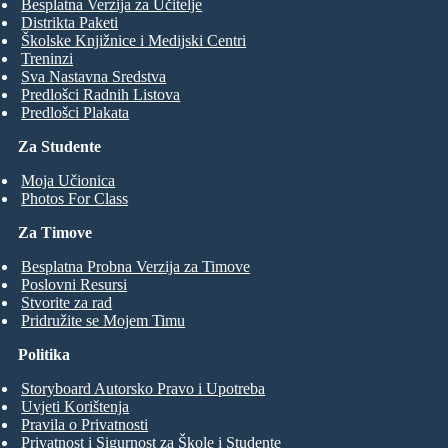
Besplatna Verzija za Učitelje
Distrikta Paketi
Školske Knjižnice i Medijski Centri
Treninzi
Sva Nastavna Sredstva
Predlošci Radnih Listova
Predlošci Plakata
Za Studente
Moja Učionica
Photos For Class
Za Timove
Besplatna Probna Verzija za Timove
Poslovni Resursi
Stvorite za rad
Pridružite se Mojem Timu
Politika
Storyboard Autorsko Pravo i Upotreba
Uvjeti Korištenja
Pravila o Privatnosti
Privatnost i Sigurnost za Škole i Studente