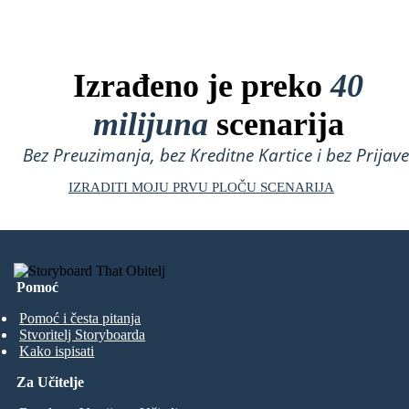
Izrađeno je preko
40
milijuna
scenarija
Bez Preuzimanja, bez Kreditne Kartice i bez Prijave
IZRADITI MOJU PRVU PLOČU SCENARIJA
Pomoć
Pomoć i česta pitanja
Stvoritelj Storyboarda
Kako ispisati
Za Učitelje