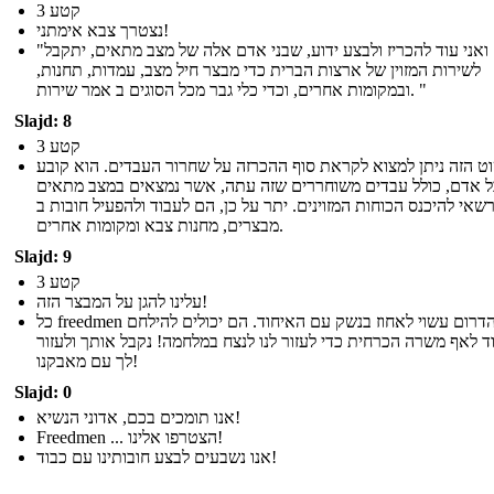
קטע 3
נצטרך צבא אימתני!
"ואני עוד להכריז ולבצע ידוע, שבני אדם אלה של מצב מתאים, יתקבל
לשירות המזוין של ארצות הברית כדי מבצר חיל מצב, עמדות, תחנות,
ובמקומות אחרים, וכדי כלי גבר מכל הסוגים ב אמר שירות. "
Slajd: 8
קטע 3
ט הזה ניתן למצוא לקראת סוף ההכרזה על שחרור העבדים. הוא קובע
ל אדם, כולל עבדים משוחררים שזה עתה, אשר נמצאים במצב מתאים
שאי להיכנס הכוחות המזוינים. יתר על כן, הם לעבוד ולהפעיל חובות ב
מבצרים, מחנות צבא ומקומות אחרים.
Slajd: 9
קטע 3
עלינו להגן על המבצר הזה!
כל freedmen הדרום עשוי לאחוז בנשק עם האיחוד. הם יכולים להילחם
ד לאף משרה הכרחית כדי לעזור לנו לנצח במלחמה! נקבל אותך ולעזור
לך עם מאבקנו!
Slajd: 0
אנו תומכים בכם, אדוני הנשיא!
Freedmen ... הצטרפו אלינו!
אנו נשבעים לבצע חובותינו עם כבוד!