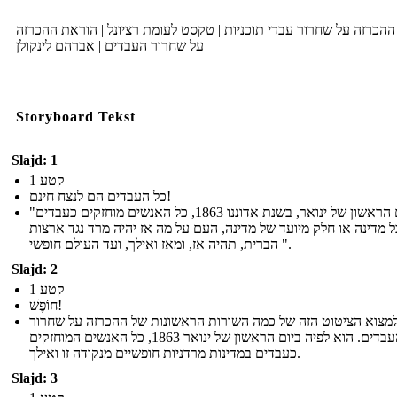
ההכרזה על שחרור עבדי תוכניות | טקסט לעומת רציונל | הוראת ההכרזה
על שחרור העבדים | אברהם לינקולן
Storyboard Tekst
Slajd: 1
קטע 1
כל העבדים הם לנצח חינם!
"שביום הראשון של ינואר, בשנת אדוננו 1863, כל האנשים מוחזקים כעבדים
ל מדינה או חלק מיועד של מדינה, העם על מה אז יהיה מרד נגד ארצות
הברית, תהיה אז, ומאז ואילך, ועד העולם חופשי ".
Slajd: 2
קטע 1
חוֹפֶשׁ!
למצוא הציטוט הזה של כמה השורות הראשונות של ההכרזה על שחרור
העבדים. הוא לפיה ביום הראשון של ינואר 1863, כל האנשים המוחזקים
כעבדים במדינות מרדניות חופשיים מנקודה זו ואילך.
Slajd: 3