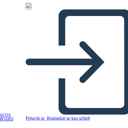
AVITE
Prijaviti se
Registriraj se kao učitelj
YBOARD