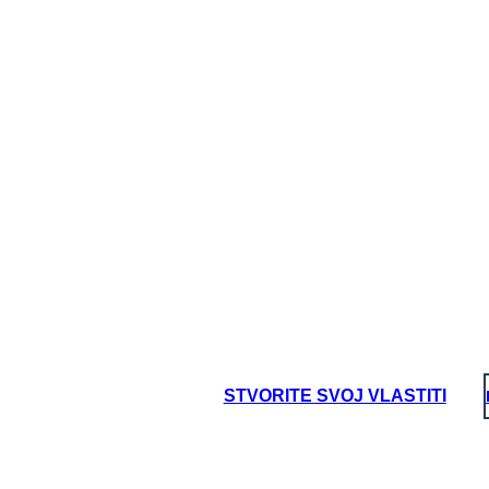
ישה, ועכשיו היא אחד כי תושבי העיר רוצות נהרס. הם
חיילים יעזבו. הם קובעים קלים למעלה עם פנסים כאשר
רתי לחבל מסלולים, ומאז הגברים נאלצים לעבוד בו, הם
דִינָמִ
STVORITE SVOJ VLASTITI