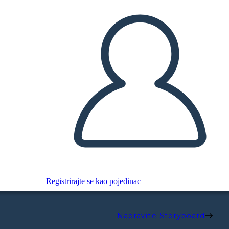
Registrirajte se kao pojedinac
Napravite Storyboard