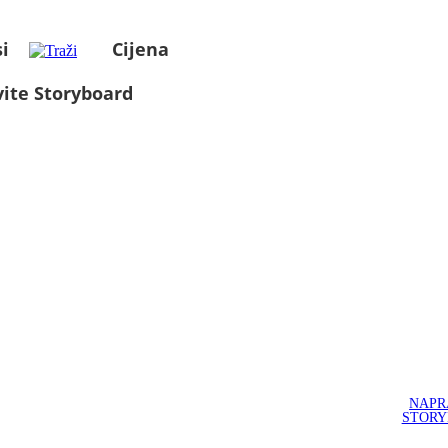
i
Cijena
ite Storyboard
NAPR
STOR